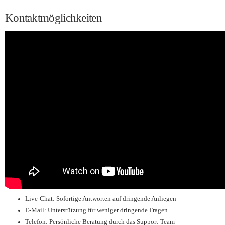
Kontaktmöglichkeiten
Live-Chat: Sofortige Antworten auf dringende Anliegen
E-Mail: Unterstützung für weniger dringende Fragen
Telefon: Persönliche Beratung durch das Support-Team