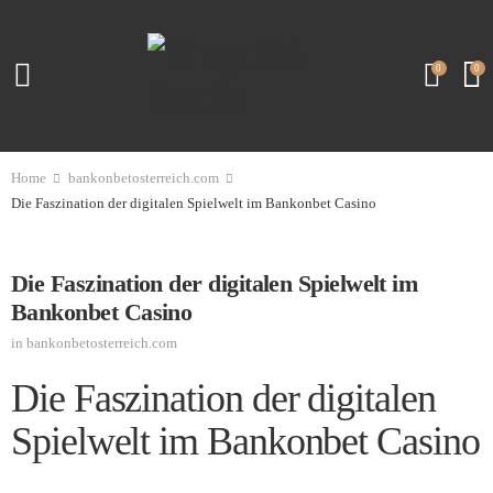
0
0
Home
bankonbetosterreich.com
Die Faszination der digitalen Spielwelt im Bankonbet Casino
Die Faszination der digitalen Spielwelt im
Bankonbet Casino
in
bankonbetosterreich.com
Die Faszination der digitalen
Spielwelt im Bankonbet Casino