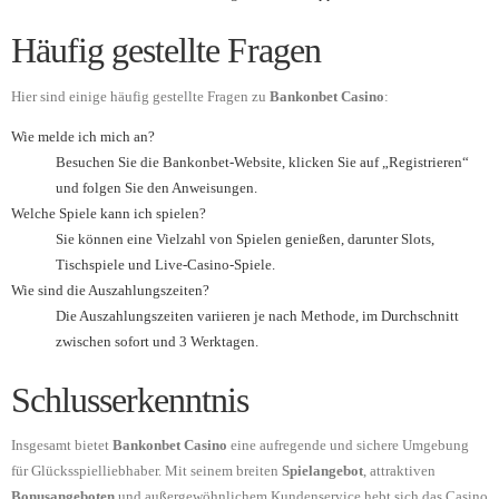
Häufig gestellte Fragen
Hier sind einige häufig gestellte Fragen zu
Bankonbet Casino
:
Wie melde ich mich an?
Besuchen Sie die Bankonbet-Website, klicken Sie auf „Registrieren“
und folgen Sie den Anweisungen.
Welche Spiele kann ich spielen?
Sie können eine Vielzahl von Spielen genießen, darunter Slots,
Tischspiele und Live-Casino-Spiele.
Wie sind die Auszahlungszeiten?
Die Auszahlungszeiten variieren je nach Methode, im Durchschnitt
zwischen sofort und 3 Werktagen.
Schlusserkenntnis
Insgesamt bietet
Bankonbet Casino
eine aufregende und sichere Umgebung
für Glücksspielliebhaber. Mit seinem breiten
Spielangebot
, attraktiven
Bonusangeboten
und außergewöhnlichem Kundenservice hebt sich das Casino