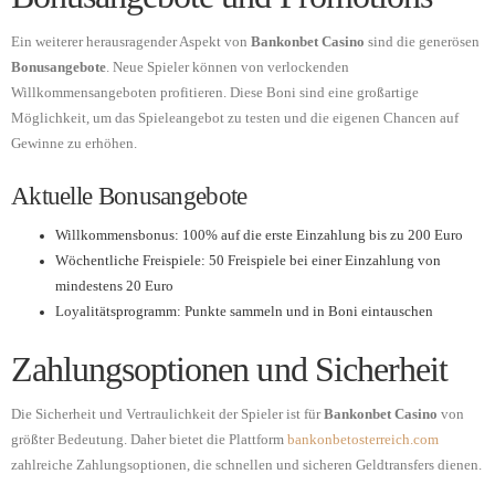
Ein weiterer herausragender Aspekt von
Bankonbet Casino
sind die generösen
Bonusangebote
. Neue Spieler können von verlockenden
Willkommensangeboten profitieren. Diese Boni sind eine großartige
Möglichkeit, um das Spieleangebot zu testen und die eigenen Chancen auf
Gewinne zu erhöhen.
Aktuelle Bonusangebote
Willkommensbonus: 100% auf die erste Einzahlung bis zu 200 Euro
Wöchentliche Freispiele: 50 Freispiele bei einer Einzahlung von
mindestens 20 Euro
Loyalitätsprogramm: Punkte sammeln und in Boni eintauschen
Zahlungsoptionen und Sicherheit
Die Sicherheit und Vertraulichkeit der Spieler ist für
Bankonbet Casino
von
größter Bedeutung. Daher bietet die Plattform
bankonbetosterreich.com
zahlreiche Zahlungsoptionen, die schnellen und sicheren Geldtransfers dienen.