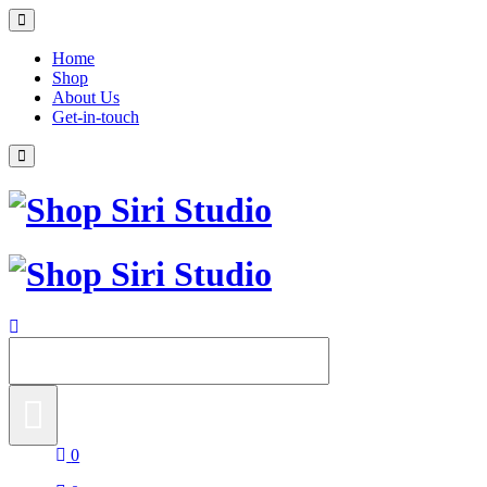
Home
Shop
About Us
Get-in-touch
0