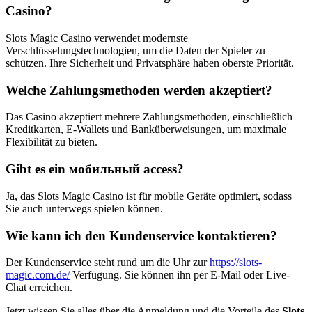
Casino?
Slots Magic Casino verwendet modernste
Verschlüsselungstechnologien, um die Daten der Spieler zu
schützen. Ihre Sicherheit und Privatsphäre haben oberste Priorität.
Welche Zahlungsmethoden werden akzeptiert?
Das Casino akzeptiert mehrere Zahlungsmethoden, einschließlich
Kreditkarten, E-Wallets und Banküberweisungen, um maximale
Flexibilität zu bieten.
Gibt es ein мобильный access?
Ja, das Slots Magic Casino ist für mobile Geräte optimiert, sodass
Sie auch unterwegs spielen können.
Wie kann ich den Kundenservice kontaktieren?
Der Kundenservice steht rund um die Uhr zur
https://slots-
magic.com.de/
Verfügung. Sie können ihn per E-Mail oder Live-
Chat erreichen.
Jetzt wissen Sie alles über die Anmeldung und die Vorteile des
Slots