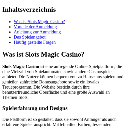
Inhaltsverzeichnis
Was ist Slots Magic Casino?
Vorteile der Anmeldung
Anleitung zur Anmeldung
Das Spielangebot
Häufig gestellte Fragen
Was ist Slots Magic Casino?
Slots Magic Casino
ist eine aufregende Online-Spielplattform, die
eine Vielzahl von Spielautomaten sowie andere Casinospiele
anbietet. Die Nutzer können bequem von zu Hause aus spielen und
genießen zahlreiche Bonusangebote sowie ein loyales
Treueprogramm. Die Website besticht durch ihre
benutzerfreundliche Oberfläche und eine große Auswahl an
Themen-Slots.
Spielerfahrung und Designs
Die Plattform ist so gestaltet, dass sie sowohl Anfänger als auch
erfahrene Spieler anspricht. Mit lebhaften Farben, fesselnden