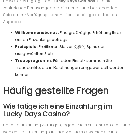
Ein weiteres Highlight des
Lucky Days Casinos
sind die
zahlreichen Bonusangebote, die neuen und bestehenden
Spielern zur Verfügung stehen. Hier sind einige der besten
Angebote:
Willkommensbonus:
Eine großzügige Erhöhung Ihres
ersten Einzahlungsbetrags.
Freispiele:
Profitieren Sie von免费的 Spins auf
ausgewählten Slots.
Treueprogramm:
Für jeden Einsatz sammeln Sie
Treuepunkte, die in Belohnungen umgewandelt werden
können.
Häufig gestellte Fragen
Wie tätige ich eine Einzahlung im
Lucky Days Casino?
Um eine Einzahlung zu tätigen, loggen Sie sich in Ihr Konto ein und
wählen Sie “Einzahlung” aus der Menüleiste. Wählen Sie Ihre