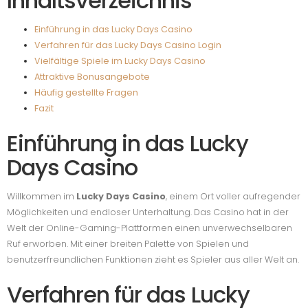
Inhaltsverzeichnis
Einführung in das Lucky Days Casino
Verfahren für das Lucky Days Casino Login
Vielfältige Spiele im Lucky Days Casino
Attraktive Bonusangebote
Häufig gestellte Fragen
Fazit
Einführung in das Lucky
Days Casino
Willkommen im
Lucky Days Casino
, einem Ort voller aufregender
Möglichkeiten und endloser Unterhaltung. Das Casino hat in der
Welt der Online-Gaming-Plattformen einen unverwechselbaren
Ruf erworben. Mit einer breiten Palette von Spielen und
benutzerfreundlichen Funktionen zieht es Spieler aus aller Welt an.
Verfahren für das Lucky