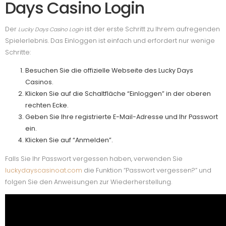
Days Casino Login
Der
ist der erste Schritt zu Ihrem aufregenden
Lucky Days Casino Login
Spielerlebnis. Das Einloggen ist einfach und erfordert nur wenige
Schritte:
Besuchen Sie die offizielle Webseite des Lucky Days
Casinos.
Klicken Sie auf die Schaltfläche “Einloggen” in der oberen
rechten Ecke.
Geben Sie Ihre registrierte E-Mail-Adresse und Ihr Passwort
ein.
Klicken Sie auf “Anmelden”.
Falls Sie Ihr Passwort vergessen haben, verwenden Sie
luckydayscasinoat.com
die Funktion “Passwort vergessen?” und
folgen Sie den Anweisungen zur Wiederherstellung.