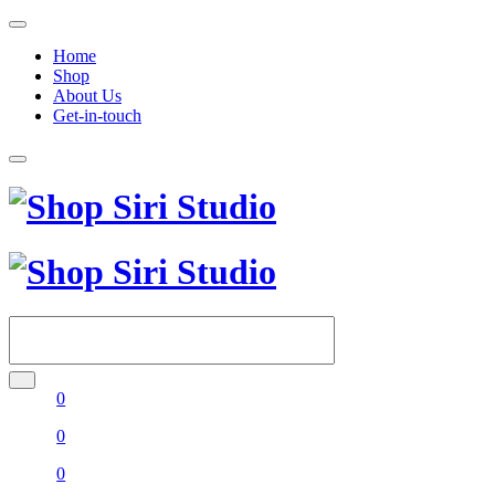
Home
Shop
About Us
Get-in-touch
0
0
0