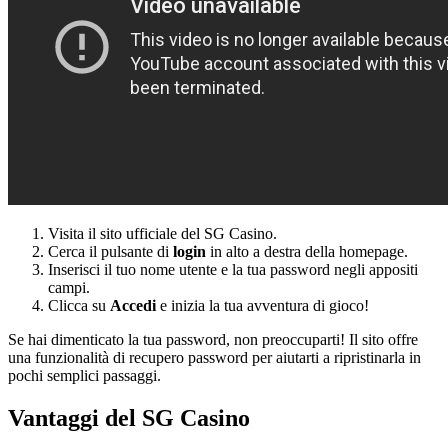
Visita il sito ufficiale del SG Casino.
Cerca il pulsante di
login
in alto a destra della homepage.
Inserisci il tuo nome utente e la tua password negli appositi
campi.
Clicca su
Accedi
e inizia la tua avventura di gioco!
Se hai dimenticato la tua password, non preoccuparti! Il sito offre
una funzionalità di recupero password per aiutarti a ripristinarla in
pochi semplici passaggi.
Vantaggi del SG Casino