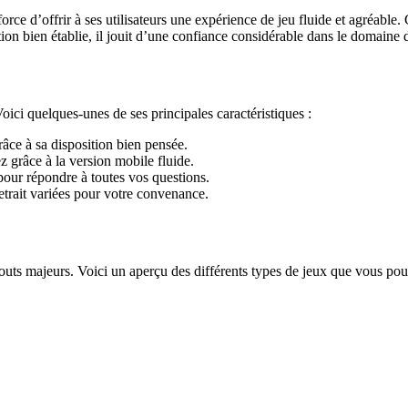
rce d’offrir à ses utilisateurs une expérience de jeu fluide et agréable. G
tion bien établie, il jouit d’une confiance considérable dans le domaine 
ici quelques-unes de ses principales caractéristiques :
râce à sa disposition bien pensée.
 grâce à la version mobile fluide.
our répondre à toutes vos questions.
trait variées pour votre convenance.
touts majeurs. Voici un aperçu des différents types de jeux que vous pou