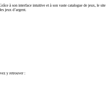
râce à son interface intuitive et à son vaste catalogue de jeux, le site
des jeux d’argent.
vez y retrouver :