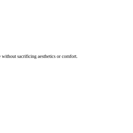
 without sacrificing aesthetics or comfort.