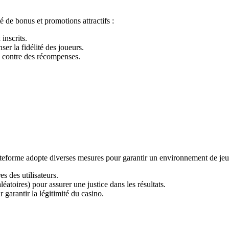
é de bonus et promotions attractifs :
inscrits.
er la fidélité des joueurs.
 contre des récompenses.
ateforme adopte diverses mesures pour garantir un environnement de je
s des utilisateurs.
atoires) pour assurer une justice dans les résultats.
garantir la légitimité du casino.