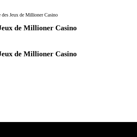
 des Jeux de Millioner Casino
eux de Millioner Casino
eux de Millioner Casino