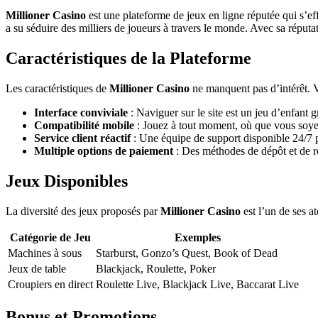
Millioner Casino
est une plateforme de jeux en ligne réputée qui s’effo
a su séduire des milliers de joueurs à travers le monde. Avec sa réputa
Caractéristiques de la Plateforme
Les caractéristiques de
Millioner Casino
ne manquent pas d’intérêt. Vo
Interface conviviale
: Naviguer sur le site est un jeu d’enfant g
Compatibilité mobile
: Jouez à tout moment, où que vous soyez
Service client réactif
: Une équipe de support disponible 24/7 p
Multiple options de paiement
: Des méthodes de dépôt et de re
Jeux Disponibles
La diversité des jeux proposés par
Millioner Casino
est l’un de ses a
Catégorie de Jeu
Exemples
Machines à sous
Starburst, Gonzo’s Quest, Book of Dead
Jeux de table
Blackjack, Roulette, Poker
Croupiers en direct
Roulette Live, Blackjack Live, Baccarat Live
Bonus et Promotions