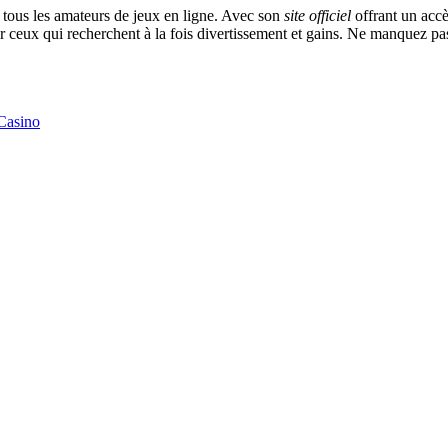
 tous les amateurs de jeux en ligne. Avec son
site officiel
offrant un accè
 ceux qui recherchent à la fois divertissement et gains. Ne manquez pas 
Casino