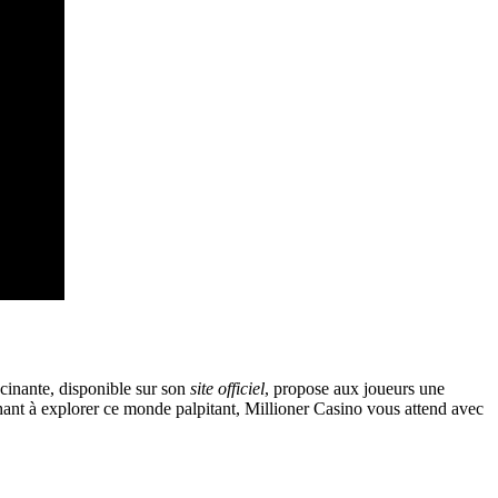
scinante, disponible sur son
site officiel
, propose aux joueurs une
hant à explorer ce monde palpitant, Millioner Casino vous attend avec