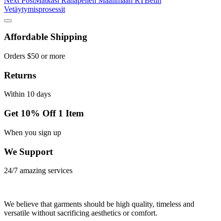
Next Post
Matkasi Rahapelien Maailmaan RTBetin
Vetäytymisprosessit
Affordable Shipping
Orders $50 or more
Returns
Within 10 days
Get 10% Off 1 Item
When you sign up
We Support
24/7 amazing services
We believe that garments should be high quality, timeless and
versatile without sacrificing aesthetics or comfort.