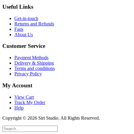
Useful Links
Get-in-touch
Returns and Refunds
Faqs
About Us
Customer Service
Payment Methods
Delivery & Shipping
Terms and conditions
Privacy Policy
My Account
View Cart
Track My Order
Help
Copyright © 2026 Siri Studio. All Rights Reserved.