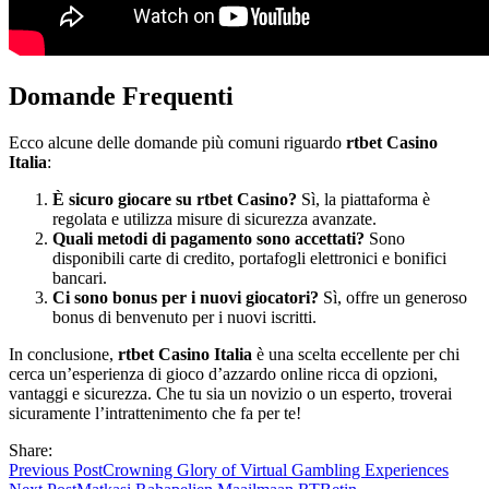
Domande Frequenti
Ecco alcune delle domande più comuni riguardo
rtbet Casino
Italia
:
È sicuro giocare su rtbet Casino?
Sì, la piattaforma è
regolata e utilizza misure di sicurezza avanzate.
Quali metodi di pagamento sono accettati?
Sono
disponibili carte di credito, portafogli elettronici e bonifici
bancari.
Ci sono bonus per i nuovi giocatori?
Sì, offre un generoso
bonus di benvenuto per i nuovi iscritti.
In conclusione,
rtbet Casino Italia
è una scelta eccellente per chi
cerca un’esperienza di gioco d’azzardo online ricca di opzioni,
vantaggi e sicurezza. Che tu sia un novizio o un esperto, troverai
sicuramente l’intrattenimento che fa per te!
Share:
Previous Post
Crowning Glory of Virtual Gambling Experiences