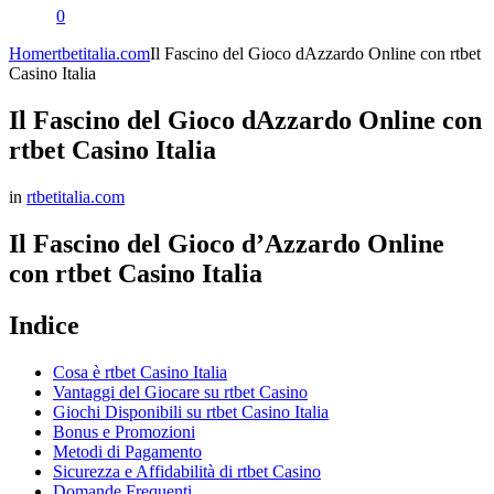
0
Home
rtbetitalia.com
Il Fascino del Gioco dAzzardo Online con rtbet
Casino Italia
Il Fascino del Gioco dAzzardo Online con
rtbet Casino Italia
in
rtbetitalia.com
Il Fascino del Gioco d’Azzardo Online
con rtbet Casino Italia
Indice
Cosa è rtbet Casino Italia
Vantaggi del Giocare su rtbet Casino
Giochi Disponibili su rtbet Casino Italia
Bonus e Promozioni
Metodi di Pagamento
Sicurezza e Affidabilità di rtbet Casino
Domande Frequenti