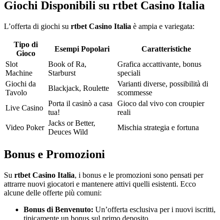
Giochi Disponibili su rtbet Casino Italia
L’offerta di giochi su
rtbet Casino Italia
è ampia e variegata:
Tipo di
Esempi Popolari
Caratteristiche
Gioco
Slot
Book of Ra,
Grafica accattivante, bonus
Machine
Starburst
speciali
Giochi da
Varianti diverse, possibilità di
Blackjack, Roulette
Tavolo
scommesse
Porta il casinò a casa
Gioco dal vivo con croupier
Live Casino
tua!
reali
Jacks or Better,
Video Poker
Mischia strategia e fortuna
Deuces Wild
Bonus e Promozioni
Su
rtbet Casino Italia
, i bonus e le promozioni sono pensati per
attrarre nuovi giocatori e mantenere attivi quelli esistenti. Ecco
alcune delle offerte più comuni:
Bonus di Benvenuto:
Un’offerta esclusiva per i nuovi iscritti,
tipicamente un bonus sul primo deposito.