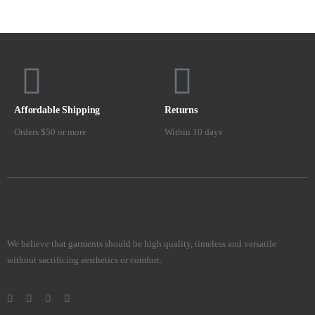
Affordable Shipping
Returns
Orders $50 or more
Within 10 days
We believe that garments should be high quality, timeless and versatile
without sacrificing aesthetics or comfort.