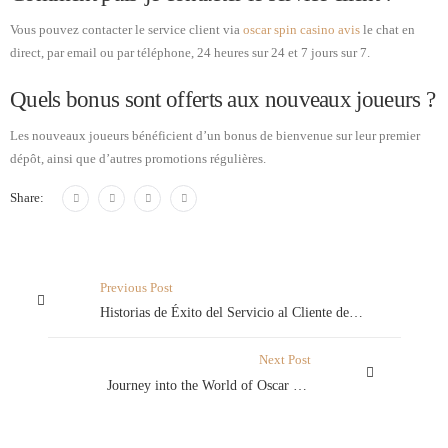
Vous pouvez contacter le service client via
oscar spin casino avis
le chat en
direct, par email ou par téléphone, 24 heures sur 24 et 7 jours sur 7.
Quels bonus sont offerts aux nouveaux joueurs ?
Les nouveaux joueurs bénéficient d’un bonus de bienvenue sur leur premier
dépôt, ainsi que d’autres promotions régulières.
Share:
Previous Post
Historias de Éxito del Servicio al Cliente de Betalice Casino en los Juegos de Mesa
Next Post
Journey into the World of Oscar Spin Casino