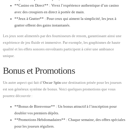
**Casino en Direct** : Vivez l’expérience authentique d’un casino
avec des croupiers en direct à portée de main.
**Jeux à Gratter** : Pour ceux qui aiment la simplicité, les jeux à
gratter offrent des gains instantanés.
Les jeux sont alimentés par des fournisseurs de renom, garantissant ainsi une
expérience de jeu fluide et immersive. Par exemple, les graphismes de haute
qualité et les effets sonores envoûtants participent à créer une ambiance
unique.
Bonus et Promotions
Un autre aspect qui fait d’
Oscar Spin
une destination prisée pour les joueurs
est son généreux système de bonus. Voici quelques promotions que vous
pourrez découvrir :
**Bonus de Bienvenue** : Un bonus attractif à l’inscription pour
doubler vos premiers dépôts.
**Promotions Hebdomadaires** : Chaque semaine, des offres spéciales
pour les joueurs réguliers.