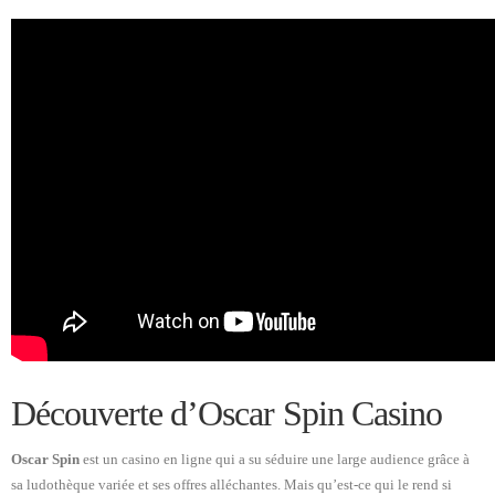
Découverte d’Oscar Spin Casino
Oscar Spin
est un casino en ligne qui a su séduire une large audience grâce à
sa ludothèque variée et ses offres alléchantes. Mais qu’est-ce qui le rend si