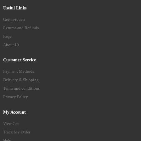
Useful Links
Get-in-touch
Returns and Refunds
Faqs
About Us
Customer Service
Payment Methods
Delivery & Shipping
Terms and conditions
Privacy Policy
My Account
View Cart
Track My Order
Help