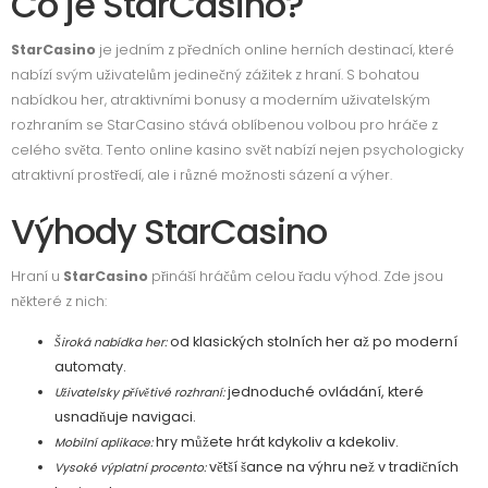
Co je StarCasino?
StarCasino
je jedním z předních online herních destinací, které
nabízí svým uživatelům jedinečný zážitek z hraní. S bohatou
nabídkou her, atraktivními bonusy a moderním uživatelským
rozhraním se StarCasino stává oblíbenou volbou pro hráče z
celého světa. Tento online kasino svět nabízí nejen psychologicky
atraktivní prostředí, ale i různé možnosti sázení a výher.
Výhody StarCasino
Hraní u
StarCasino
přináší hráčům celou řadu výhod. Zde jsou
některé z nich:
od klasických stolních her až po moderní
Široká nabídka her:
automaty.
jednoduché ovládání, které
Uživatelsky přívětivé rozhraní:
usnadňuje navigaci.
hry můžete hrát kdykoliv a kdekoliv.
Mobilní aplikace:
větší šance na výhru než v tradičních
Vysoké výplatní procento: