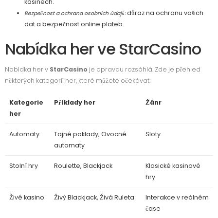
kasinech.
důraz na ochranu vašich
Bezpečnost a ochrana osobních údajů:
dat a bezpečnost online plateb.
Nabídka her ve StarCasino
Nabídka her v
StarCasino
je opravdu rozsáhlá. Zde je přehled
některých kategorií her, které můžete očekávat:
Kategorie
Příklady her
Žánr
her
Automaty
Tajné poklady, Ovocné
Sloty
automaty
Stolní hry
Roulette, Blackjack
Klasické kasinové
hry
Živé kasino
Živý Blackjack, Živá Ruleta
Interakce v reálném
čase