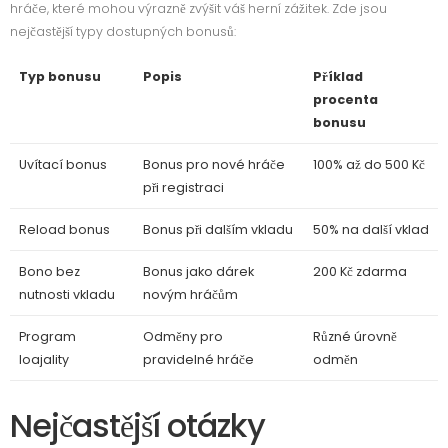
hráče, které mohou výrazně zvýšit váš herní zážitek. Zde jsou
nejčastější typy dostupných bonusů:
Typ bonusu
Popis
Příklad
procenta
bonusu
Uvítací bonus
Bonus pro nové hráče
100% až do 500 Kč
při registraci
Reload bonus
Bonus při dalším vkladu
50% na další vklad
Bono bez
Bonus jako dárek
200 Kč zdarma
nutnosti vkladu
novým hráčům
Program
Odměny pro
Různé úrovně
loajality
pravidelné hráče
odměn
Nejčastější otázky