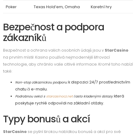
Poker
Texas Hold’em, Omaha
Karetní hry
Bezpečnost a podpora
zákazníků
Bezpečnost a ochrana vašich osobních údajů jsou v
StarCasino
na prvním místě. Kasino používá nejmodernější šifrovací
technologie, aby chránilo vaše citlivé informace. Kromě toho nabízí
také:
k dispozici 24/7 prostřednictvím
Non-stop zákaznickou podporu:
chatu či e-mailu.
která
Podrobnou sekci s
starcasinocz.net
často kladenými dotazy:
poskytuje rychlé odpovědi na základní otázky.
Typy bonusů a akcí
StarCasino
se pyšní širokou nabídkou bonusů a akcí pro své