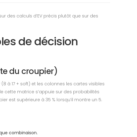
 sur des calculs d’EV précis plutôt que sur des
bles de décision
rte du croupier)
(8 à 17 + soft) et les colonnes les cartes visibles
 de cette matrice s’appuie sur des probabilités
pier est supérieure à 35 % lorsqu’il montre un 5.
que combinaison.