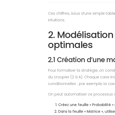
Ces chiffres, issus d’une simple table
intuitions.
2. Modélisation
optimales
2.1 Création d’une m
Pour formaliser la stratégie, on const
du croupier (2 à A). Chaque case indi
conditionnelles : par exemple, la case
On peut automatiser ce processus a
Créez une feuille « Probabilité
Dans la feuille « Matrice », utili