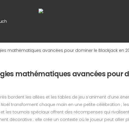
uch
égies mathématiques avancées pour dominer le Blackjack en 2
tégies mathématiques avancées pour d
rés bordent les allées et les tables de jeu s’animent d’une énerg
Noël transforment chaque main en une petite célébration ; les c
, et les tournois spéciaux offrent des récompenses qui rivalise
t décorative : elle crée un contexte où le joueur peut allier pla