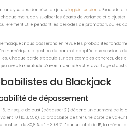
r l’analyse des données de jeu, le
logiciel espion
d’Exacode offr
chaque main, de visualiser les écarts de variance et d’ajuster
iculièrement utile pendant les périodes de promotion, où les c
thématique : nous passerons en revue les probabilités fondame
ère numérique, la gestion de bankroll adaptée aux sessions de N
elles. Chaque partie s’appuie sur des exemples concrets, des ca
e jeu avec la certitude d’avoir maximisé votre avantage statisti
obabilistes du Blackjack
robabilité de dépassement
2 à 16, le risque de bust (dépasser 21) dépend uniquement de l
6 valent 10 (10, J, Q, K). La probabilité de tirer une carte de valeur 
bust est de 30,8 % × 1 = 30,8 %. Pour un total de 15, la même lo