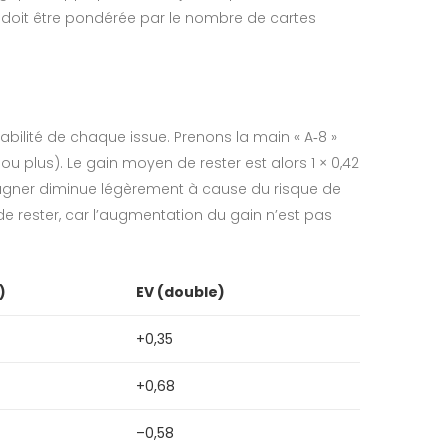
n doit être pondérée par le nombre de cartes
abilité de chaque issue. Prenons la main « A‑8 »
0 ou plus). Le gain moyen de rester est alors 1 × 0,42
de gagner diminue légèrement à cause du risque de
 rester, car l’augmentation du gain n’est pas
)
EV (double)
+0,35
+0,68
–0,58