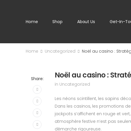
Home
Shop
About Us
Get-In-To
Home
Uncategorized
Noël au casino : Strat
Noël au casino : Stra
Share:
in
Uncategorized
Les néons scintillent, les sapins déco
Dans les casinos, les promotions de 
jackpots s’affichent en rouge et vert
atmosphère festive n’est pas seulemen
démarche rigoureuse.