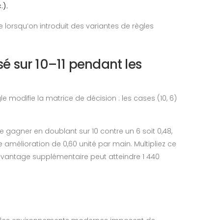
.).
lorsqu’on introduit des variantes de règles
é sur 10–11 pendant les
e modifie la matrice de décision : les cases (10, 6)
e gagner en doublant sur 10 contre un 6 soit 0,48,
ne amélioration de 0,60 unité par main. Multipliez ce
avantage supplémentaire peut atteindre 1 440