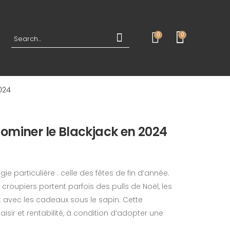
0
0
024
ominer le Blackjack en 2024
ie particulière : celle des fêtes de fin d’année.
roupiers portent parfois des pulls de Noël, les
nt avec les cadeaux sous le sapin. Cette
isir et rentabilité, à condition d’adopter une