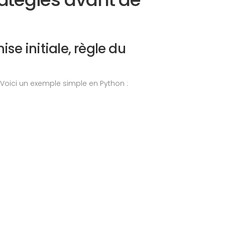
se initiale, règle du
 Voici un exemple simple en Python :