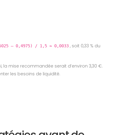
, soit 0,33 % du
5025 – 0,4975) / 1,5 ≈ 0,0033
Ainsi, la mise recommandée serait d’environ 3,30 €.
er les besoins de liquidité.
ratégies avant de