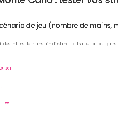
scénario de jeu (nombre de mains, mi
 des milliers de mains afin d’estimer la distribution des gains.
0,10]

)

fiée
