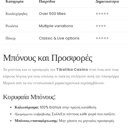
Κατηγορία
Παιχνίδια
Δημοτικότητα
Κουλοχέρηδες
Over 500 titles
⭐⭐⭐⭐⭐
Ρουλέτα
Multiple variations
⭐⭐⭐⭐
Πόκερ
Classic & Live options
⭐⭐⭐⭐⭐
Μπόνους και Προσφορές
Τα μπόνους και οι προσφορές του
Tikatika Casino
είναι ένας από τους
κύριους λόγους για τους οποίους οι παίκτες επιλέγουν αυτή την πλατφόρμα.
Μερικά από τα πιο εντυπωσιακά χαρακτηριστικά περιλαμβάνουν:
Κορυφαία Μπόνους:
Καλωσόρισμα:
100% bonus στην πρώτη κατάθεση.
Συλλέξτε πόντους κάθε φορά που παίζετε.
Προγράμματα επιβράβευσης:
Μπόνους επαναφόρτωσης:
Μην χάσετε τις μηνιαίες προσφορές.