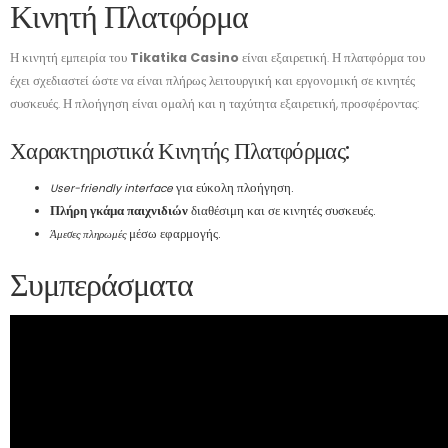
Κινητή Πλατφόρμα
Η κινητή εμπειρία του
Tikatika Casino
είναι εξαιρετική. Η πλατφόρμα του
έχει σχεδιαστεί ώστε να είναι πλήρως λειτουργική και εργονομική σε κινητές
συσκευές. Η πλοήγηση είναι ομαλή και η ταχύτητα εξαιρετική, προσφέροντας:
Χαρακτηριστικά Κινητής Πλατφόρμας:
για εύκολη πλοήγηση.
User-friendly interface
Πλήρη γκάμα παιχνιδιών
διαθέσιμη και σε κινητές συσκευές.
μέσω εφαρμογής.
Άμεσες πληρωμές
Συμπεράσματα