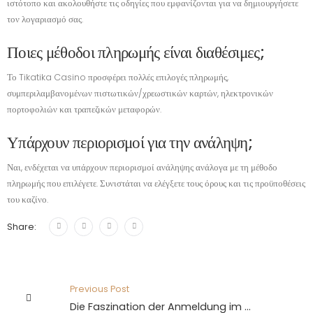
ιστότοπο και ακολουθήστε τις οδηγίες που εμφανίζονται για να δημιουργήσετε
τον λογαριασμό σας.
Ποιες μέθοδοι πληρωμής είναι διαθέσιμες;
Το Tikatika Casino προσφέρει πολλές επιλογές πληρωμής,
συμπεριλαμβανομένων πιστωτικών/χρεωστικών καρτών, ηλεκτρονικών
πορτοφολιών και τραπεζικών μεταφορών.
Υπάρχουν περιορισμοί για την ανάληψη;
Ναι, ενδέχεται να υπάρχουν περιορισμοί ανάληψης ανάλογα με τη μέθοδο
πληρωμής που επιλέγετε. Συνιστάται να ελέγξετε τους όρους και τις προϋποθέσεις
του καζίνο.
Share:
Previous Post
Die Faszination der Anmeldung im Cazeus Casino Entdecken