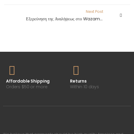
Next Post
Εξερεύνηση της Αναλήψεως στο Wazamba Casino
Affordable Shipping
Returns
Orders $50 or more
Within 10 days