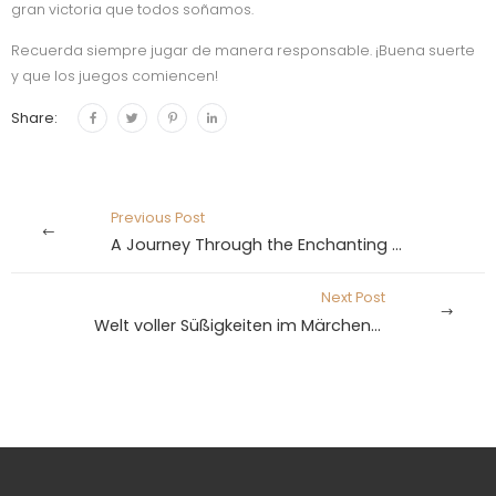
gran victoria que todos soñamos.
Recuerda siempre jugar de manera responsable. ¡Buena suerte
y que los juegos comiencen!
Share:
Previous Post
A Journey Through the Enchanting Realm of Mega Joker Slot Machine
Next Post
Welt voller Süßigkeiten im Märchenhaften Spieluniversum