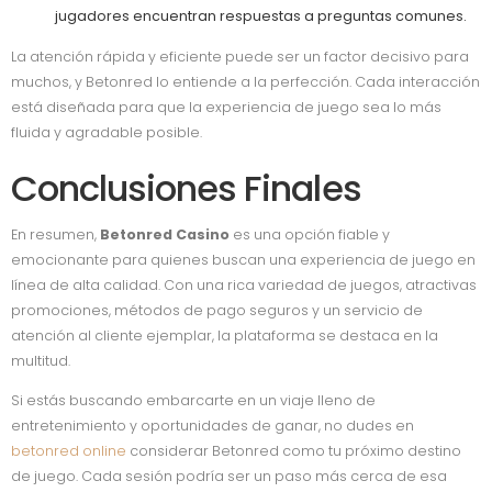
jugadores encuentran respuestas a preguntas comunes.
La atención rápida y eficiente puede ser un factor decisivo para
muchos, y Betonred lo entiende a la perfección. Cada interacción
está diseñada para que la experiencia de juego sea lo más
fluida y agradable posible.
Conclusiones Finales
En resumen,
Betonred Casino
es una opción fiable y
emocionante para quienes buscan una experiencia de juego en
línea de alta calidad. Con una rica variedad de juegos, atractivas
promociones, métodos de pago seguros y un servicio de
atención al cliente ejemplar, la plataforma se destaca en la
multitud.
Si estás buscando embarcarte en un viaje lleno de
entretenimiento y oportunidades de ganar, no dudes en
betonred online
considerar Betonred como tu próximo destino
de juego. Cada sesión podría ser un paso más cerca de esa