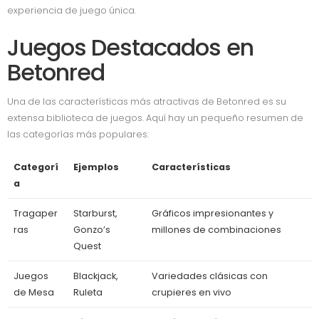
experiencia de juego única.
Juegos Destacados en
Betonred
Una de las características más atractivas de Betonred es su
extensa biblioteca de juegos. Aquí hay un pequeño resumen de
las categorías más populares:
Categorí
Ejemplos
Características
a
Tragaper
Starburst,
Gráficos impresionantes y
ras
Gonzo’s
millones de combinaciones
Quest
Juegos
Blackjack,
Variedades clásicas con
de Mesa
Ruleta
crupieres en vivo