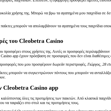
τηγορίες παιχνιδιών. Επιπλέον, η εφαρμογή προσφέρει άμεσες ειδοποιή
υκολία χρήσης της. Μπορώ να βρω τα αγαπημένα μου παιχνίδια σε δε
Οι παίκτες μπορούν να απολαμβάνουν τα αγαπημένα τους παιχνίδια οπο
ρές του Cleobetra Casino
 που προσφέρει στους χρήστες της. Αυτές οι προσφορές περιλαμβάνου
a Casino app έχουν πρόσβαση σε προσφορές που δεν είναι διαθέσιμες
ίς προσφορές που μου προσφέρουν δωρεάν περιστροφές.
Γιώργος, 28 ε
αίκτες μπορούν να συγκεντρώνουν πόντους που μπορούν να ανταλλάξ
ουν.
 Cleobetra Casino app
, καλύπτοντας όλες τις προτιμήσεις των παικτών. Από κλασικά παιχνί
ου να ταιριάζει στο στυλ και τις προτιμήσεις τους.