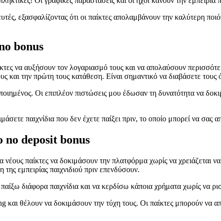
ληκτικές! Οι γραφικές παραστάσεις και οι ήχοι κάνουν την εμπειρία 
τές, εξασφαλίζοντας ότι οι παίκτες απολαμβάνουν την καλύτερη ποιότ
no bonus
αίκτες να αυξήσουν τον λογαριασμό τους και να απολαύσουν περισσότερ
 και την πρώτη τους κατάθεση. Είναι σημαντικό να διαβάσετε τους όρ
οποιημένος. Οι επιπλέον πιστώσεις μου έδωσαν τη δυνατότητα να δοκ
μάσετε παιχνίδια που δεν έχετε παίξει πριν, το οποίο μπορεί να σας 
 no deposit bonus
 για νέους παίκτες να δοκιμάσουν την πλατφόρμα χωρίς να χρειάζεται 
 της εμπειρίας παιχνιδιού πριν επενδύσουν.
 παίξω διάφορα παιχνίδια και να κερδίσω κάποια χρήματα χωρίς να ρ
ming και θέλουν να δοκιμάσουν την τύχη τους. Οι παίκτες μπορούν να