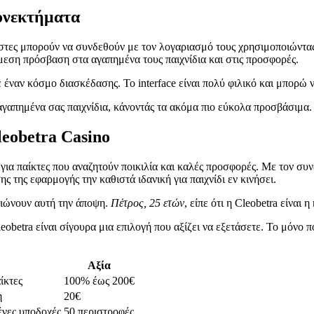
εονεκτήματα
ρήστες μπορούν να συνδεθούν με τον λογαριασμό τους χρησιμοποιώντας
άμεση πρόσβαση στα αγαπημένα τους παιχνίδια και στις προσφορές.
 έναν κόσμο διασκέδασης. Το interface είναι πολύ φιλικό και μπορώ 
αγαπημένα σας παιχνίδια, κάνοντάς τα ακόμα πιο εύκολα προσβάσιμα. 
leobetra Casino
ή για παίκτες που αναζητούν ποικιλία και καλές προσφορές. Με τον σ
 της εφαρμογής την καθιστά ιδανική για παιχνίδι εν κινήσει.
αιώνουν αυτή την άποψη.
Πέτρος, 25 ετών
, είπε ότι η Cleobetra είναι
leobetra είναι σίγουρα μια επιλογή που αξίζει να εξετάσετε. Το μόνο 
Αξία
ίκτες
100% έως 200€
η
20€
ένες υποδοχές
50 περιστροφές