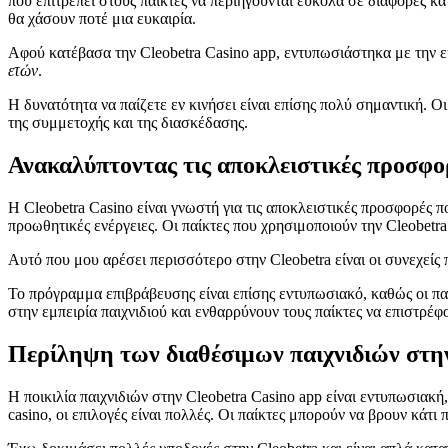
που επιτρέπει στους παίκτες να περιηγούνται εύκολα σε διάφορες κα
θα χάσουν ποτέ μια ευκαιρία.
Αφού κατέβασα την Cleobetra Casino app, εντυπωσιάστηκα με την ε
ετών
.
Η δυνατότητα να παίζετε εν κινήσει είναι επίσης πολύ σημαντική. 
της συμμετοχής και της διασκέδασης.
Ανακαλύπτοντας τις αποκλειστικές προσφο
Η Cleobetra Casino είναι γνωστή για τις αποκλειστικές προσφορές
προωθητικές ενέργειες. Οι παίκτες που χρησιμοποιούν την Cleobetr
Αυτό που μου αρέσει περισσότερο στην Cleobetra είναι οι συνεχε
Το πρόγραμμα επιβράβευσης είναι επίσης εντυπωσιακό, καθώς οι π
στην εμπειρία παιχνιδιού και ενθαρρύνουν τους παίκτες να επιστρέφ
Περίληψη των διαθέσιμων παιχνιδιών στην
Η ποικιλία παιχνιδιών στην Cleobetra Casino app είναι εντυπωσιακή
casino, οι επιλογές είναι πολλές. Οι παίκτες μπορούν να βρουν κάτι π