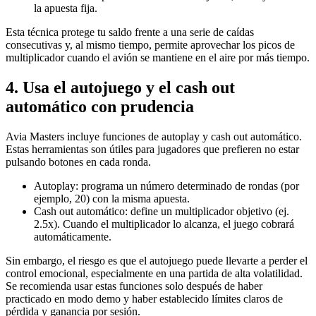
la apuesta fija.
Esta técnica protege tu saldo frente a una serie de caídas
consecutivas y, al mismo tiempo, permite aprovechar los picos de
multiplicador cuando el avión se mantiene en el aire por más tiempo.
4. Usa el autojuego y el cash out
automático con prudencia
Avia Masters incluye funciones de autoplay y cash out automático.
Estas herramientas son útiles para jugadores que prefieren no estar
pulsando botones en cada ronda.
Autoplay: programa un número determinado de rondas (por
ejemplo, 20) con la misma apuesta.
Cash out automático: define un multiplicador objetivo (ej.
2.5x). Cuando el multiplicador lo alcanza, el juego cobrará
automáticamente.
Sin embargo, el riesgo es que el autojuego puede llevarte a perder el
control emocional, especialmente en una partida de alta volatilidad.
Se recomienda usar estas funciones solo después de haber
practicado en modo demo y haber establecido límites claros de
pérdida y ganancia por sesión.