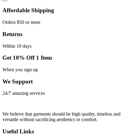
Affordable Shipping
Orders $50 or more
Returns
Within 10 days
Get 10% Off 1 Item
When you sign up
We Support
24/7 amazing services
We believe that garments should be high quality, timeless and
versatile without sacrificing aesthetics or comfort.
Useful Links