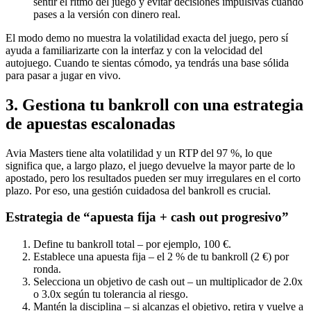
sentir el ritmo del juego y evitar decisiones impulsivas cuando
pases a la versión con dinero real.
El modo demo no muestra la volatilidad exacta del juego, pero sí
ayuda a familiarizarte con la interfaz y con la velocidad del
autojuego. Cuando te sientas cómodo, ya tendrás una base sólida
para pasar a jugar en vivo.
3. Gestiona tu bankroll con una estrategia
de apuestas escalonadas
Avia Masters tiene alta volatilidad y un RTP del 97 %, lo que
significa que, a largo plazo, el juego devuelve la mayor parte de lo
apostado, pero los resultados pueden ser muy irregulares en el corto
plazo. Por eso, una gestión cuidadosa del bankroll es crucial.
Estrategia de “apuesta fija + cash out progresivo”
Define tu bankroll total – por ejemplo, 100 €.
Establece una apuesta fija – el 2 % de tu bankroll (2 €) por
ronda.
Selecciona un objetivo de cash out – un multiplicador de 2.0x
o 3.0x según tu tolerancia al riesgo.
Mantén la disciplina – si alcanzas el objetivo, retira y vuelve a