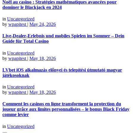
Noël au casino : Stratégies mathématiques avancées pour
dominer le Blackjack en 2024
in
Uncategorized
by
wpapitest
|
May 24, 2026
Live‑Dealer‑Erlebnis und mobiles Spielen im Sommer – Dein
Guide für Total Casino
in
Uncategorized
by
wpapitest
|
May 18, 2026
LVbet iOS alkalmazás előnyei és telepítési útmutató magyar
játékosoknak
in
Uncategorized
by
wpapitest
|
May 18, 2026
Comment les casinos en ligne transforment la protection du
joueur grâce aux limites personnalisées – le bonus Black Friday
comme levier
in
Uncategorized