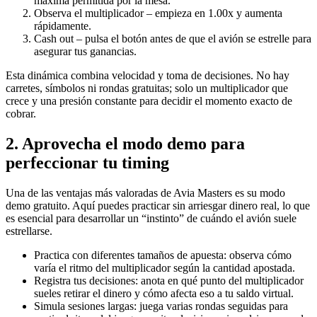
máxima permitida por la mesa.
Observa el multiplicador – empieza en 1.00x y aumenta
rápidamente.
Cash out – pulsa el botón antes de que el avión se estrelle para
asegurar tus ganancias.
Esta dinámica combina velocidad y toma de decisiones. No hay
carretes, símbolos ni rondas gratuitas; solo un multiplicador que
crece y una presión constante para decidir el momento exacto de
cobrar.
2. Aprovecha el modo demo para
perfeccionar tu timing
Una de las ventajas más valoradas de Avia Masters es su modo
demo gratuito. Aquí puedes practicar sin arriesgar dinero real, lo que
es esencial para desarrollar un “instinto” de cuándo el avión suele
estrellarse.
Practica con diferentes tamaños de apuesta: observa cómo
varía el ritmo del multiplicador según la cantidad apostada.
Registra tus decisiones: anota en qué punto del multiplicador
sueles retirar el dinero y cómo afecta eso a tu saldo virtual.
Simula sesiones largas: juega varias rondas seguidas para