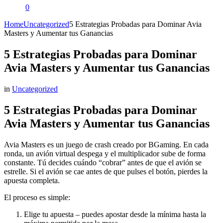
0
Home
Uncategorized
5 Estrategias Probadas para Dominar Avia
Masters y Aumentar tus Ganancias
5 Estrategias Probadas para Dominar
Avia Masters y Aumentar tus Ganancias
in
Uncategorized
5 Estrategias Probadas para Dominar
Avia Masters y Aumentar tus Ganancias
Avia Masters es un juego de crash creado por BGaming. En cada
ronda, un avión virtual despega y el multiplicador sube de forma
constante. Tú decides cuándo “cobrar” antes de que el avión se
estrelle. Si el avión se cae antes de que pulses el botón, pierdes la
apuesta completa.
El proceso es simple:
Elige tu apuesta – puedes apostar desde la mínima hasta la