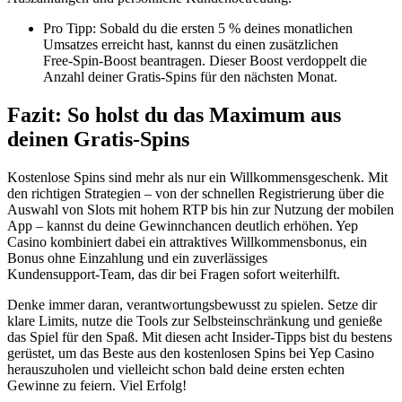
Pro Tipp: Sobald du die ersten 5 % deines monatlichen
Umsatzes erreicht hast, kannst du einen zusätzlichen
Free‑Spin‑Boost beantragen. Dieser Boost verdoppelt die
Anzahl deiner Gratis‑Spins für den nächsten Monat.
Fazit: So holst du das Maximum aus
deinen Gratis‑Spins
Kostenlose Spins sind mehr als nur ein Willkommensgeschenk. Mit
den richtigen Strategien – von der schnellen Registrierung über die
Auswahl von Slots mit hohem RTP bis hin zur Nutzung der mobilen
App – kannst du deine Gewinnchancen deutlich erhöhen. Yep
Casino kombiniert dabei ein attraktives Willkommensbonus, ein
Bonus ohne Einzahlung und ein zuverlässiges
Kundensupport‑Team, das dir bei Fragen sofort weiterhilft.
Denke immer daran, verantwortungsbewusst zu spielen. Setze dir
klare Limits, nutze die Tools zur Selbsteinschränkung und genieße
das Spiel für den Spaß. Mit diesen acht Insider‑Tipps bist du bestens
gerüstet, um das Beste aus den kostenlosen Spins bei Yep Casino
herauszuholen und vielleicht schon bald deine ersten echten
Gewinne zu feiern. Viel Erfolg!