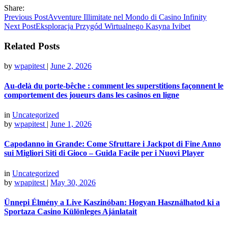
Share:
Previous Post
Avventure Illimitate nel Mondo di Casino Infinity
Next Post
Eksploracja Przygód Wirtualnego Kasyna Ivibet
Related Posts
by
wpapitest
|
June 2, 2026
Au‑delà du porte‑bêche : comment les superstitions façonnent le
comportement des joueurs dans les casinos en ligne
in
Uncategorized
by
wpapitest
|
June 1, 2026
Capodanno in Grande: Come Sfruttare i Jackpot di Fine Anno
sui Migliori Siti di Gioco – Guida Facile per i Nuovi Player
in
Uncategorized
by
wpapitest
|
May 30, 2026
Ünnepi Élmény a Live Kaszinóban: Hogyan Használhatod ki a
Sportaza Casino Különleges Ajánlatait