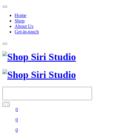
Home
Shop
About Us
Get-in-touch
0
0
0