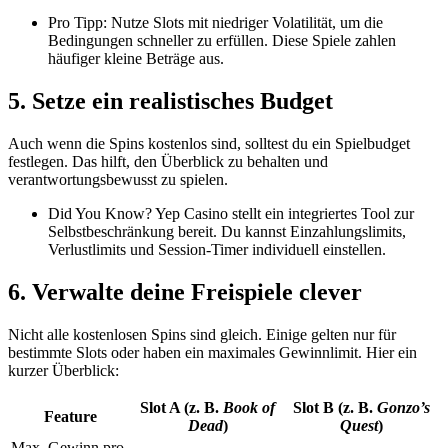
Pro Tipp: Nutze Slots mit niedriger Volatilität, um die
Bedingungen schneller zu erfüllen. Diese Spiele zahlen
häufiger kleine Beträge aus.
5. Setze ein realistisches Budget
Auch wenn die Spins kostenlos sind, solltest du ein Spielbudget
festlegen. Das hilft, den Überblick zu behalten und
verantwortungsbewusst zu spielen.
Did You Know? Yep Casino stellt ein integriertes Tool zur
Selbstbeschränkung bereit. Du kannst Einzahlungslimits,
Verlustlimits und Session‑Timer individuell einstellen.
6. Verwalte deine Freispiele clever
Nicht alle kostenlosen Spins sind gleich. Einige gelten nur für
bestimmte Slots oder haben ein maximales Gewinnlimit. Hier ein
kurzer Überblick:
Slot A (z. B.
Book of
Slot B (z. B.
Gonzo’s
Feature
Dead
)
Quest
)
Max. Gewinn pro