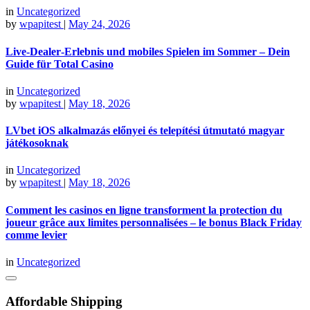
in
Uncategorized
by
wpapitest
|
May 24, 2026
Live‑Dealer‑Erlebnis und mobiles Spielen im Sommer – Dein
Guide für Total Casino
in
Uncategorized
by
wpapitest
|
May 18, 2026
LVbet iOS alkalmazás előnyei és telepítési útmutató magyar
játékosoknak
in
Uncategorized
by
wpapitest
|
May 18, 2026
Comment les casinos en ligne transforment la protection du
joueur grâce aux limites personnalisées – le bonus Black Friday
comme levier
in
Uncategorized
Affordable Shipping