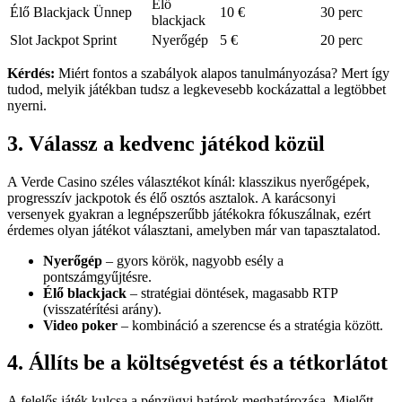
Élő
Élő Blackjack Ünnep
10 €
30 perc
blackjack
Slot Jackpot Sprint
Nyerőgép
5 €
20 perc
Kérdés:
Miért fontos a szabályok alapos tanulmányozása? Mert így
tudod, melyik játékban tudsz a legkevesebb kockázattal a legtöbbet
nyerni.
3. Válassz a kedvenc játékod közül
A Verde Casino széles választékot kínál: klasszikus nyerőgépek,
progresszív jackpotok és élő osztós asztalok. A karácsonyi
versenyek gyakran a legnépszerűbb játékokra fókuszálnak, ezért
érdemes olyan játékot választani, amelyben már van tapasztalatod.
Nyerőgép
– gyors körök, nagyobb esély a
pontszámgyűjtésre.
Élő blackjack
– stratégiai döntések, magasabb RTP
(visszatérítési arány).
Video poker
– kombináció a szerencse és a stratégia között.
4. Állíts be a költségvetést és a tétkorlátot
A felelős játék kulcsa a pénzügyi határok meghatározása. Mielőtt