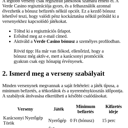
A legtöbb verseny csak regisztrált játékosok számára érhető el. A
Verde Casino regisztrációja gyors, és a felhasználók azonnal
élvezhetik a bónusz befizetés nélkül opciót. Ez a kezdő bónusz
lehetővé teszi, hogy valódi pénz kockáztatása nélkül próbáld ki a
versenyekhez kapcsolódó játékokat.
Töltsd ki a regisztrációs űrlapot.
Erősítsd meg az e‑mail címed.
Aktiváld a
Verde Casino bónusz
a személyes profilodban.
Rövid tipp: Ha már van fiókod, ellenőrizd, hogy a
bónusz még aktív‑e, mert a karácsonyi promóciók
gyakran csak egy hónapig érvényesek.
2. Ismerd meg a verseny szabályait
Minden versenynek megvannak a saját feltételei: a játék típusa, a
minimum befizetés, a tétkorlátok és a nyereménykiosztás időpontja.
A szabályok átolvasása elkerülheti a későbbi csalódásokat.
Minimum
Kifizetés
Verseny
Játék
befizetés
ideje
Karácsonyi Nyerőgép
Nyerőgép
0 Ft (bónusz)
15 perc
Török