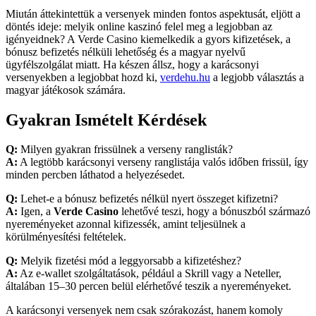
Miután áttekintettük a versenyek minden fontos aspektusát, eljött a
döntés ideje: melyik online kaszinó felel meg a legjobban az
igényeidnek? A Verde Casino kiemelkedik a gyors kifizetések, a
bónusz befizetés nélküli lehetőség és a magyar nyelvű
ügyfélszolgálat miatt. Ha készen állsz, hogy a karácsonyi
versenyekben a legjobbat hozd ki,
verdehu.hu
a legjobb választás a
magyar játékosok számára.
Gyakran Ismételt Kérdések
Q:
Milyen gyakran frissülnek a verseny ranglisták?
A:
A legtöbb karácsonyi verseny ranglistája valós időben frissül, így
minden percben láthatod a helyezésedet.
Q:
Lehet-e a bónusz befizetés nélkül nyert összeget kifizetni?
A:
Igen, a
Verde Casino
lehetővé teszi, hogy a bónuszból származó
nyereményeket azonnal kifizessék, amint teljesülnek a
körülményesítési feltételek.
Q:
Melyik fizetési mód a leggyorsabb a kifizetéshez?
A:
Az e‑wallet szolgáltatások, például a Skrill vagy a Neteller,
általában 15–30 percen belül elérhetővé teszik a nyereményeket.
A karácsonyi versenyek nem csak szórakozást, hanem komoly