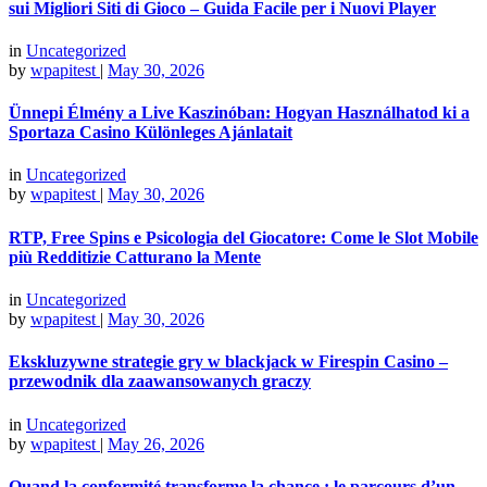
sui Migliori Siti di Gioco – Guida Facile per i Nuovi Player
in
Uncategorized
by
wpapitest
|
May 30, 2026
Ünnepi Élmény a Live Kaszinóban: Hogyan Használhatod ki a
Sportaza Casino Különleges Ajánlatait
in
Uncategorized
by
wpapitest
|
May 30, 2026
RTP, Free Spins e Psicologia del Giocatore: Come le Slot Mobile
più Redditizie Catturano la Mente
in
Uncategorized
by
wpapitest
|
May 30, 2026
Ekskluzywne strategie gry w blackjack w Firespin Casino –
przewodnik dla zaawansowanych graczy
in
Uncategorized
by
wpapitest
|
May 26, 2026
Quand la conformité transforme la chance : le parcours d’un