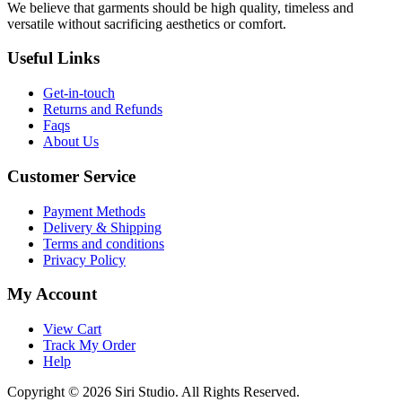
We believe that garments should be high quality, timeless and
versatile without sacrificing aesthetics or comfort.
Useful Links
Get-in-touch
Returns and Refunds
Faqs
About Us
Customer Service
Payment Methods
Delivery & Shipping
Terms and conditions
Privacy Policy
My Account
View Cart
Track My Order
Help
Copyright © 2026 Siri Studio. All Rights Reserved.