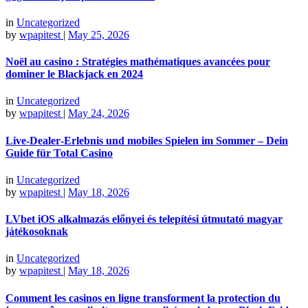
in
Uncategorized
by
wpapitest
|
May 25, 2026
Noël au casino : Stratégies mathématiques avancées pour
dominer le Blackjack en 2024
in
Uncategorized
by
wpapitest
|
May 24, 2026
Live‑Dealer‑Erlebnis und mobiles Spielen im Sommer – Dein
Guide für Total Casino
in
Uncategorized
by
wpapitest
|
May 18, 2026
LVbet iOS alkalmazás előnyei és telepítési útmutató magyar
játékosoknak
in
Uncategorized
by
wpapitest
|
May 18, 2026
Comment les casinos en ligne transforment la protection du