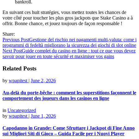
bankroll.
En suivant ces huit stratégies, vous mettez toutes les chances de
votre côté pour toucher les plus gros jackpots que Stake Casino a à
offrir. Bonne chance, et jouez toujours de façon responsable !
Share:
Previous Post
Gestione del rischio nei pagamenti multi‑valuta: come i
programmi di fedeltà migliorano la sicurezza dei giochi di slot online
Next Post
Guide complet du casino en ligne : tout ce que vous devez
savoir pour jouer en toute sécurité et maximiser vos gains
Related Posts
by
wpapitest
|
June 2, 2026
Au‑delà du porte‑bêche : comment les superstitions façonnent le
comportement des joueurs dans les casinos en ligne
in
Uncategorized
by
wpapitest
|
June 1, 2026
Capodanno in Grande: Come Sfruttare i Jackpot di Fine Anno
sui Migliori Siti di Gioco – Guida Facile per i Nuovi Player