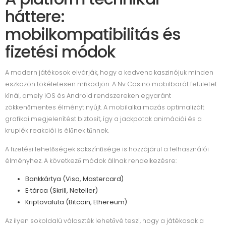
háttere:
mobilkompatibilitás és
fizetési módok
A modern játékosok elvárják, hogy a kedvenc kaszinójuk minden
eszközön tökéletesen működjön. A Nv Casino mobilbarát felületet
kínál, amely iOS és Android rendszereken egyaránt
zökkenőmentes élményt nyújt. A mobilalkalmazás optimalizált
grafikai megjelenítést biztosít, így a jackpotok animációi és a
krupiék reakciói is élőnek tűnnek.
A fizetési lehetőségek sokszínűsége is hozzájárul a felhasználói
élményhez. A következő módok állnak rendelkezésre:
Bankkártya (Visa, Mastercard)
E‑tárca (Skrill, Neteller)
Kriptovaluta (Bitcoin, Ethereum)
Az ilyen sokoldalú választék lehetővé teszi, hogy a játékosok a