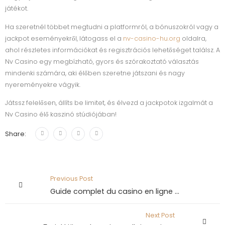
játékot.
Ha szeretnél többet megtudni a platformról, a bónuszokról vagy a
jackpot eseményekről, látogass el a
nv-casino-hu.org
oldalra,
ahol részletes információkat és regisztrációs lehetőséget találsz. A
Nv Casino egy megbízható, gyors és szórakoztató választás
mindenki számára, aki élőben szeretne játszani és nagy
nyereményekre vágyik.
Játssz felelősen, állíts be limitet, és élvezd a jackpotok izgalmát a
Nv Casino élő kaszinó stúdiójában!
Share:
Previous Post
Guide complet du casino en ligne – tout ce que vous devez savoir
Next Post