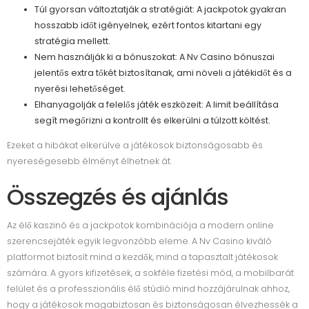
Túl gyorsan változtatják a stratégiát: A jackpotok gyakran
hosszabb időt igényelnek, ezért fontos kitartani egy
stratégia mellett.
Nem használják ki a bónuszokat: A Nv Casino bónuszai
jelentős extra tőkét biztosítanak, ami növeli a játékidőt és a
nyerési lehetőséget.
Elhanyagolják a felelős játék eszközeit: A limit beállítása
segít megőrizni a kontrollt és elkerülni a túlzott költést.
Ezeket a hibákat elkerülve a játékosok biztonságosabb és
nyereségesebb élményt élhetnek át.
Összegzés és ajánlás
Az élő kaszinó és a jackpotok kombinációja a modern online
szerencsejáték egyik legvonzóbb eleme. A Nv Casino kiváló
platformot biztosít mind a kezdők, mind a tapasztalt játékosok
számára. A gyors kifizetések, a sokféle fizetési mód, a mobilbarát
felület és a professzionális élő stúdió mind hozzájárulnak ahhoz,
hogy a játékosok magabiztosan és biztonságosan élvezhessék a