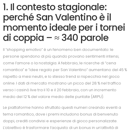
1. Il contesto stagionale:
perché San Valentino è il
momento ideale per i tornei
di coppia – ≈ 340 parole
Il “shopping emotivo” è un fenomeno ben documentato: le
persone spendono di più quando provano sentimenti intensi,
come l’amore o la nostalgia. A febbraio, le ricerche di “cena
romantica” e “idee regalo per San Valentino” aumentano del 45 %
rispetto a mesi neutri, e lo stesso trend si rispecchia nel gioco
online. I dati di mercato mostrano un picco del 28 % nel traffico
verso i casinò live tra il 10 e il 20 febbraio, con un incremento
medio del 12 % del valore medio delle puntate (ARPU).
Le piattaforme hanno sfruttato questi numeri creando eventi a
tema romantico, dove i premi includono bonus di benvenuto
doppi, crediti condivisi e esperienze di gioco personalizzate.
L’obiettivo è trasformare l’acquisto di un bonus in un’attività di