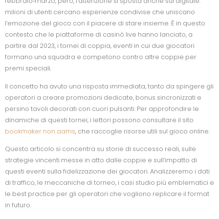
febbraio‑marzo, però, l’attenzione si sposta anche sul digitale:
milioni di utenti cercano esperienze condivise che uniscano
l’emozione del gioco con il piacere di stare insieme. È in questo
contesto che le piattaforme di casinò live hanno lanciato, a
partire dal 2023, i tornei di coppia, eventi in cui due giocatori
formano una squadra e competono contro altre coppie per
premi speciali.
Il concetto ha avuto una risposta immediata, tanto da spingere gli
operatori a creare promozioni dedicate, bonus sincronizzati e
persino tavoli decorati con cuori pulsanti. Per approfondire le
dinamiche di questi tornei, i lettori possono consultare il sito
bookmaker non aams
, che raccoglie risorse utili sul gioco online.
Questo articolo si concentra su storie di successo reali, sulle
strategie vincenti messe in atto dalle coppie e sull’impatto di
questi eventi sulla fidelizzazione dei giocatori. Analizzeremo i dati
di traffico, le meccaniche di torneo, i casi studio più emblematici e
le best practice per gli operatori che vogliono replicare il format
in futuro.