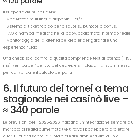
≈ 120 parole
Il supporto deve includere:
– Moderatori multilingua disponibili 24/7.
– Sistema di ticket rapido per dispute su puntate o bonus.
– FAQ dinamica integrata nella lobby, aggiornata in tempo reale.
– Monitoraggio della latenza del dealer per garantire una
esperienza fluida.
Una checklist di controllo qualità comprende test di latenza (< 150
ms), verifica dell’identità del dealer, e simulazioni di scommessa
per convalidare il calcolo dei punti.
6. Il futuro dei tornei a tema
stagionale nei casinò live –
≈ 340 parole
Le previsioni per il 2025‑2026 indicano un’integrazione sempre più
marcata di realtà aumentata (AR): i tavoli potrebbero proiettare
cuori fluttuanti sopra la ruota o creare ambienti virtuali in cui i