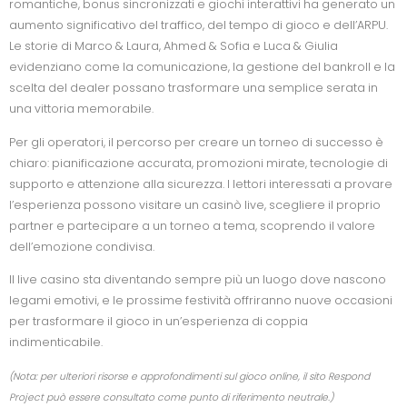
romantiche, bonus sincronizzati e giochi interattivi ha generato un
aumento significativo del traffico, del tempo di gioco e dell’ARPU.
Le storie di Marco & Laura, Ahmed & Sofia e Luca & Giulia
evidenziano come la comunicazione, la gestione del bankroll e la
scelta del dealer possano trasformare una semplice serata in
una vittoria memorabile.
Per gli operatori, il percorso per creare un torneo di successo è
chiaro: pianificazione accurata, promozioni mirate, tecnologie di
supporto e attenzione alla sicurezza. I lettori interessati a provare
l’esperienza possono visitare un casinò live, scegliere il proprio
partner e partecipare a un torneo a tema, scoprendo il valore
dell’emozione condivisa.
Il live casino sta diventando sempre più un luogo dove nascono
legami emotivi, e le prossime festività offriranno nuove occasioni
per trasformare il gioco in un’esperienza di coppia
indimenticabile.
(Nota: per ulteriori risorse e approfondimenti sul gioco online, il sito Respond
Project può essere consultato come punto di riferimento neutrale.)