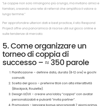
“Le coppie non solo rimangono più a lungo, ma invitano amici e
familiari, creando una rete di referral che amplifica il valore a
lungo termine.”
Per approfondire ulteriori dati e best practice, il sito Respond
Project offre una panoramica di risorse utili sul gioco online e
sulle tendenze di mercato.
5. Come organizzare un
torneo di coppia di
successo – ≈ 350 parole
Pianificazione – definire data, durata (8‑12 ore) e giochi
coinvolti.
Scelta del gioco – preferire titoli con alta interattività
(Blackjack, Roulette).
Design UI/UX – creare una lobby “coppia” con avatar
personalizzabili e pulsanti “invita partner”.
Promozioni – lanciare bonus sincronizzati 7 giorni prima,