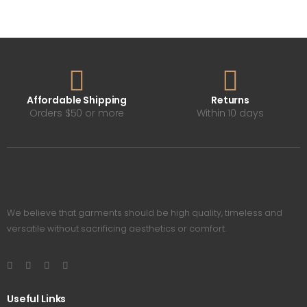
Affordable Shipping
Returns
Orders $50 or more
Within 10 days
We believe that garments should be high quality, timeless and
versatile without sacrificing aesthetics or comfort.
Useful Links