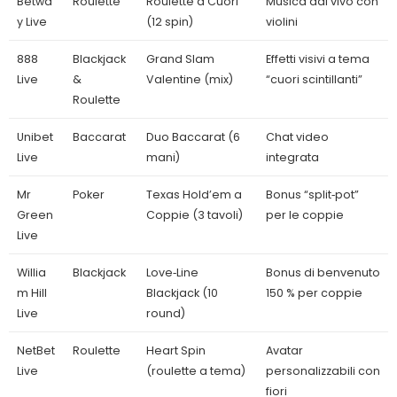
Betwa
Roulette
Roulette a Cuori
Musica dal vivo con
y Live
(12 spin)
violini
888
Blackjack
Grand Slam
Effetti visivi a tema
Live
&
Valentine (mix)
“cuori scintillanti”
Roulette
Unibet
Baccarat
Duo Baccarat (6
Chat video
Live
mani)
integrata
Mr
Poker
Texas Hold’em a
Bonus “split‑pot”
Green
Coppie (3 tavoli)
per le coppie
Live
Willia
Blackjack
Love‑Line
Bonus di benvenuto
m Hill
Blackjack (10
150 % per coppie
Live
round)
NetBet
Roulette
Heart Spin
Avatar
Live
(roulette a tema)
personalizzabili con
fiori