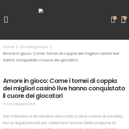
0
0
Home
Uncategorized
Amore in gioco: Come i tornei di coppia dei migliori casinò live
hanno conquistato il cuore dei giocatori
Amore in gioco: Come i tornei di coppia
dei migliori casinò live hanno conquistato
il cuore dei giocatori
in
Uncategorized
San Valentino è da sempre associato a cene a lume di candela,
fiori e regali pensati per celebrare l’amore. Nella stagione di