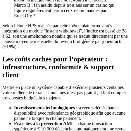
Marco B., fan assidu depuis trois ans sur un casino qui
figure régulièrement parmi ceux recommandés par
Ereel.Org.*
Selon l’étude NPS réalisée par cette même plateforme après
intégration du module “instant withdrawal”, l’indice est passé de 38
à 62, soit une amélioration notable qui se traduit directement par une
hausse moyenne mensuelle du revenu brut généré par joueur actif
(+18%).
Les coûts cachés pour l’opérateur :
infrastructure, conformité & support
client
Mettre en place un système capable d’exécuter plusieurs centaines
voire milliers de retraits simultanés n’est pas gratuit ; il faut compter
trois postes budgétaires majeurs.
Investissements technologiques
: serveurs dédiés haute
disponibilité avec redondance géographique afin que aucune
panne ne bloque la chaîne paiement.
Frais liés à la prévention AML
: chaque transaction
supérieure à € 10 000 déclenche automatiquement une revue