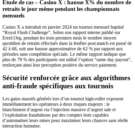
Étude de cas – Casino X : hausse X% du nombre de
retraits le jour même pendant les championnats
mensuels
Casino X a introduit en janvier 2024 un tournoi mensuel baptisé
“Royal Flush Challenge”. Selon son rapport interne publié sur
Ereel.Org, pendant les trois premiers mois le nombre moyen
quotidien de retraits effectués dans la fenêtre post‑match est passé de
42 à 68, soit une hausse approximative de 62 % par rapport aux
périodes sans compétition spéciale. Le même rapport indique que
plus de 78 % des participants ont utilisé l’option “same day payout”,
renforçant ainsi leur perception positive du service paiement.
Sécurité renforcée grâce aux algorithmes
anti‑fraude spécifiques aux tournois
Les gains massifs générés lors d’un tournoi high‑roller exposent
immédiatement les opérateurs à deux risques majeurs : le
blanchiment d’argent via l’injection massive d’argent sale et
l’exploitation frauduleuse par des comptes bots capables
d’automatiser leurs mises pour maximiser leurs chances sans réelle
interaction humaine.