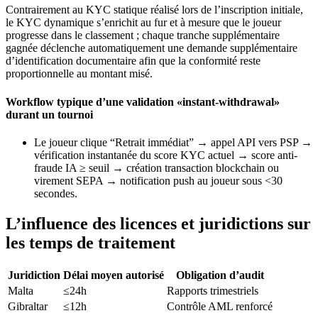
Contrairement au KYC statique réalisé lors de l’inscription initiale,
le KYC dynamique s’enrichit au fur et à mesure que le joueur
progresse dans le classement ; chaque tranche supplémentaire
gagnée déclenche automatiquement une demande supplémentaire
d’identification documentaire afin que la conformité reste
proportionnelle au montant misé.
Workflow typique d’une validation «instant‑withdrawal»
durant un tournoi
Le joueur clique “Retrait immédiat” → appel API vers PSP →
vérification instantanée du score KYC actuel → score anti-
fraude IA ≥ seuil → création transaction blockchain ou
virement SEPA → notification push au joueur sous <30
secondes.
L’influence des licences et juridictions sur
les temps de traitement
Juridiction
Délai moyen autorisé
Obligation d’audit
Malta
≤24h
Rapports trimestriels
Gibraltar
≤12h
Contrôle AML renforcé