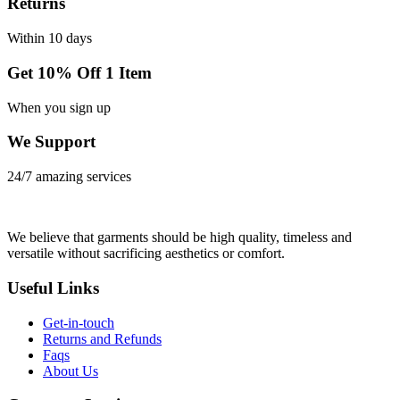
Returns
Within 10 days
Get 10% Off 1 Item
When you sign up
We Support
24/7 amazing services
We believe that garments should be high quality, timeless and
versatile without sacrificing aesthetics or comfort.
Useful Links
Get-in-touch
Returns and Refunds
Faqs
About Us