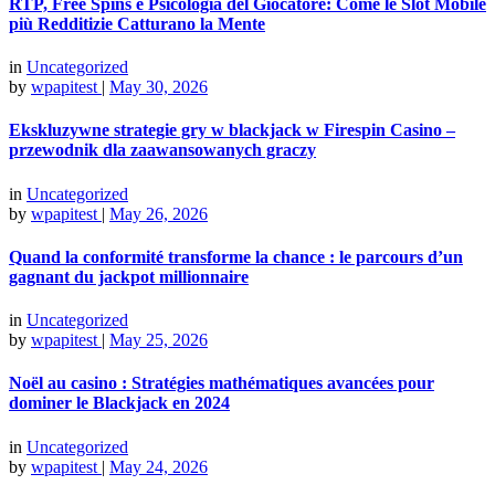
RTP, Free Spins e Psicologia del Giocatore: Come le Slot Mobile
più Redditizie Catturano la Mente
in
Uncategorized
by
wpapitest
|
May 30, 2026
Ekskluzywne strategie gry w blackjack w Firespin Casino –
przewodnik dla zaawansowanych graczy
in
Uncategorized
by
wpapitest
|
May 26, 2026
Quand la conformité transforme la chance : le parcours d’un
gagnant du jackpot millionnaire
in
Uncategorized
by
wpapitest
|
May 25, 2026
Noël au casino : Stratégies mathématiques avancées pour
dominer le Blackjack en 2024
in
Uncategorized
by
wpapitest
|
May 24, 2026