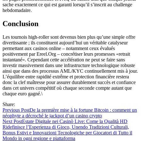
sache exactement ce qui est garanti lorsqu’il s’inscrit au challenge
hebdomadaire.
Conclusion
Les tournois high‐roller sont devenus bien plus qu’une simple offre
divertissante ; ils constituent aujourd’hui un véritable catalyseur
permettant aux casinos online – notamment ceux évalués
positivement par Ereel.Org – concrétiser leurs promesses «retrait
instantané». Cependant cette accélération ne peut se faire sans
investir massivement dans une infrastructure technologique robuste
ainsi que dans des processus AML/KYC continuellement mis à jour.
L’équilibre entre rapidité extrême et protection financière restera
donc la clef maîtresse pour assurer durablement succès et confiance
dans cet univers compétitif où chaque seconde compte autant que
chaque euro gagné.\
Share:
Previous Post
De la première mise à la fortune Bitcoin : comment un
néophyte a décroché le jackpot d’un casino crypto
Next Post
Estate Digitale nei Casinò Live: Come la Qualità HD
Ridefinisce l’Esperienza di Gioco, Unendo Tradizioni Culturali,
Bonus Estivi e Innovazioni Tecnologiche per Giocatori di Tutto il
Mondo in ogni regione e piattaforma