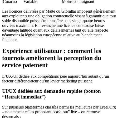
Curacao
Variable
Moins contraignant
Les licences délivrées par Malte ou Gibraltar imposent généralement
aux exploitants une obligation contractuelle visant à garantir que tout
solde disponible puisse être transféré sous vingt–quatre heures
ouvrées maximum. En revanche une licence curacaoise laisse
davantage latitude quant aux délais internes tant qu’elle respecte
néanmoins la législation européenne relative au blanchiment
financier.
Expérience utilisateur : comment les
tournois améliorent la perception du
service paiement
L’UX/UI dédiée aux compétitions joue aujourd’hui autant qu’un
facteur différenciateur qu’un levier marketing puissant.
UI/UX dédiées aux demandes rapides (bouton
“Retrait immédiat”)
Sur plusieurs plateformes classées parmi les meilleures par Ereel.Org
– notamment celles proposant “cash out” live – on retrouve
désormais :