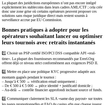
La plupart des juridictions européennes n’ont pas encore intégré
explicitement les stablecoins dans leurs cadres AML/CTF ; cela crée
donc une zone grise où certains opérateurs peuvent proposer ces
solutions sans risque juridique direct mais restent soumis à
surveillance accrue par EU Commission.
Bonnes pratiques à adopter pour les
opérateurs souhaitant lancer ou optimiser
leurs tournois avec retraits instantanés
1️⃣ Choisir un PSP certifié ISO/PCI DSS compatible API «real‐
time». La plupart des fournisseurs recommandés par Ereel.Org
offrent déjà ce niveau strict conformément aux exigences PSD II.
2️⃣ Mettre en place une politique KYC progressive adaptée aux
montants gagnés pendant le tournoi :
– Jusqu’à € 500 → vérification email uniquement ;
– De € 500 à € 5 000 → pièce identité + justificatif domicile ;
– Au-delà → contrôle financier approfondi incluant source of funds.
3️⃣ Communiquer clairement les SLA «same‐day payout» sur toutes
les pages promotionnelles et FAQ du casino afin que chaque joueur