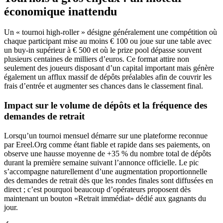
économique inattendu
Un « tournoi high‑roller » désigne généralement une compétition où
chaque participant mise au moins € 100 ou joue sur une table avec
un buy‑in supérieur à € 500 et où le prize pool dépasse souvent
plusieurs centaines de milliers d’euros. Ce format attire non
seulement des joueurs disposant d’un capital important mais génère
également un afflux massif de dépôts préalables afin de couvrir les
frais d’entrée et augmenter ses chances dans le classement final.
Impact sur le volume de dépôts et la fréquence des
demandes de retrait
Lorsqu’un tournoi mensuel démarre sur une plateforme reconnue
par Ereel.Org comme étant fiable et rapide dans ses paiements, on
observe une hausse moyenne de +35 % du nombre total de dépôts
durant la première semaine suivant l’annonce officielle. Le pic
s’accompagne naturellement d’une augmentation proportionnelle
des demandes de retrait dès que les rondes finales sont diffusées en
direct ; c’est pourquoi beaucoup d’opérateurs proposent dès
maintenant un bouton «Retrait immédiat» dédié aux gagnants du
jour.