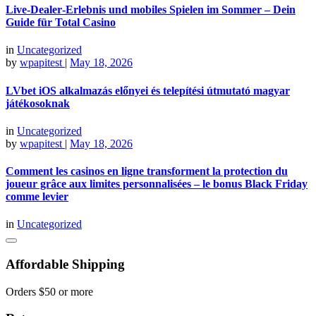
Live‑Dealer‑Erlebnis und mobiles Spielen im Sommer – Dein
Guide für Total Casino
in
Uncategorized
by
wpapitest
|
May 18, 2026
LVbet iOS alkalmazás előnyei és telepítési útmutató magyar
játékosoknak
in
Uncategorized
by
wpapitest
|
May 18, 2026
Comment les casinos en ligne transforment la protection du
joueur grâce aux limites personnalisées – le bonus Black Friday
comme levier
in
Uncategorized
Affordable Shipping
Orders $50 or more