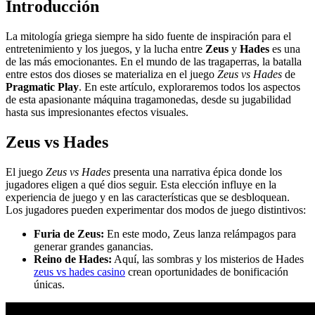
Introducción
La mitología griega siempre ha sido fuente de inspiración para el
entretenimiento y los juegos, y la lucha entre
Zeus
y
Hades
es una
de las más emocionantes. En el mundo de las tragaperras, la batalla
entre estos dos dioses se materializa en el juego
Zeus vs Hades
de
Pragmatic Play
. En este artículo, exploraremos todos los aspectos
de esta apasionante máquina tragamonedas, desde su jugabilidad
hasta sus impresionantes efectos visuales.
Zeus vs Hades
El juego
Zeus vs Hades
presenta una narrativa épica donde los
jugadores eligen a qué dios seguir. Esta elección influye en la
experiencia de juego y en las características que se desbloquean.
Los jugadores pueden experimentar dos modos de juego distintivos:
Furia de Zeus:
En este modo, Zeus lanza relámpagos para
generar grandes ganancias.
Reino de Hades:
Aquí, las sombras y los misterios de Hades
zeus vs hades casino
crean oportunidades de bonificación
únicas.