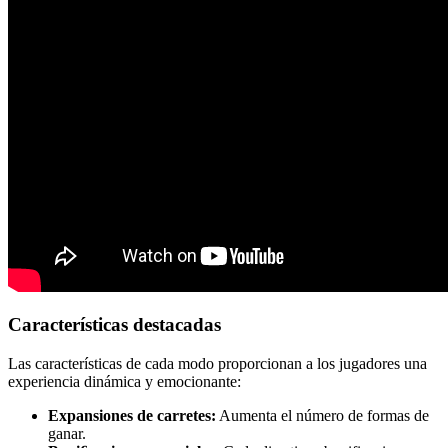
Características destacadas
Las características de cada modo proporcionan a los jugadores una
experiencia dinámica y emocionante:
Expansiones de carretes:
Aumenta el número de formas de
ganar.