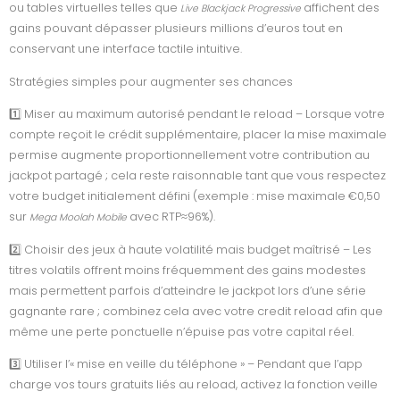
ou tables virtuelles telles que
affichent des
Live Blackjack Progressive
gains pouvant dépasser plusieurs millions d’euros tout en
conservant une interface tactile intuitive.
Stratégies simples pour augmenter ses chances
1️⃣ Miser au maximum autorisé pendant le reload – Lorsque votre
compte reçoit le crédit supplémentaire, placer la mise maximale
permise augmente proportionnellement votre contribution au
jackpot partagé ; cela reste raisonnable tant que vous respectez
votre budget initialement défini (exemple : mise maximale €0,50
sur
avec RTP≈96%).
Mega Moolah Mobile
2️⃣ Choisir des jeux à haute volatilité mais budget maîtrisé – Les
titres volatils offrent moins fréquemment des gains modestes
mais permettent parfois d’atteindre le jackpot lors d’une série
gagnante rare ; combinez cela avec votre credit reload afin que
même une perte ponctuelle n’épuise pas votre capital réel.
3️⃣ Utiliser l’« mise en veille du téléphone » – Pendant que l’app
charge vos tours gratuits liés au reload, activez la fonction veille