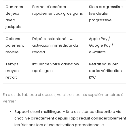
Gammes
Permet d’accéder
Slots progressifs +
de jeux
rapidement aux gros gains
live dealer
avec
progressive
jackpots
Options
Dépôts instantanés →
Apple Pay /
paiement
activation immédiate du
Google Pay /
mobile
reload
e‑wallets
Temps
Influence votre cash‑flow
Retrait sous 24h
moyen
après gain
après vérification
retrait
KYC
En plus du tableau ci‑dessus, voici trois points supplémentaires à
vérifier :
Support client multilingue – Une assistance disponible via
chat live directement depuis l’app réduit considérablement
les frictions lors d’une activation promotionnelle.