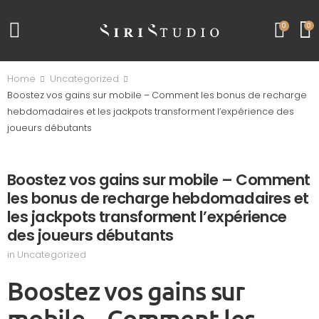
0
0
Home
Uncategorized
Boostez vos gains sur mobile – Comment les bonus de recharge
hebdomadaires et les jackpots transforment l’expérience des
joueurs débutants
Boostez vos gains sur mobile – Comment
les bonus de recharge hebdomadaires et
les jackpots transforment l’expérience
des joueurs débutants
in
Uncategorized
Boostez vos gains sur
mobile – Comment les