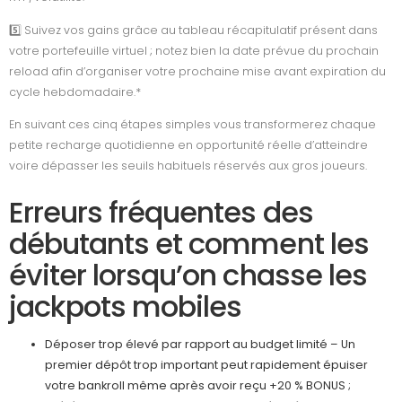
5️⃣ Suivez vos gains grâce au tableau récapitulatif présent dans
votre portefeuille virtuel ; notez bien la date prévue du prochain
reload afin d’organiser votre prochaine mise avant expiration du
cycle hebdomadaire.*
En suivant ces cinq étapes simples vous transformerez chaque
petite recharge quotidienne en opportunité réelle d’atteindre
voire dépasser les seuils habituels réservés aux gros joueurs.
Erreurs fréquentes des
débutants et comment les
éviter lorsqu’on chasse les
jackpots mobiles
Déposer trop élevé par rapport au budget limité – Un
premier dépôt trop important peut rapidement épuiser
votre bankroll même après avoir reçu +20 % BONUS ;