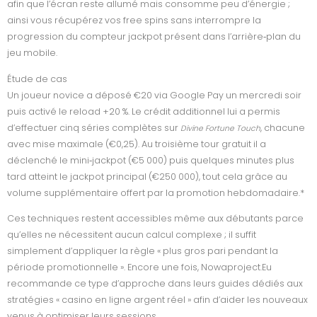
afin que l’écran reste allumé mais consomme peu d’énergie ;
ainsi vous récupérez vos free spins sans interrompre la
progression du compteur jackpot présent dans l’arrière‑plan du
jeu mobile.
Étude de cas
Un joueur novice a déposé €20 via Google Pay un mercredi soir
puis activé le reload +20 %. Le crédit additionnel lui a permis
d’effectuer cinq séries complètes sur
, chacune
Divine Fortune Touch
avec mise maximale (€0,25). Au troisième tour gratuit il a
déclenché le mini‑jackpot (€5 000) puis quelques minutes plus
tard atteint le jackpot principal (€250 000), tout cela grâce au
volume supplémentaire offert par la promotion hebdomadaire.*
Ces techniques restent accessibles même aux débutants parce
qu’elles ne nécessitent aucun calcul complexe ; il suffit
simplement d’appliquer la règle « plus gros pari pendant la
période promotionnelle ». Encore une fois, Nowaproject.Eu
recommande ce type d’approche dans leurs guides dédiés aux
stratégies « casino en ligne argent réel » afin d’aider les nouveaux
venus à optimiser leurs sessions.