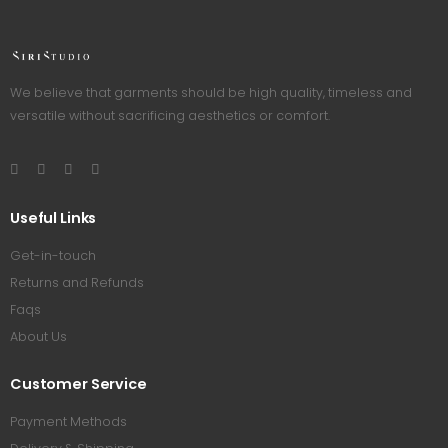
We believe that garments should be high quality, timeless and
versatile without sacrificing aesthetics or comfort.
Useful Links
Get-in-touch
Returns and Refunds
Faqs
About Us
Customer Service
Payment Methods