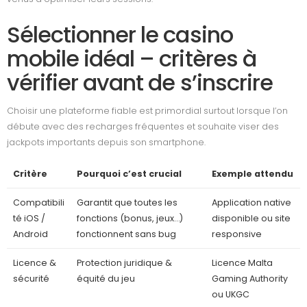
Sélectionner le casino
mobile idéal – critères à
vérifier avant de s’inscrire
Choisir une plateforme fiable est primordial surtout lorsque l’on
débute avec des recharges fréquentes et souhaite viser des
jackpots importants depuis son smartphone.
Critère
Pourquoi c’est crucial
Exemple attendu
Compatibili
Garantit que toutes les
Application native
té iOS /
fonctions (bonus, jeux…)
disponible ou site
Android
fonctionnent sans bug
responsive
Licence &
Protection juridique &
Licence Malta
sécurité
équité du jeu
Gaming Authority
ou UKGC