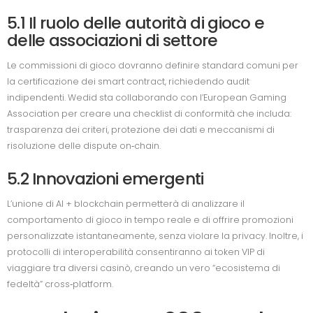
5.1 Il ruolo delle autorità di gioco e
delle associazioni di settore
Le commissioni di gioco dovranno definire standard comuni per
la certificazione dei smart contract, richiedendo audit
indipendenti. Wedid sta collaborando con l’European Gaming
Association per creare una checklist di conformità che includa:
trasparenza dei criteri, protezione dei dati e meccanismi di
risoluzione delle dispute on‑chain.
5.2 Innovazioni emergenti
L’unione di AI + blockchain permetterà di analizzare il
comportamento di gioco in tempo reale e di offrire promozioni
personalizzate istantaneamente, senza violare la privacy. Inoltre, i
protocolli di interoperabilità consentiranno ai token VIP di
viaggiare tra diversi casinò, creando un vero “ecosistema di
fedeltà” cross‑platform.