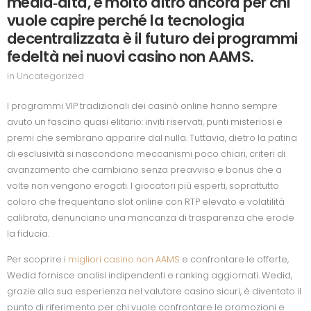
media‑alta, e molto altro ancora per chi
vuole capire perché la tecnologia
decentralizzata è il futuro dei programmi
fedeltà nei nuovi casino non AAMS.
in
Uncategorized
I programmi VIP tradizionali dei casinò online hanno sempre
avuto un fascino quasi elitario: inviti riservati, punti misteriosi e
premi che sembrano apparire dal nulla. Tuttavia, dietro la patina
di esclusività si nascondono meccanismi poco chiari, criteri di
avanzamento che cambiano senza preavviso e bonus che a
volte non vengono erogati. I giocatori più esperti, soprattutto
coloro che frequentano slot online con RTP elevato e volatilità
calibrata, denunciano una mancanza di trasparenza che erode
la fiducia.
Per scoprire i
migliori casino non AAMS
e confrontare le offerte,
Wedid fornisce analisi indipendenti e ranking aggiornati. Wedid,
grazie alla sua esperienza nel valutare casino sicuri, è diventato il
punto di riferimento per chi vuole confrontare le promozioni e