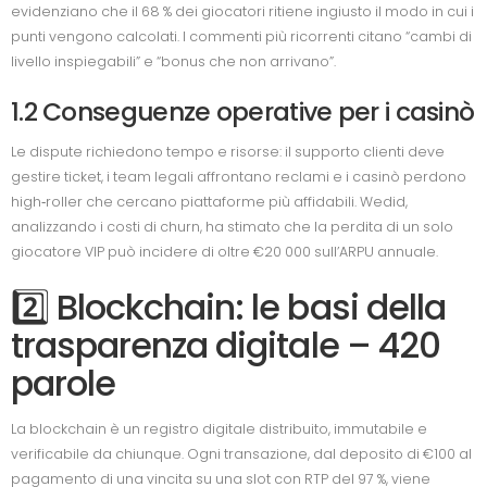
evidenziano che il 68 % dei giocatori ritiene ingiusto il modo in cui i
punti vengono calcolati. I commenti più ricorrenti citano “cambi di
livello inspiegabili” e “bonus che non arrivano”.
1.2 Conseguenze operative per i casinò
Le dispute richiedono tempo e risorse: il supporto clienti deve
gestire ticket, i team legali affrontano reclami e i casinò perdono
high‑roller che cercano piattaforme più affidabili. Wedid,
analizzando i costi di churn, ha stimato che la perdita di un solo
giocatore VIP può incidere di oltre €20 000 sull’ARPU annuale.
2️⃣ Blockchain: le basi della
trasparenza digitale – 420
parole
La blockchain è un registro digitale distribuito, immutabile e
verificabile da chiunque. Ogni transazione, dal deposito di €100 al
pagamento di una vincita su una slot con RTP del 97 %, viene