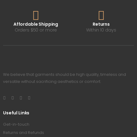
Affordable Shipping
Returns
Orders $50 or more
Within 10 days
We believe that garments should be high quality, timeless and
versatile without sacrificing aesthetics or comfort.
Useful Links
Get-in-touch
Returns and Refunds