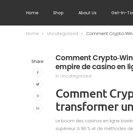
Home
Shop
About Us
Get-In-To
Home
Uncategorized
Comment Crypto‑Winner
Comment Crypto‑Winner
Share:
empire de casino en l
in
Uncategorized
Comment Crypto
transformer un
Le boom des casinos en ligne basés 
supérieur à 96 % et de méthodes de 