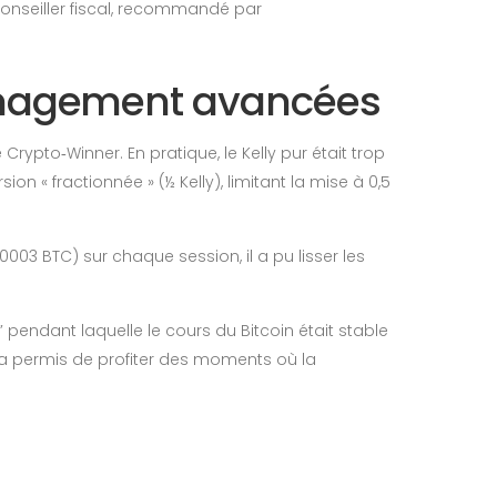
onseiller fiscal, recommandé par
management avancées
rypto‑Winner. En pratique, le Kelly pur était trop
on « fractionnée » (½ Kelly), limitant la mise à 0,5
0003 BTC) sur chaque session, il a pu lisser les
pendant laquelle le cours du Bitcoin était stable
ce a permis de profiter des moments où la