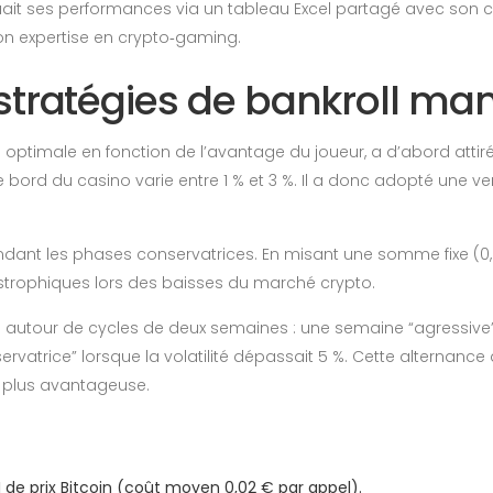
ait ses performances via un tableau Excel partagé avec son c
on expertise en crypto‑gaming.
 stratégies de bankroll 
 optimale en fonction de l’avantage du joueur, a d’abord attiré C
 bord du casino varie entre 1 % et 3 %. Il a donc adopté une versi
 pendant les phases conservatrices. En misant une somme fixe (0,
tastrophiques lors des baisses du marché crypto.
é autour de cycles de deux semaines : une semaine “agressive” 
servatrice” lorsque la volatilité dépassait 5 %. Cette alternan
a plus avantageuse.
 de prix Bitcoin (coût moyen 0,02 € par appel).