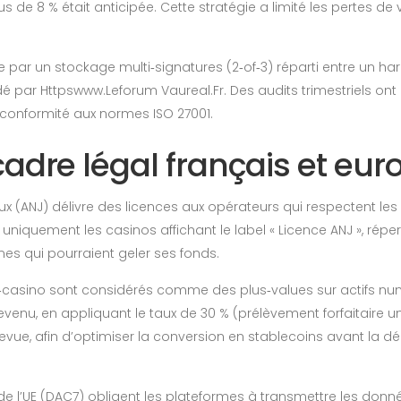
us de 8 % était anticipée. Cette stratégie a limité les pertes de
 par un stockage multi‑signatures (2‑of‑3) réparti entre un hard
par Httpswww.Leforum Vaureal.Fr. Des audits trimestriels o
 conformité aux normes ISO 27001.
cadre légal français et eu
eux (ANJ) délivre des licences aux opérateurs qui respectent le
uniquement les casinos affichant le label « Licence ANJ », réper
es qui pourraient geler ses fonds.
ypto‑casino sont considérés comme des plus‑values sur actifs 
venu, en appliquant le taux de 30 % (prélèvement forfaitaire uni
, afin d’optimiser la conversion en stablecoins avant la déclar
 de l’UE (DAC7) obligent les plateformes à transmettre les donné