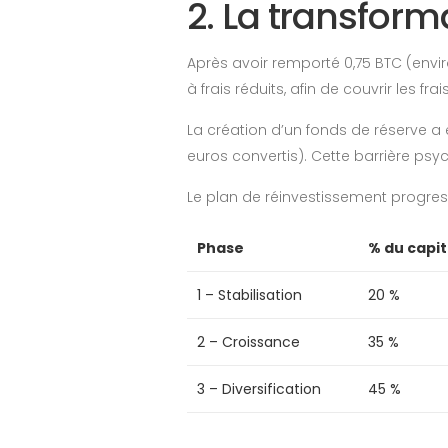
2. La transform
Après avoir remporté 0,75 BTC (envi
à frais réduits, afin de couvrir les f
La création d’un fonds de réserve a 
euros convertis). Cette barrière ps
Le plan de réinvestissement progressi
Phase
% du capit
1 – Stabilisation
20 %
2 – Croissance
35 %
3 – Diversification
45 %