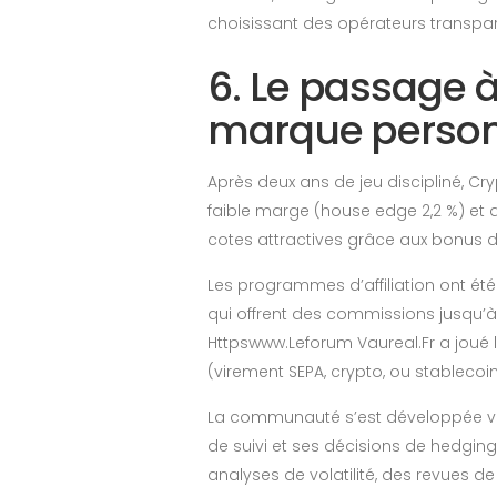
choisissant des opérateurs transpar
6. Le passage à 
marque person
Après deux ans de jeu discipliné, Cry
faible marge (house edge 2,2 %) et d
cotes attractives grâce aux bonus 
Les programmes d’affiliation ont ét
qui offrent des commissions jusqu’à 
Httpswww.Leforum Vaureal.Fr a joué l
(virement SEPA, crypto, ou stablecoin
La communauté s’est développée via 
de suivi et ses décisions de hedgin
analyses de volatilité, des revues d