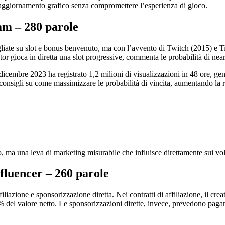
aggiornamento grafico senza compromettere l’esperienza di gioco.
eam – 280 parole
liate su slot e bonus benvenuto, ma con l’avvento di Twitch (2015) e Ti
r gioca in diretta una slot progressive, commenta le probabilità di near‑mi
cembre 2023 ha registrato 1,2 milioni di visualizzazioni in 48 ore, ge
onsigli su come massimizzare le probabilità di vincita, aumentando la re
o, ma una leva di marketing misurabile che influisce direttamente sui vo
nfluencer – 260 parole
iazione e sponsorizzazione diretta. Nei contratti di affiliazione, il cre
 % del valore netto. Le sponsorizzazioni dirette, invece, prevedono pagam