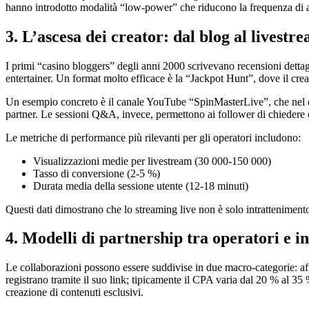
hanno introdotto modalità “low‑power” che riducono la frequenza di 
3. L’ascesa dei creator: dal blog al livestr
I primi “casino bloggers” degli anni 2000 scrivevano recensioni dettag
entertainer. Un format molto efficace è la “Jackpot Hunt”, dove il creato
Un esempio concreto è il canale YouTube “SpinMasterLive”, che nel di
partner. Le sessioni Q&A, invece, permettono ai follower di chiedere c
Le metriche di performance più rilevanti per gli operatori includono:
Visualizzazioni medie per livestream (30 000‑150 000)
Tasso di conversione (2‑5 %)
Durata media della sessione utente (12‑18 minuti)
Questi dati dimostrano che lo streaming live non è solo intratteniment
4. Modelli di partnership tra operatori e i
Le collaborazioni possono essere suddivise in due macro‑categorie: affil
registrano tramite il suo link; tipicamente il CPA varia dal 20 % al 35
creazione di contenuti esclusivi.