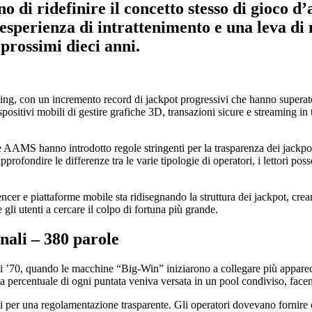
 di ridefinire il concetto stesso di gioco 
’esperienza di intrattenimento e una leva di
prossimi dieci anni.
ing, con un incremento record di jackpot progressivi che hanno superato 
ositivi mobili di gestire grafiche 3D, transazioni sicure e streaming in
e AAMS hanno introdotto regole stringenti per la trasparenza dei jackp
approfondire le differenze tra le varie tipologie di operatori, i lettori p
fluencer e piattaforme mobile sta ridisegnando la struttura dei jackpot, c
li utenti a cercare il colpo di fortuna più grande.
onali – 380 parole
 anni ’70, quando le macchine “Big‑Win” iniziarono a collegare più app
a percentuale di ogni puntata veniva versata in un pool condiviso, facendo
i per una regolamentazione trasparente. Gli operatori dovevano fornire c