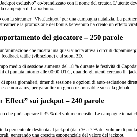
Jackpot esclusivo” co‑brandizzato con il nome del creator. L’utente dev
te la campagna di Capodanno.
con la streamer “VivaJackpot” per una campagna natalizia. La partnersh
 streamer e la promozione del bonus benvenuto ha creato un effetto virale
omportamento del giocatore – 250 parole
un’animazione che mostra una quasi vincita attiva i circuiti dopaminergic
 feedback tattile (vibrazione) e ai suoni 3D.
tempo medio di sessione aumenta del 18 % durante le festività di Capodan
hi di puntata intorno alle 00:00 UTC, quando gli utenti cercano il “jac
 di spesa giornalieri, timer di sessione e opzioni di auto‑esclusione dir
esse non aams, per garantire un gioco responsabile su scala globale.
ar Effect” sui jackpot – 240 parole
affico che può superare il 35 % del volume mensile. Le campagne tematic
e la percentuale destinata al jackpot (da 5 % a 7 % del volume di punt
porali, generando una crescita esponenziale del valore del jackpot.