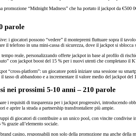
na promozione “Midnight Madness” che ha portato il jackpot da €500 000
0 parole
ve: i giocatori possono “vedere” il montepremi fluttuare sopra il tavolo 
e il telefono in una mini‑cassa di sicurezza, dove il jackpot si sblocca s
n tempo reale, personalizzando offerte jackpot in base al profilo di risc
uto” con jackpot boost del 15 % per i nuovi utenti che completano il 
ot “cross‑platform”: un giocatore potrà iniziare una sessione su smart
re il tasso di abbandono e a incrementare il valore medio del jackpot del 
rsi nei prossimi 5‑10 anni – 210 parole
 i requisiti di trasparenza per i jackpot progressivi, introducendo obblig
 e aprire la strada a partnership transfrontaliere più ampie.
uppi di giocatori di contribuire a un unico pool, con vincite condivise i
 % grazie all’elemento sociale.
el brand casino, responsabili non solo della promozione ma anche della m