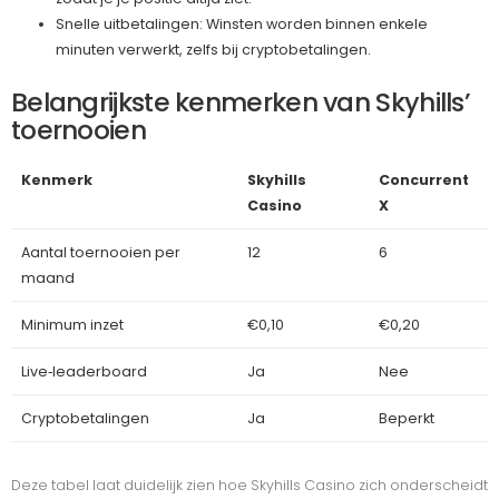
Snelle uitbetalingen: Winsten worden binnen enkele
minuten verwerkt, zelfs bij cryptobetalingen.
Belangrijkste kenmerken van Skyhills’
toernooien
Kenmerk
Skyhills
Concurrent
Casino
X
Aantal toernooien per
12
6
maand
Minimum inzet
€0,10
€0,20
Live‑leaderboard
Ja
Nee
Cryptobetalingen
Ja
Beperkt
Deze tabel laat duidelijk zien hoe Skyhills Casino zich onderscheidt