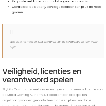
Zet push‑meldingen aan zodat je geen ronde mist.
Controleer de batterij; een lege telefoon kan je uit de race
gooien.
Wat als je nu meteen kunt profiteren van de kerstbonus en toch veilig
blijft?
Veiligheid, licenties en
verantwoord spelen
Skyhills Casino opereert onder een gerenommeerde licentie van
de Malta Gaming Authority. Dit betekent dat alle spellen
regelmatig worden gecontroleerd op eerlijkheid en dat je
persoonsgegevens veilig worden bewaard. Bovendien biedt het