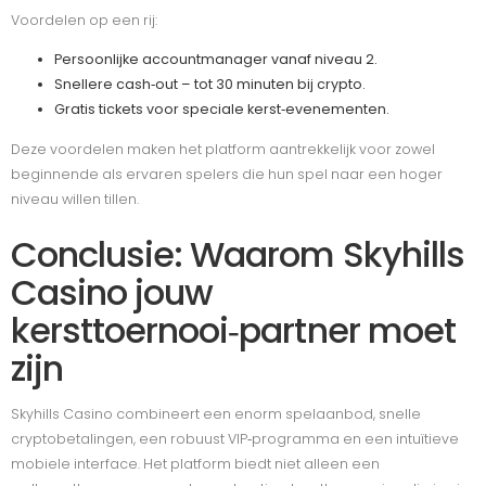
Voordelen op een rij:
Persoonlijke accountmanager vanaf niveau 2.
Snellere cash‑out – tot 30 minuten bij crypto.
Gratis tickets voor speciale kerst‑evenementen.
Deze voordelen maken het platform aantrekkelijk voor zowel
beginnende als ervaren spelers die hun spel naar een hoger
niveau willen tillen.
Conclusie: Waarom Skyhills
Casino jouw
kersttoernooi‑partner moet
zijn
Skyhills Casino combineert een enorm spelaanbod, snelle
cryptobetalingen, een robuust VIP‑programma en een intuïtieve
mobiele interface. Het platform biedt niet alleen een