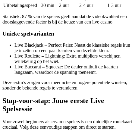
Uitbetalingsspeed
30 min – 2 uur
2‑4 uur
1‑3 uur
Statistiek: 87 % van de spelers geeft aan dat de videokwaliteit een
doorslaggevende factor is bij de keuze van een live casino.
Unieke spelvarianten
Live Blackjack – Perfect Pairs: Naast de klassieke regels kun
je inzetten op een paar kaarten van dezelfde kleur.
Live Roulette – Lightning: Extra multipliers verschijnen
willekeurig op het wiel.
Live Baccarat – Squeeze: De dealer onthult de kaarten
langzaam, waardoor de spanning toeneemt.
Deze extra’s zorgen voor meer actie en hogere potentiële winsten,
zonder de bekende regels te veranderen.
Stap‑voor‑stap: Jouw eerste Live
Spelsessie
Voor zowel beginners als ervaren spelers is een duidelijke routekaart
cruciaal. Volg deze eenvoudige stappen om direct te starten.