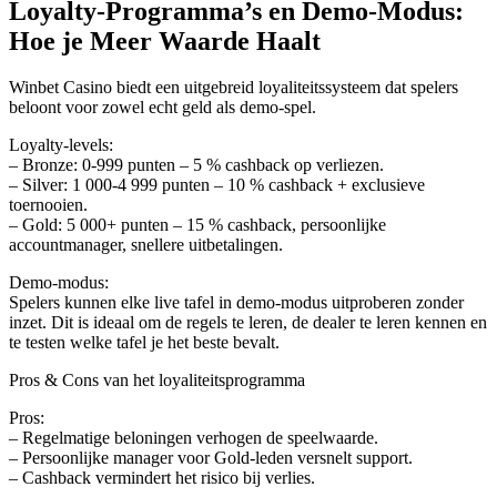
Loyalty‑Programma’s en Demo‑Modus:
Hoe je Meer Waarde Haalt
Winbet Casino biedt een uitgebreid loyaliteitssysteem dat spelers
beloont voor zowel echt geld als demo‑spel.
Loyalty‑levels:
– Bronze: 0‑999 punten – 5 % cashback op verliezen.
– Silver: 1 000‑4 999 punten – 10 % cashback + exclusieve
toernooien.
– Gold: 5 000+ punten – 15 % cashback, persoonlijke
accountmanager, snellere uitbetalingen.
Demo‑modus:
Spelers kunnen elke live tafel in demo‑modus uitproberen zonder
inzet. Dit is ideaal om de regels te leren, de dealer te leren kennen en
te testen welke tafel je het beste bevalt.
Pros & Cons van het loyaliteitsprogramma
Pros:
– Regelmatige beloningen verhogen de speelwaarde.
– Persoonlijke manager voor Gold‑leden versnelt support.
– Cashback vermindert het risico bij verlies.