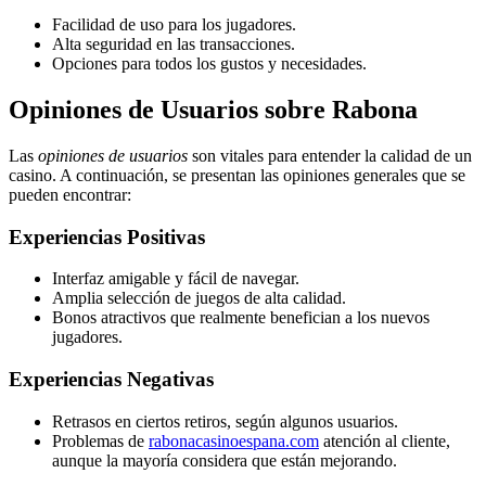
Facilidad de uso para los jugadores.
Alta seguridad en las transacciones.
Opciones para todos los gustos y necesidades.
Opiniones de Usuarios sobre Rabona
Las
opiniones de usuarios
son vitales para entender la calidad de un
casino. A continuación, se presentan las opiniones generales que se
pueden encontrar:
Experiencias Positivas
Interfaz amigable y fácil de navegar.
Amplia selección de juegos de alta calidad.
Bonos atractivos que realmente benefician a los nuevos
jugadores.
Experiencias Negativas
Retrasos en ciertos retiros, según algunos usuarios.
Problemas de
rabonacasinoespana.com
atención al cliente,
aunque la mayoría considera que están mejorando.