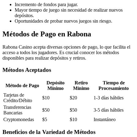
Incremento de fondos para jugar.
Mayor tiempo de juego sin necesidad de realizar nuevos
depósitos.
Oportunidades de probar nuevos juegos sin riesgo.
Métodos de Pago en Rabona
Rabona Casino acepta diversas opciones de pago, lo que facilita el
acceso a todos los jugadores. Es crucial conocer los métodos
disponibles para realizar depósitos y retiros.
Métodos Aceptados
Depósito
Retiro
Tiempo de
Método de Pago
Mínimo
Mínimo
Procesamiento
Tarjetas de
$10
$20
1-3 días hábiles
Crédito/Débito
Transferencias
$50
$50
3-5 días hábiles
Bancarias
Cryptomonedas
$5
$10
Instantáneo
Beneficios de la Variedad de Métodos