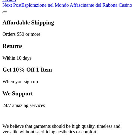
Next Post
Esplorazione nel Mondo Affascinante del Rabona Casino
Affordable Shipping
Orders $50 or more
Returns
Within 10 days
Get 10% Off 1 Item
When you sign up
We Support
24/7 amazing services
We believe that garments should be high quality, timeless and
versatile without sacrificing aesthetics or comfort.