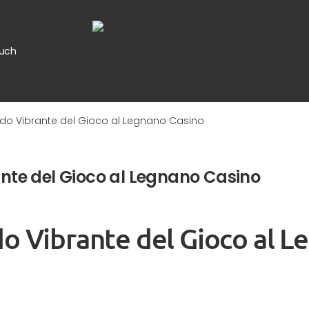
uch
ndo Vibrante del Gioco al Legnano Casino
ante del Gioco al Legnano Casino
do Vibrante del Gioco al L