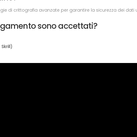
gie di crittografia avanzate per garantire la sicurezza dei dati u
pagamento sono accettati?
Skrill)