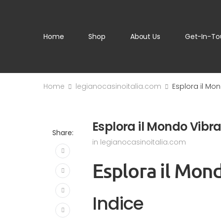
Home
Shop
About Us
Get-In-To
Home
legianocasinoitalia.com
Esplora il Mo
Esplora il Mondo Vibr
Share:
in
legianocasinoitalia.com
Esplora il Mon
Indice