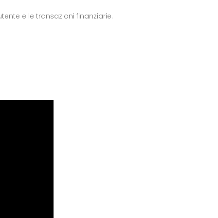
tente e le transazioni finanziarie.