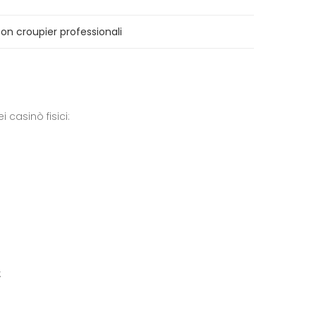
on croupier professionali
 casinò fisici:
: