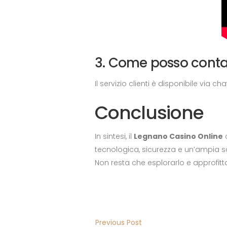
3. Come posso contatt
Il servizio clienti è disponibile via
Conclusione
In sintesi, il
Legnano Casino Online
o
tecnologica, sicurezza e un’ampia s
Non resta che esplorarlo e approfittar
Previous Post