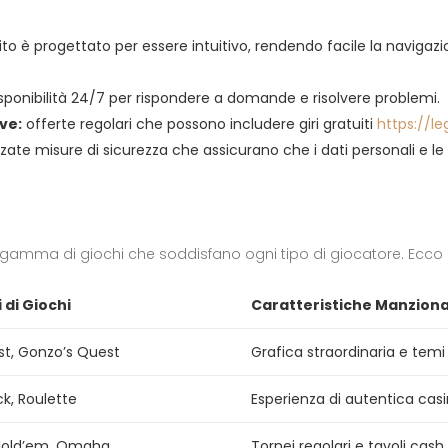
sito è progettato per essere intuitivo, rendendo facile la navigazi
sponibilità 24/7 per rispondere a domande e risolvere problemi.
ve:
offerte regolari che possono includere giri gratuiti
https://le
ate misure di sicurezza che assicurano che i dati personali e le t
 gamma di giochi che soddisfano ogni tipo di giocatore. Ecco 
 di Giochi
Caratteristiche Manziona
st, Gonzo’s Quest
Grafica straordinaria e tem
ck, Roulette
Esperienza di autentica cas
Hold’em, Omaha
Tornei regolari e tavoli cash