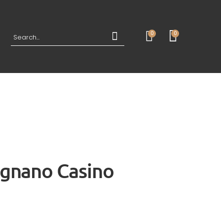
0
0
egnano Casino