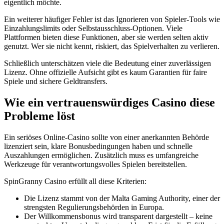
eigentlich möchte.
Ein weiterer häufiger Fehler ist das Ignorieren von Spieler‑Tools wie
Einzahlungslimits oder Selbstausschluss‑Optionen. Viele
Plattformen bieten diese Funktionen, aber sie werden selten aktiv
genutzt. Wer sie nicht kennt, riskiert, das Spielverhalten zu verlieren.
Schließlich unterschätzen viele die Bedeutung einer zuverlässigen
Lizenz. Ohne offizielle Aufsicht gibt es kaum Garantien für faire
Spiele und sichere Geldtransfers.
Wie ein vertrauenswürdiges Casino diese
Probleme löst
Ein seriöses Online‑Casino sollte von einer anerkannten Behörde
lizenziert sein, klare Bonusbedingungen haben und schnelle
Auszahlungen ermöglichen. Zusätzlich muss es umfangreiche
Werkzeuge für verantwortungsvolles Spielen bereitstellen.
SpinGranny Casino erfüllt all diese Kriterien:
Die Lizenz stammt von der Malta Gaming Authority, einer der
strengsten Regulierungsbehörden in Europa.
Der Willkommensbonus wird transparent dargestellt – keine