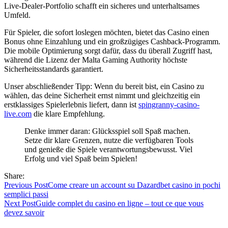
Live‑Dealer‑Portfolio schafft ein sicheres und unterhaltsames
Umfeld.
Für Spieler, die sofort loslegen möchten, bietet das Casino einen
Bonus ohne Einzahlung und ein großzügiges Cashback‑Programm.
Die mobile Optimierung sorgt dafür, dass du überall Zugriff hast,
während die Lizenz der Malta Gaming Authority höchste
Sicherheitsstandards garantiert.
Unser abschließender Tipp: Wenn du bereit bist, ein Casino zu
wählen, das deine Sicherheit ernst nimmt und gleichzeitig ein
erstklassiges Spielerlebnis liefert, dann ist
spingranny-casino-
live.com
die klare Empfehlung.
Denke immer daran: Glücksspiel soll Spaß machen.
Setze dir klare Grenzen, nutze die verfügbaren Tools
und genieße die Spiele verantwortungsbewusst. Viel
Erfolg und viel Spaß beim Spielen!
Share:
Previous Post
Come creare un account su Dazardbet casino in pochi
semplici passi
Next Post
Guide complet du casino en ligne – tout ce que vous
devez savoir