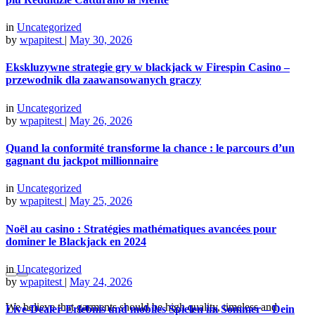
in
Uncategorized
by
wpapitest
|
May 30, 2026
Ekskluzywne strategie gry w blackjack w Firespin Casino –
przewodnik dla zaawansowanych graczy
in
Uncategorized
by
wpapitest
|
May 26, 2026
Quand la conformité transforme la chance : le parcours d’un
gagnant du jackpot millionnaire
in
Uncategorized
by
wpapitest
|
May 25, 2026
Noël au casino : Stratégies mathématiques avancées pour
dominer le Blackjack en 2024
in
Uncategorized
by
wpapitest
|
May 24, 2026
We believe that garments should be high quality, timeless and
Live‑Dealer‑Erlebnis und mobiles Spielen im Sommer – Dein