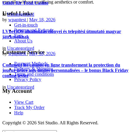
versatile without sacrificing aesthetics or comfort.
Guide für Total Casino
Useful Links
in
Uncategorized
by
wpapitest
|
May 18, 2026
Get-in-touch
Returns and Refunds
LVbet iOS alkalmazás előnyei és telepítési útmutató magyar
Faqs
játékosoknak
About Us
in
Uncategorized
Customer Service
by
wpapitest
|
May 18, 2026
Payment Methods
Comment les casinos en ligne transforment la protection du
Delivery & Shipping
joueur grâce aux limites personnalisées – le bonus Black Friday
Terms and conditions
comme levier
Privacy Policy
in
Uncategorized
My Account
View Cart
Track My Order
Help
Copyright © 2026 Siri Studio. All Rights Reserved.