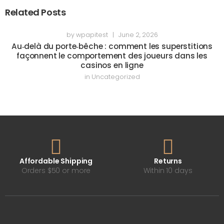
Related Posts
by
wpapitest
|
June 2, 2026
Au‑delà du porte‑bêche : comment les superstitions
façonnent le comportement des joueurs dans les
casinos en ligne
in
Uncategorized
Affordable Shipping
Returns
Orders $50 or more
Within 10 days