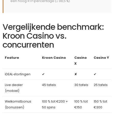
een hoog RTP‑percentage (≥ 98,5 %).
Vergelijkende benchmark:
Kroon Casino vs.
concurrenten
Feature
Kroon Casino
Casino
Casino Y
X
iDEAL‑stortingen
✔︎
✘
✔︎
Live dealer
45 tafels
30 tafels
25 tafels
(mobiel)
Welkomstbonus
100 % tot €200 +
100 % tot
150 % tot
(bonussen)
50 spins
€150
€300