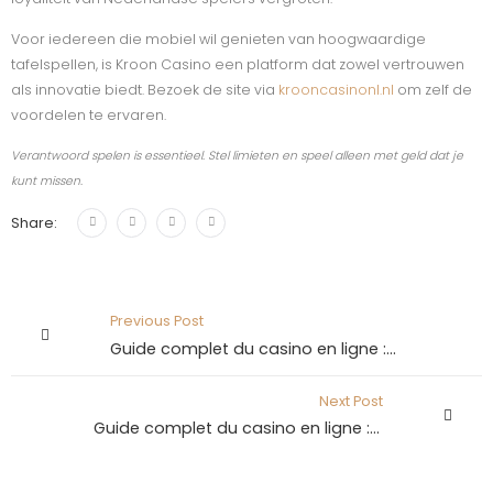
Voor iedereen die mobiel wil genieten van hoogwaardige
tafelspellen, is Kroon Casino een platform dat zowel vertrouwen
als innovatie biedt. Bezoek de site via
krooncasinonl.nl
om zelf de
voordelen te ervaren.
Verantwoord spelen is essentieel. Stel limieten en speel alleen met geld dat je
kunt missen.
Share:
Previous Post
Guide complet du casino en ligne : tout ce que vous devez savoir pour jouer en toute sécurité et maximiser vos gains
Next Post
Guide complet du casino en ligne : tout ce qu’il faut savoir avant de jouer