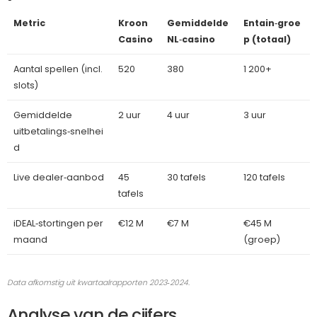
Metric
Kroon
Gemiddelde
Entain‑groe
Casino
NL‑casino
p (totaal)
Aantal spellen (incl.
520
380
1 200+
slots)
Gemiddelde
2 uur
4 uur
3 uur
uitbetalings‑snelhei
d
Live dealer‑aanbod
45
30 tafels
120 tafels
tafels
iDEAL‑stortingen per
€12 M
€7 M
€45 M
maand
(groep)
Data afkomstig uit kwartaalrapporten 2023‑2024.
Analyse van de cijfers