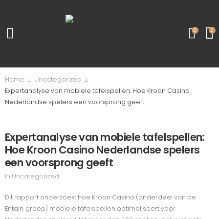
0
0
Home
Uncategorized
Expertanalyse van mobiele tafelspellen: Hoe Kroon Casino
Nederlandse spelers een voorsprong geeft
Expertanalyse van mobiele tafelspellen:
Hoe Kroon Casino Nederlandse spelers
een voorsprong geeft
in
Uncategorized
Dit rapport onderzoekt hoe Kroon Casino (onderdeel van de
Entain‑groep) mobiele tafelspellen optimaliseert voor