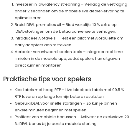
Investeer in low‑latency streaming – Verlaag de vertraging
onder 2 seconden om de mobiele live dealer‑ervaring te
optimaliseren.
Breid iDEAL‑promoties uit – Bied wekelijks 10 % extra op
iDEAL‑stortingen om de betaalconversie te verhogen.
Introduceer AR‑tavels – Test een pilot met AR‑roulette om
early adopters aan te trekken.
Verbeter verantwoord spelen tools – Integreer real‑time
limieten in de mobiele app, zodat spelers hun uitgaven
direct kunnen monitoren.
Praktische tips voor spelers
Kies tafels met hoog RTP – Live blackjack tafels met 99,5 %
RTP leveren op lange termijn betere resultaten.
Gebruik iDEAL voor snelle stortingen – Zo kun je binnen
enkele minuten beginnen met spelen.
Profiteer van mobiele bonussen – Activeer de exclusieve 20
% iDEAL‑bonus bij je eerste mobiele storting.