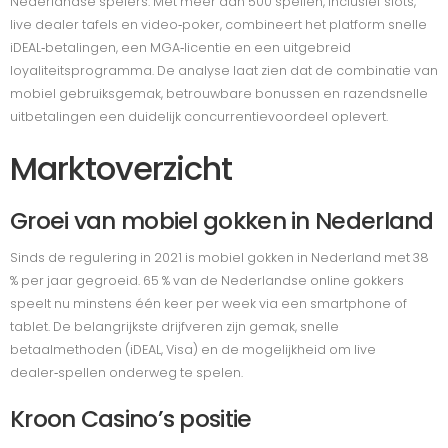
Nederlandse spelers. Met meer dan 500 spellen, inclusief slots,
live dealer tafels en video‑poker, combineert het platform snelle
iDEAL‑betalingen, een MGA‑licentie en een uitgebreid
loyaliteitsprogramma. De analyse laat zien dat de combinatie van
mobiel gebruiksgemak, betrouwbare bonussen en razendsnelle
uitbetalingen een duidelijk concurrentievoordeel oplevert.
Marktoverzicht
Groei van mobiel gokken in Nederland
Sinds de regulering in 2021 is mobiel gokken in Nederland met 38
% per jaar gegroeid. 65 % van de Nederlandse online gokkers
speelt nu minstens één keer per week via een smartphone of
tablet. De belangrijkste drijfveren zijn gemak, snelle
betaalmethoden (iDEAL, Visa) en de mogelijkheid om live
dealer‑spellen onderweg te spelen.
Kroon Casino’s positie