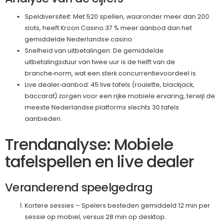
Speldiversiteit: Met 520 spellen, waaronder meer dan 200
slots, heeft Kroon Casino 37 % meer aanbod dan het
gemiddelde Nederlandse casino.
Snelheid van uitbetalingen: De gemiddelde
uitbetalingsduur van twee uur is de helft van de
branche‑norm, wat een sterk concurrentievoordeel is.
Live dealer‑aanbod: 45 live tafels (roulette, blackjack,
baccarat) zorgen voor een rijke mobiele ervaring, terwijl de
meeste Nederlandse platforms slechts 30 tafels
aanbieden.
Trendanalyse: Mobiele
tafelspellen en live dealer
Veranderend speelgedrag
Kortere sessies – Spelers besteden gemiddeld 12 min per
sessie op mobiel, versus 28 min op desktop.