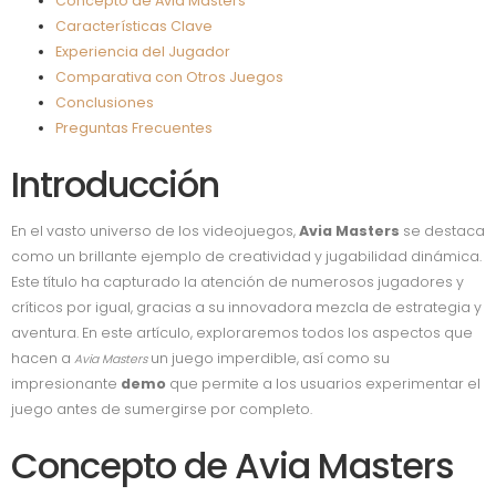
Concepto de Avia Masters
Características Clave
Experiencia del Jugador
Comparativa con Otros Juegos
Conclusiones
Preguntas Frecuentes
Introducción
En el vasto universo de los videojuegos,
Avia Masters
se destaca
como un brillante ejemplo de creatividad y jugabilidad dinámica.
Este título ha capturado la atención de numerosos jugadores y
críticos por igual, gracias a su innovadora mezcla de estrategia y
aventura. En este artículo, exploraremos todos los aspectos que
hacen a
un juego imperdible, así como su
Avia Masters
impresionante
demo
que permite a los usuarios experimentar el
juego antes de sumergirse por completo.
Concepto de Avia Masters