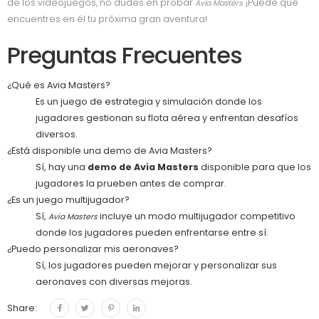
de los videojuegos, no dudes en probar
. ¡Puede que
Avia Masters
encuentres en él tu próxima gran aventura!
Preguntas Frecuentes
¿Qué es Avia Masters?
Es un juego de estrategia y simulación donde los
jugadores gestionan su flota aérea y enfrentan desafíos
diversos.
¿Está disponible una demo de Avia Masters?
Sí, hay una
demo de Avia Masters
disponible para que los
jugadores la prueben antes de comprar.
¿Es un juego multijugador?
Sí,
incluye un modo multijugador competitivo
Avia Masters
donde los jugadores pueden enfrentarse entre sí.
¿Puedo personalizar mis aeronaves?
Sí, los jugadores pueden mejorar y personalizar sus
aeronaves con diversas mejoras.
Share: