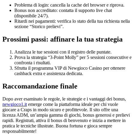
Problema di login: cancella la cache del browser e riprova.
Bonus non accreditato: contatta il supporto live chat
(disponibile 24/7).
Ritardi nei pagamenti: verifica lo stato della tua richiesta nella
sezione “Storico prelievi”.
Prossimi passi: affinare la tua strategia
Analizza le tue sessioni con il registro delle puntate.
Prova la strategia “3‑Point Molly” per 5 sessioni consecutive e
confronta i risultati.
Sfrutta il programma VIP di Newgioco Casino per ottenere
cashback extra e assistenza dedicata.
Raccomandazione finale
Dopo aver esaminato le regole, le strategie e i vantaggi dei bonus,
newgioco1.it
emerge come la piattaforma ideale per chi vuole
giocare a Craps in modo sicuro e profittevole. Il sito offre una
licenza ADM, un’ampia gamma di giochi, bonus generosi e prelievi
rapidi. Registrati, attiva il bonus di benvenuto e inizia a mettere in
pratica le tecniche illustrate. Buona fortuna e gioca sempre
responsabilmente!