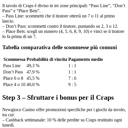
Il tavolo di Craps è diviso in tre zone principali: “Pass Line”, “Don’t
Pass” e “Place Bets”.
– Pass Line: scommetti che il tiratore otterrà un 7 o 11 al primo
lancio.
– Don’t Pass: scommetti contro il tiratore, puntando su 2, 3 o 12.
– Place Bets: scegli un numero (4, 5, 6, 8, 9, 10) e vinci se il tiratore
lo fa prima di un 7.
Tabella comparativa delle scommesse più comuni
Scommessa
Probabilità di vincita
Pagamento medio
Pass Line
49,3 %
1 : 1
Don’t Pass
47,9 %
1 : 1
Place 6 o 8
45,5 %
7 : 6
Place 4 o 10
40,0 %
9 : 5
Step 3 – Sfruttare i bonus per il Craps
Newgioco Casino offre promozioni specifiche per i giochi da tavolo,
tra cui:
– Cashback settimanale: 10 % delle perdite su Craps restituito ogni
lunedì.