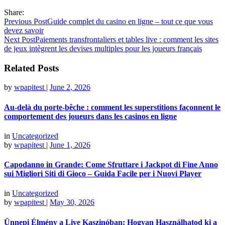
Share:
Previous Post
Guide complet du casino en ligne – tout ce que vous
devez savoir
Next Post
Paiements transfrontaliers et tables live : comment les sites
de jeux intègrent les devises multiples pour les joueurs français
Related Posts
by
wpapitest
|
June 2, 2026
Au‑delà du porte‑bêche : comment les superstitions façonnent le
comportement des joueurs dans les casinos en ligne
in
Uncategorized
by
wpapitest
|
June 1, 2026
Capodanno in Grande: Come Sfruttare i Jackpot di Fine Anno
sui Migliori Siti di Gioco – Guida Facile per i Nuovi Player
in
Uncategorized
by
wpapitest
|
May 30, 2026
Ünnepi Élmény a Live Kaszinóban: Hogyan Használhatod ki a