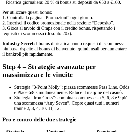
– Ricarica giornaliera: 20 % di bonus su depositi da €50 a €100.
Per utilizzare questi bonus:
1. Controlla la pagina “Promozioni” ogni giorno.
2. Inserisci il codice promozionale nella sezione “Deposito”.
3. Gioca al tavolo di Craps con il credito bonus, rispettando i
requisiti di scommessa (di solito 20x).
Industry Secret:
I bonus di ricarica hanno requisiti di scommessa
più bassi rispetto al bonus di benvenuto, quindi usali per aumentare
il bankroll più rapidamente.
Step 4 – Strategie avanzate per
massimizzare le vincite
Strategia “3‑Point Molly”: piazza scommesse Pass Line, Odds
e Place 6/8 simultaneamente. Riduce il margine del casinò.
Strategia “Iron Cross”: combina scommesse su 5, 6, 8 e 9 più
una scommessa “Any Seven”. Copre quasi tutti i numeri
tranne 2, 3, 4, 10, 11, 12.
Pro e contro delle due strategie
Strategia
Vantaggi
Svantaggi