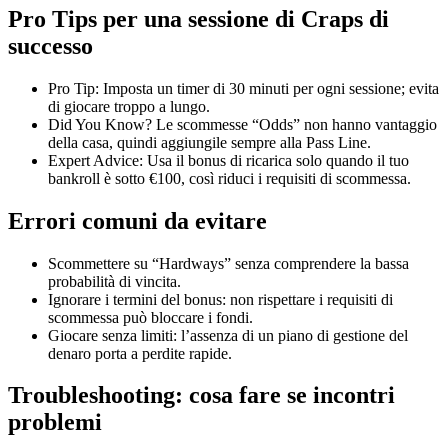
Pro Tips per una sessione di Craps di
successo
Pro Tip: Imposta un timer di 30 minuti per ogni sessione; evita
di giocare troppo a lungo.
Did You Know? Le scommesse “Odds” non hanno vantaggio
della casa, quindi aggiungile sempre alla Pass Line.
Expert Advice: Usa il bonus di ricarica solo quando il tuo
bankroll è sotto €100, così riduci i requisiti di scommessa.
Errori comuni da evitare
Scommettere su “Hardways” senza comprendere la bassa
probabilità di vincita.
Ignorare i termini del bonus: non rispettare i requisiti di
scommessa può bloccare i fondi.
Giocare senza limiti: l’assenza di un piano di gestione del
denaro porta a perdite rapide.
Troubleshooting: cosa fare se incontri
problemi