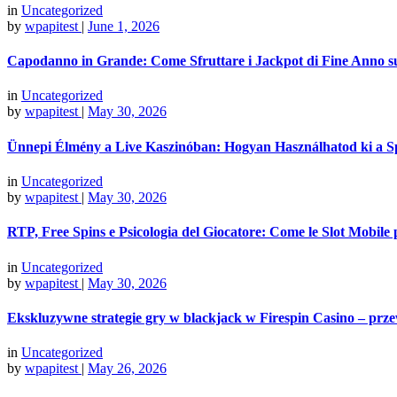
in
Uncategorized
by
wpapitest
|
June 1, 2026
Capodanno in Grande: Come Sfruttare i Jackpot di Fine Anno sui 
in
Uncategorized
by
wpapitest
|
May 30, 2026
Ünnepi Élmény a Live Kaszinóban: Hogyan Használhatod ki a Sp
in
Uncategorized
by
wpapitest
|
May 30, 2026
RTP, Free Spins e Psicologia del Giocatore: Come le Slot Mobile
in
Uncategorized
by
wpapitest
|
May 30, 2026
Ekskluzywne strategie gry w blackjack w Firespin Casino – pr
in
Uncategorized
by
wpapitest
|
May 26, 2026