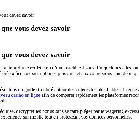
vous devez savoir
 que vous devez savoir
 que vous devez savoir
nt autour d’une roulette ou d’une machine à sous. En quelques clics, on 
célérée grâce aux smartphones puissants et aux connexions haut débit qu
sentons un guide structuré autour des critères les plus fiables : licences
veau casino en ligne
afin de comparer rapidement les plateformes reco
ois.
urisé, décrypter les bonus sans se faire piéger par le wagering excessif, 
 l’expérience sur mobile tout en protégeant vos données personnelles.