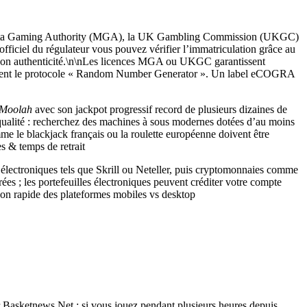
nt la Malta Gaming Authority (MGA), la UK Gambling Commission (UKGC)
officiel du régulateur vous pouvez vérifier l’immatriculation grâce au
er son authenticité.\n\nLes licences MGA ou UKGC garantissent
ctement le protocole « Random Number Generator ». Un label eCOGRA
Moolah
avec son jackpot progressif record de plusieurs dizaines de
 qualité : recherchez des machines à sous modernes dotées d’au moins
me le blackjack français ou la roulette européenne doivent être
s & temps de retrait
s électroniques tels que Skrill ou Neteller, puis cryptomonnaies comme
rées ; les portefeuilles électroniques peuvent créditer votre compte
on rapide des plateformes mobiles vs desktop
ar Basketnews.Net ; si vous jouez pendant plusieurs heures depuis