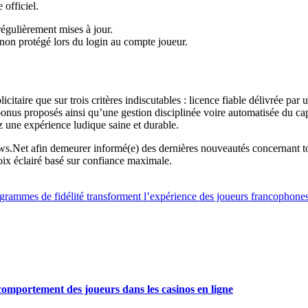
 officiel.
égulièrement mises à jour.
non protégé lors du login au compte joueur.
licitaire que sur trois critères indiscutables : licence fiable délivré
 bonus proposés ainsi qu’une gestion disciplinée voire automatisée du c
une expérience ludique saine et durable.​
ws.Net afin demeurer informé(e) des dernières nouveautés concernant 
ix éclairé basé sur confiance maximale.​
grammes de fidélité transforment l’expérience des joueurs francophone
comportement des joueurs dans les casinos en ligne