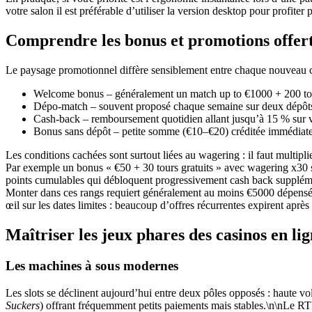
votre salon il est préférable d’utiliser la version desktop pour profite
Comprendre les bonus et promotions offer
Le paysage promotionnel diffère sensiblement entre chaque nouveau cas
Welcome bonus – généralement un match up to €1000 + 200 tou
Dépo‑match – souvent proposé chaque semaine sur deux dépôts 
Cash‑back – remboursement quotidien allant jusqu’à 15 % sur v
Bonus sans dépôt – petite somme (€10–€20) créditée immédiateme
Les conditions cachées sont surtout liées au wagering : il faut multipli
Par exemple un bonus « €50 + 30 tours gratuits » avec wagering x30 s
points cumulables qui débloquent progressivement cash back supplément
Monter dans ces rangs requiert généralement au moins €5000 dépensés
œil sur les dates limites : beaucoup d’offres récurrentes expirent après
Maîtriser les jeux phares des casinos en li
Les machines à sous modernes
Les slots se déclinent aujourd’hui entre deux pôles opposés : haute vola
Suckers
) offrant fréquemment petits paiements mais stables.\n\nLe RT