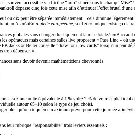
peur – souvent accessible via l’icône “Info” située sous le champ “Mise”
roll dépasse cinq fois cette mise afin d’atténuer l’effet brutal d’une 
 neuf ou dix peut être séparée immédiatement – cela diminue légèrement
trant un As.\n\nEn
roulette européenne
, seul zéro unique existe ; cela
hances globales sans changer drastiquement la mise totale.\n\nBaccarat 
 les opérateurs mais certaines salles live proposent « Pass Line » où u
PK Jacks or Better conseille “draw four low cards” lorsqu’un pair déjà
ns trop dépenser. »
rmances sans devoir devenir mathématiciens chevronnés.
t
choisissez une unité équivalente à 1 % voire 2 % de votre capital total d
iduelle autour €5–10 selon le type de jeu choisi.
ngager plus qu’un cinquième maximum prévu pour cette journée afin évite
s leur rubrique “responsabilité” trois leviers essentiels :