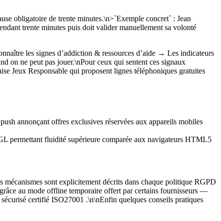
use obligatoire de trente minutes.\n>`Exemple concret` : Jean
endant trente minutes puis doit valider manuellement sa volonté
nnaître les signes d’addiction & ressources d’aide → Les indicateurs
and on ne peut pas jouer.\nPour ceux qui sentent ces signaux
se Jeux Responsable qui proposent lignes téléphoniques gratuites
 push annonçant offres exclusives réservées aux appareils mobiles
ebGL permettant fluidité supérieure comparée aux navigateurs HTML5
Ces mécanismes sont explicitement décrits dans chaque politique RGPD
râce au mode offline temporaire offert par certains fournisseurs —
 sécurisé certifié ISO27001 .\n\nEnfin quelques conseils pratiques