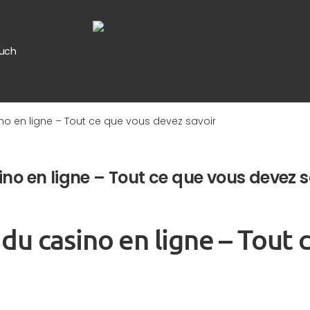
uch
o en ligne – Tout ce que vous devez savoir
no en ligne – Tout ce que vous devez s
du casino en ligne – Tout 