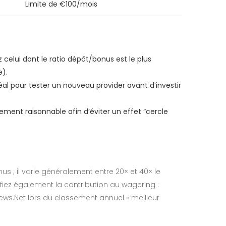
Limite de €100/mois
celui dont le ratio dépôt/bonus est le plus
e).
al pour tester un nouveau provider avant d’investir
ment raisonnable afin d’éviter un effet “cercle
 ; il varie généralement entre 20× et 40× le
rifiez également la contribution au wagering :
ews.Net lors du classement annuel « meilleur