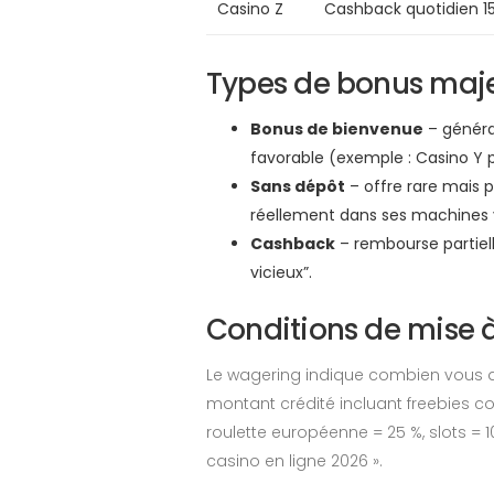
Casino Z
Cashback quotidien 15
Types de bonus maj
Bonus de bienvenue
– généra
favorable (exemple : Casino Y 
Sans dépôt
– offre rare mais p
réellement dans ses machines 
Cashback
– rembourse partiell
vicieux”.
Conditions de mise à
Le wagering indique combien vous de
montant crédité incluant freebies con
roulette européenne = 25 %, slots =
casino en ligne 2026 ».