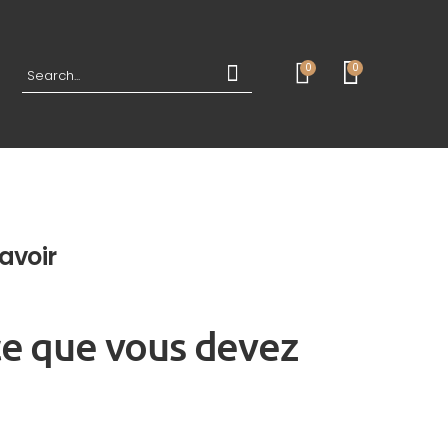
0
0
avoir
ce que vous devez