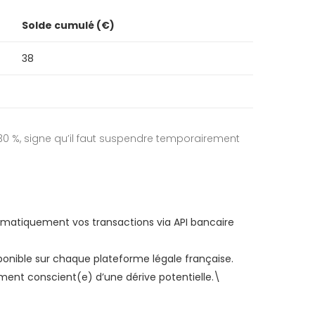
Solde cumulé (€)
38
0 %, signe qu’il faut suspendre temporairement
matiquement vos transactions via API bancaire
sponible sur chaque plateforme légale française.
ment conscient(e) d’une dérive potentielle.\