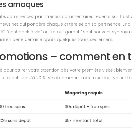
 les arnaques
te, commencez par filtrer les commentaires récents sur Trust
news.Net qui pondère chaque critère selon sa pertinence jurid
ité”, “cashback à vie” ou “retour garanti” sont souvent synonym
ial en perte certaine après quelques tours seulement.
romotions – comment en tir
té pour attirer votre attention dès votre première visite : bienv
llant jusqu’à 20 %. Voici comment maximiser leur valeur tout
Wagering requis
00 free spins
30x dépôt + free spins
€25 sans dépôt
35x montant total