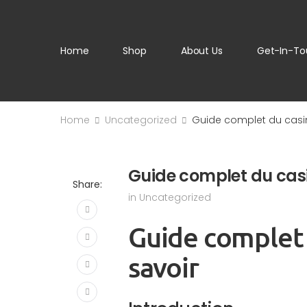
Home
Shop
About Us
Get-In-To
Home
Uncategorized
Guide complet du casin
Guide complet du casi
Share:
in
Uncategorized
Guide complet 
savoir