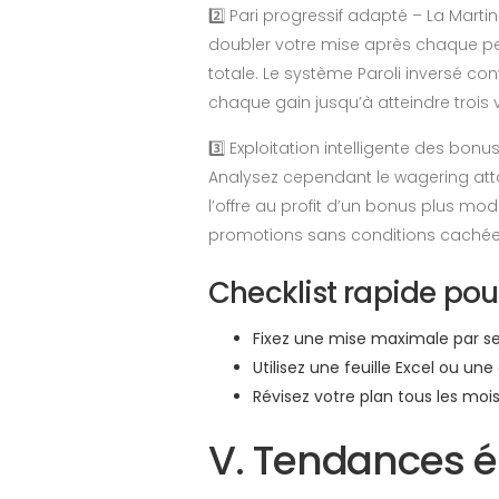
2️⃣ Pari progressif adapté – La Mart
doubler votre mise après chaque pert
totale. Le système Paroli inversé co
chaque gain jusqu’à atteindre trois 
3️⃣ Exploitation intelligente des bo
Analysez cependant le wagering atta
l’offre au profit d’un bonus plus m
promotions sans conditions cachées p
Checklist rapide pour
Fixez une mise maximale par s
Utilisez une feuille Excel ou un
Révisez votre plan tous les mois
V. Tendances é