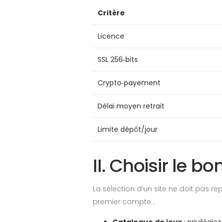
Critère
Licence
SSL 256‑bits
Crypto‑payement
Délai moyen retrait
Limite dépôt/jour
II. Choisir le b
La sélection d’un site ne doit pas r
premier compte :