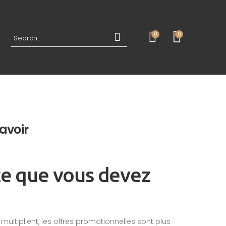
0
0
avoir
ce que vous devez
ultiplient, les offres promotionnelles sont plus