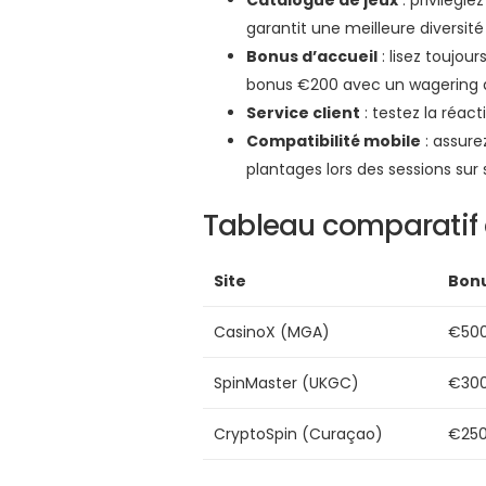
Catalogue de jeux
: privilégi
garantit une meilleure diversité 
Bonus d’accueil
: lisez toujou
bonus €200 avec un wagering 
Service client
: testez la réac
Compatibilité mobile
: assure
plantages lors des sessions su
Tableau comparatif d
Site
Bonu
CasinoX (MGA)
€500
SpinMaster (UKGC)
€300
CryptoSpin (Curaçao)
€250