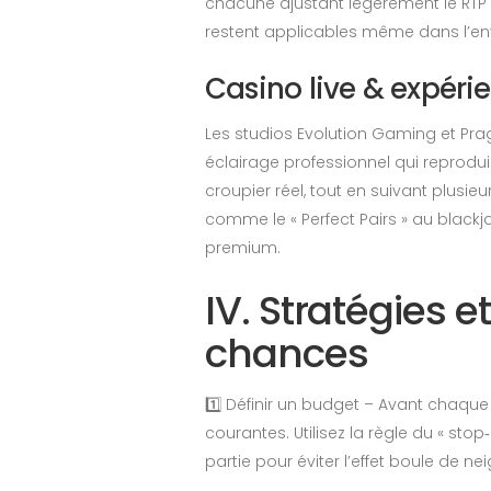
chacune ajustant légèrement le RTP a
restent applicables même dans l’env
Casino live & expér
Les studios Evolution Gaming et Pra
éclairage professionnel qui reproduise
croupier réel, tout en suivant plusie
comme le « Perfect Pairs » au blackj
premium.
IV. Stratégies 
chances
1️⃣ Définir un budget – Avant chaqu
courantes. Utilisez la règle du « st
partie pour éviter l’effet boule de nei