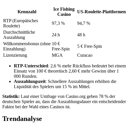
Ice Fishing
Kennzahl
US‑Roulette‑Plattformen
Casino
RTP (Europäisches
97,3 %
94,7 %
Roulette)
Durchschnittliche
24 h
48 h
Auszahlung
Willkommensbonus (ohne
10 €
5 € Free‑Spin
Einzahlung)
Free‑Spin
Lizenzierung
MGA
Curacao
RTP‑Unterschied
: 2,6 % mehr Rückfluss bedeutet bei einem
Einsatz von 100 € theoretisch 2,60 € mehr Gewinn über 1
000 Runden.
Auszahlungszeit
: Schnellere Auszahlungen erhöhen die
Liquidität des Spielers um 15 % im Mittel.
Statistik:
Laut einer Umfrage von Casino.org geben 78 % der
deutschen Spieler an, dass die Auszahlungsdauer ein entscheidender
Faktor bei der Wahl eines Casinos ist.
Trendanalyse