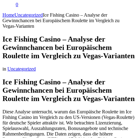
0
Home
Uncategorized
Ice Fishing Casino – Analyse der
Gewinnchancen bei Europäischem Roulette im Vergleich zu
Vegas‑Varianten
Ice Fishing Casino – Analyse der
Gewinnchancen bei Europäischem
Roulette im Vergleich zu Vegas‑Varianten
in
Uncategorized
Ice Fishing Casino – Analyse der
Gewinnchancen bei Europäischem
Roulette im Vergleich zu Vegas‑Varianten
Diese Analyse untersucht, warum das Europäische Roulette im Ice
Fishing Casino im Vergleich zu den US‑Versionen (Vegas‑Roulette)
für deutsche Spieler attraktiv ist. Wir betrachten Lizenzierung,
Spielauswahl, Auszahlungsraten, Bonusangebote und technische
Rahmenbedingungen. Die Daten zeigen, dass die höhere