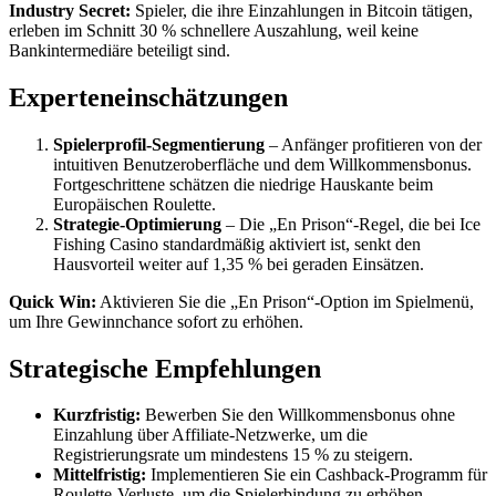
Industry Secret:
Spieler, die ihre Einzahlungen in Bitcoin tätigen,
erleben im Schnitt 30 % schnellere Auszahlung, weil keine
Bankintermediäre beteiligt sind.
Experteneinschätzungen
Spielerprofil‑Segmentierung
– Anfänger profitieren von der
intuitiven Benutzeroberfläche und dem Willkommensbonus.
Fortgeschrittene schätzen die niedrige Hauskante beim
Europäischen Roulette.
Strategie‑Optimierung
– Die „En Prison“-Regel, die bei Ice
Fishing Casino standardmäßig aktiviert ist, senkt den
Hausvorteil weiter auf 1,35 % bei geraden Einsätzen.
Quick Win:
Aktivieren Sie die „En Prison“-Option im Spielmenü,
um Ihre Gewinnchance sofort zu erhöhen.
Strategische Empfehlungen
Kurzfristig:
Bewerben Sie den Willkommensbonus ohne
Einzahlung über Affiliate‑Netzwerke, um die
Registrierungsrate um mindestens 15 % zu steigern.
Mittelfristig:
Implementieren Sie ein Cashback‑Programm für
Roulette‑Verluste, um die Spielerbindung zu erhöhen.