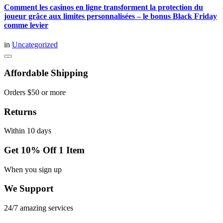
Comment les casinos en ligne transforment la protection du
joueur grâce aux limites personnalisées – le bonus Black Friday
comme levier
in
Uncategorized
Affordable Shipping
Orders $50 or more
Returns
Within 10 days
Get 10% Off 1 Item
When you sign up
We Support
24/7 amazing services