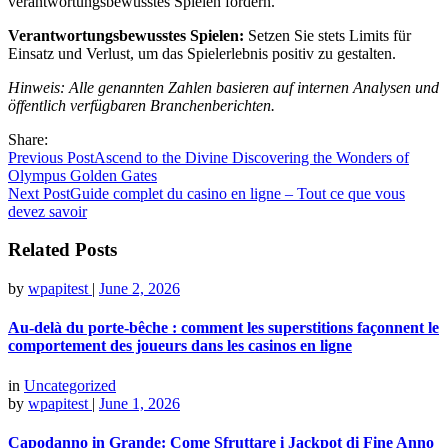
verantwortungsbewusstes Spielen fördern.
Verantwortungsbewusstes Spielen:
Setzen Sie stets Limits für
Einsatz und Verlust, um das Spielerlebnis positiv zu gestalten.
Hinweis: Alle genannten Zahlen basieren auf internen Analysen und
öffentlich verfügbaren Branchenberichten.
Share:
Previous Post
Ascend to the Divine Discovering the Wonders of
Olympus Golden Gates
Next Post
Guide complet du casino en ligne – Tout ce que vous
devez savoir
Related Posts
by
wpapitest
|
June 2, 2026
Au‑delà du porte‑bêche : comment les superstitions façonnent le
comportement des joueurs dans les casinos en ligne
in
Uncategorized
by
wpapitest
|
June 1, 2026
Capodanno in Grande: Come Sfruttare i Jackpot di Fine Anno