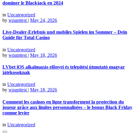
dominer le Blackjack en 2024
in
Uncategorized
by
wpapitest
|
May 24, 2026
Live‑Dealer‑Erlebnis und mobiles Spielen im Sommer – Dein
Guide für Total Casino
in
Uncategorized
by
wpapitest
|
May 18, 2026
LVbet iOS alkalmazás előnyei és telepítési útmutató magyar
játékosoknak
in
Uncategorized
by
wpapitest
|
May 18, 2026
Comment les casinos en ligne transforment la protection du
joueur grâce aux limites personnalisées – le bonus Black Friday
comme levier
in
Uncategorized