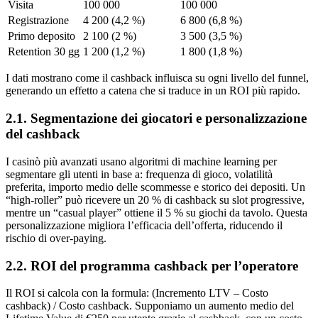
Visita
100 000
100 000
Registrazione
4 200 (4,2 %)
6 800 (6,8 %)
Primo deposito
2 100 (2 %)
3 500 (3,5 %)
Retention 30 gg
1 200 (1,2 %)
1 800 (1,8 %)
I dati mostrano come il cashback influisca su ogni livello del funnel,
generando un effetto a catena che si traduce in un ROI più rapido.
2.1. Segmentazione dei giocatori e personalizzazione
del cashback
I casinò più avanzati usano algoritmi di machine learning per
segmentare gli utenti in base a: frequenza di gioco, volatilità
preferita, importo medio delle scommesse e storico dei depositi. Un
“high‑roller” può ricevere un 20 % di cashback su slot progressive,
mentre un “casual player” ottiene il 5 % su giochi da tavolo. Questa
personalizzazione migliora l’efficacia dell’offerta, riducendo il
rischio di over‑paying.
2.2. ROI del programma cashback per l’operatore
Il ROI si calcola con la formula: (Incremento LTV – Costo
cashback) / Costo cashback. Supponiamo un aumento medio del