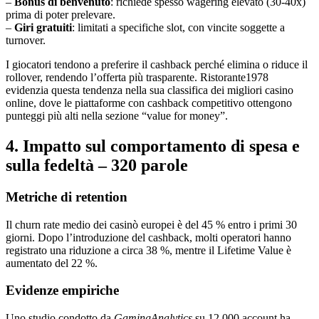
–
Bonus di benvenuto
: richiede spesso wagering elevato (30‑40x)
prima di poter prelevare.
–
Giri gratuiti
: limitati a specifiche slot, con vincite soggette a
turnover.
I giocatori tendono a preferire il cashback perché elimina o riduce il
rollover, rendendo l’offerta più trasparente. Ristorante1978
evidenzia questa tendenza nella sua classifica dei migliori casino
online, dove le piattaforme con cashback competitivo ottengono
punteggi più alti nella sezione “value for money”.
4. Impatto sul comportamento di spesa e
sulla fedeltà – 320 parole
Metriche di retention
Il churn rate medio dei casinò europei è del 45 % entro i primi 30
giorni. Dopo l’introduzione del cashback, molti operatori hanno
registrato una riduzione a circa 38 %, mentre il Lifetime Value è
aumentato del 22 %.
Evidenze empiriche
Uno studio condotto da
GamingAnalytics
su 12 000 account ha