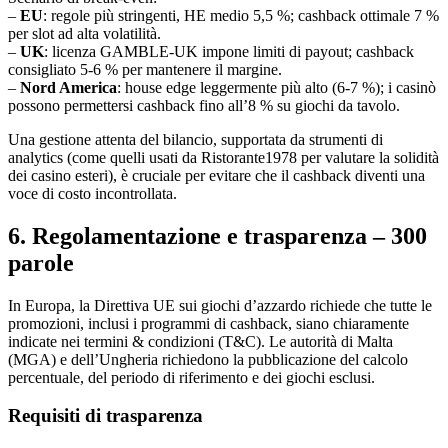
–
EU
: regole più stringenti, HE medio 5,5 %; cashback ottimale 7 %
per slot ad alta volatilità.
–
UK
: licenza GAMBLE‑UK impone limiti di payout; cashback
consigliato 5‑6 % per mantenere il margine.
–
Nord America
: house edge leggermente più alto (6‑7 %); i casinò
possono permettersi cashback fino all’8 % su giochi da tavolo.
Una gestione attenta del bilancio, supportata da strumenti di
analytics (come quelli usati da Ristorante1978 per valutare la solidità
dei casino esteri), è cruciale per evitare che il cashback diventi una
voce di costo incontrollata.
6. Regolamentazione e trasparenza – 300
parole
In Europa, la Direttiva UE sui giochi d’azzardo richiede che tutte le
promozioni, inclusi i programmi di cashback, siano chiaramente
indicate nei termini & condizioni (T&C). Le autorità di Malta
(MGA) e dell’Ungheria richiedono la pubblicazione del calcolo
percentuale, del periodo di riferimento e dei giochi esclusi.
Requisiti di trasparenza