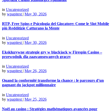
in
Uncategorized
by
wpapitest
|
May 30, 2026
RTP, Free Spins e Psicologia del Giocatore: Come le Slot Mobile
più Redditizie Catturano la Mente
in
Uncategorized
by
wpapitest
|
May 30, 2026
Ekskluzywne strategie gry w blackjack w Firespin Casino –
przewodnik dla zaawansowanych graczy
in
Uncategorized
by
wpapitest
|
May 26, 2026
Quand la conformité transforme la chance : le parcours d’un
gagnant du jackpot millionnaire
in
Uncategorized
by
wpapitest
|
May 25, 2026
Noël au casino : Stratégies mathématiques avancées pour