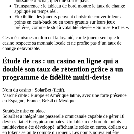
puissance d’achat, quel que soit le pays.
Transparence : le tableau de bord montre le taux de change
appliqué en temps réel.
Flexibilité : les joueurs peuvent choisir de convertir leurs
points en cash‑back ou en tours gratuits sur leurs jeux
préférés, comme le slot à volatilité élevée « Sunrise Riches ».
Ces mécanismes renforcent la loyauté, car le joueur sent que le
casino respecte sa monnaie locale et ne profite pas d’un taux de
change défavorable.
Étude de cas : un casino en ligne qui a
doublé son taux de rétention grâce à un
programme de fidélité multi‑devise
Nom du casino : SolarBet (fictif).
Marché cible : Europe et Amérique latine, avec une forte présence
en Espagne, France, Brésil et Mexique.
Stratégie mise en place
SolarBet a intégré une passerelle omnicanale capable de gérer 18
devises fiat et 6 crypto‑monnaies. Un tableau de bord de points
multidevise a été développé, affichant le solde en euros, dollars ou
en tokens selon le compte du joueur. Les points pouvaient être