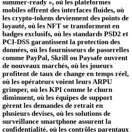
summer‑ready », où les plateformes
mobiles offrent des interfaces fluides, où
les crypto‑tokens deviennent des points de
loyauté, où les NFT se transforment en
badges exclusifs, où les standards PSD2 et
PCI‑DSS garantissent la protection des
données, où les fournisseurs de passerelles
comme PayPal, Skrill ou Paysafe ouvrent
de nouveaux marchés, où les joueurs
profitent de taux de change en temps réel,
où les opérateurs voient leurs ARPU
grimper, où les KPI comme le churn
diminuent, où les équipes de support
gèrent les demandes de retrait en
plusieurs devises, où les solutions de
surveillance smartphone assurent la
confidentialité, où les contrôles parentaux