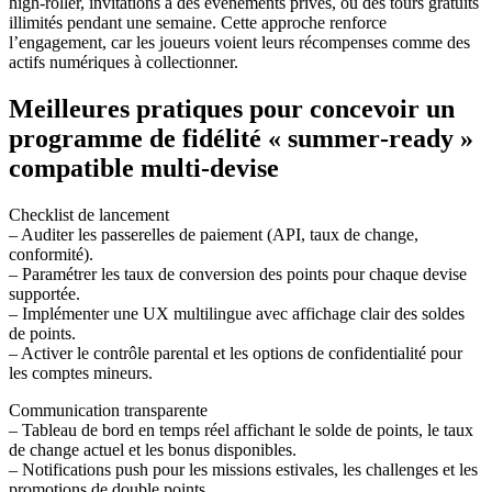
high‑roller, invitations à des événements privés, ou des tours gratuits
illimités pendant une semaine. Cette approche renforce
l’engagement, car les joueurs voient leurs récompenses comme des
actifs numériques à collectionner.
Meilleures pratiques pour concevoir un
programme de fidélité « summer‑ready »
compatible multi‑devise
Checklist de lancement
– Auditer les passerelles de paiement (API, taux de change,
conformité).
– Paramétrer les taux de conversion des points pour chaque devise
supportée.
– Implémenter une UX multilingue avec affichage clair des soldes
de points.
– Activer le contrôle parental et les options de confidentialité pour
les comptes mineurs.
Communication transparente
– Tableau de bord en temps réel affichant le solde de points, le taux
de change actuel et les bonus disponibles.
– Notifications push pour les missions estivales, les challenges et les
promotions de double points.