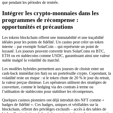
que pendant les périodes de rentrée.
Intégrer les crypto‑monnaies dans les
programmes de récompense :
opportunités et précautions
Les tokens blockchain offrent une immutabilité et une traçabilité
idéales pour les points de fidélité. Un casino peut créer un token
interne – par exemple SolarCoin – qui représente un point de
loyauté. Les joueurs peuvent convertir leurs SolarCoins en BTC,
ETH ou en stablecoins comme USDC, garantissant ainsi une valeur
stable malgré la volatilité du marché.
Les modèles hybrides permettent aux joueurs de choisir entre un
cash‑back immédiat (en fiat) ou un portefeuille crypto. Cependant, la
volatilité reste un risque : si le token chute de 20 % le jour du retrait,
la valeur perçue diminue. Les opérateurs utilisent des stratégies de
couverture, comme le hedging via des contrats à terme ou
l’utilisation de stablecoins pour stabiliser les récompenses.
Quelques casinos pionniers ont déjà introduit des NFT comme «
badges de fidélité ». Ces badges, uniques et vérifiables sur la
blockchain, offrent des privilèges exclusifs – accès à des tables de