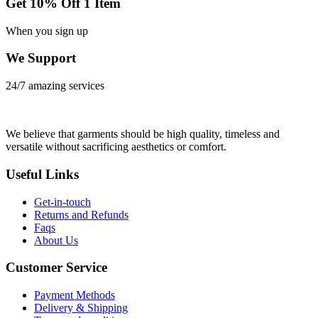
Get 10% Off 1 Item
When you sign up
We Support
24/7 amazing services
We believe that garments should be high quality, timeless and
versatile without sacrificing aesthetics or comfort.
Useful Links
Get-in-touch
Returns and Refunds
Faqs
About Us
Customer Service
Payment Methods
Delivery & Shipping