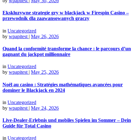
by
wpapitest
|
May 30, 2026
Ekskluzywne strategie gry w blackjack w Firespin Casino –
przewodnik dla zaawansowanych graczy
in
Uncategorized
by
wpapitest
|
May 26, 2026
Quand la conformité transforme la chance : le parcours d’un
gagnant du jackpot millionnaire
in
Uncategorized
by
wpapitest
|
May 25, 2026
Noël au casino : Stratégies mathématiques avancées pour
dominer le Blackjack en 2024
in
Uncategorized
by
wpapitest
|
May 24, 2026
Live‑Dealer‑Erlebnis und mobiles Spielen im Sommer – Dein
Guide für Total Casino
in
Uncategorized