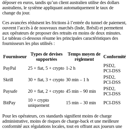
déposer en euros, tandis qu’un client australien utilise des dollars
australiens, le système appliquant automatiquement le taux de
change du jour.
Ces avancées réduisent les frictions à l’entrée du tunnel de paiement,
ouvrent l’accès à de nouveaux marchés (Inde, Brésil) et permettent
aux opérateurs de proposer des retraits en moins de deux minutes.
Le tableau ci‑dessous résume les principales caractéristiques des
fournisseurs les plus utilisés :
Types de devises
Temps moyen de
Fournisseur
Conformité
supportées
règlement
PSD2,
PayPal
25 + fiat, 5 + crypto
1‑2 h
PCI‑DSS
PSD2,
Skrill
30 + fiat, 3 + crypto
30 min – 1 h
PCI‑DSS
PSD2,
Paysafe
20 + fiat, 2 + crypto
45 min – 90 min
PCI‑DSS
10 + crypto
BitPay
15 min – 30 min
PCI‑DSS
uniquement
Pour les opérateurs, ces standards signifient moins de charge
administrative, moins de risques de charge‑back et une meilleure
conformité aux régulations locales, tout en offrant aux joueurs une