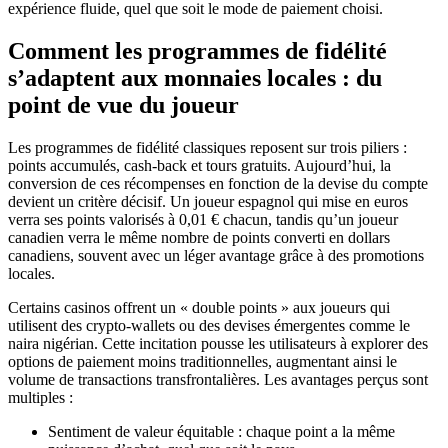
expérience fluide, quel que soit le mode de paiement choisi.
Comment les programmes de fidélité
s’adaptent aux monnaies locales : du
point de vue du joueur
Les programmes de fidélité classiques reposent sur trois piliers :
points accumulés, cash‑back et tours gratuits. Aujourd’hui, la
conversion de ces récompenses en fonction de la devise du compte
devient un critère décisif. Un joueur espagnol qui mise en euros
verra ses points valorisés à 0,01 € chacun, tandis qu’un joueur
canadien verra le même nombre de points converti en dollars
canadiens, souvent avec un léger avantage grâce à des promotions
locales.
Certains casinos offrent un « double points » aux joueurs qui
utilisent des crypto‑wallets ou des devises émergentes comme le
naira nigérian. Cette incitation pousse les utilisateurs à explorer des
options de paiement moins traditionnelles, augmentant ainsi le
volume de transactions transfrontalières. Les avantages perçus sont
multiples :
Sentiment de valeur équitable : chaque point a la même