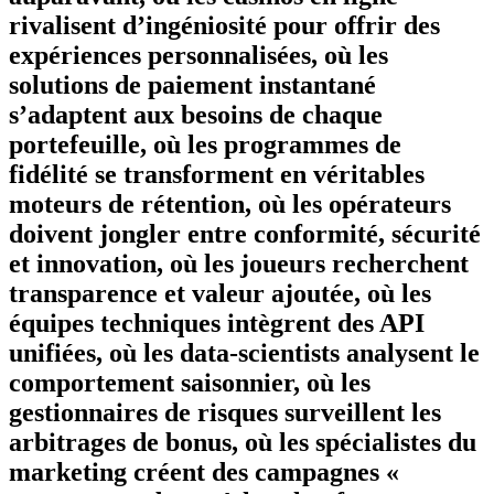
rivalisent d’ingéniosité pour offrir des
expériences personnalisées, où les
solutions de paiement instantané
s’adaptent aux besoins de chaque
portefeuille, où les programmes de
fidélité se transforment en véritables
moteurs de rétention, où les opérateurs
doivent jongler entre conformité, sécurité
et innovation, où les joueurs recherchent
transparence et valeur ajoutée, où les
équipes techniques intègrent des API
unifiées, où les data‑scientists analysent le
comportement saisonnier, où les
gestionnaires de risques surveillent les
arbitrages de bonus, où les spécialistes du
marketing créent des campagnes «