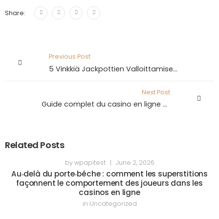
Share:
Previous Post
5 Vinkkiä Jackpottien Valloittamiseen Rizk Casinolla
Next Post
Guide complet du casino en ligne – Tout ce que vous devez savoir
Related Posts
by
wpapitest
|
June 2, 2026
Au‑delà du porte‑bêche : comment les superstitions
façonnent le comportement des joueurs dans les
casinos en ligne
in
Uncategorized