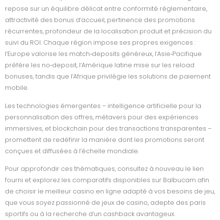
repose sur un équilibre délicat entre conformité réglementaire,
attractivité des bonus d’accueil, pertinence des promotions
récurrentes, profondeur de la localisation produit et précision du
suivi du ROI. Chaque région impose ses propres exigences :
l’Europe valorise les match‑deposits généreux, l’Asie‑Pacifique
préfère les no‑deposit, l’Amérique latine mise sur les reload
bonuses, tandis que l’Afrique privilégie les solutions de paiement
mobile.
Les technologies émergentes – intelligence artificielle pour la
personnalisation des offres, métavers pour des expériences
immersives, et blockchain pour des transactions transparentes –
promettent de redéfinir la manière dont les promotions seront
conçues et diffusées à l’échelle mondiale.
Pour approfondir ces thématiques, consultez à nouveau le lien
fourni et explorez les comparatifs disponibles sur Balbucam afin
de choisir le meilleur casino en ligne adapté à vos besoins de jeu,
que vous soyez passionné de jeux de casino, adepte des paris
sportifs ou à la recherche d’un cashback avantageux.