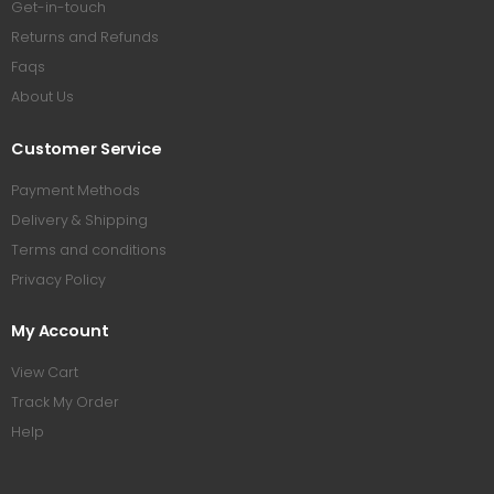
Get-in-touch
Returns and Refunds
Faqs
About Us
Customer Service
Payment Methods
Delivery & Shipping
Terms and conditions
Privacy Policy
My Account
View Cart
Track My Order
Help