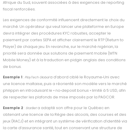
Afrique du Sud, souvent associées à des exigences de reporting
fiscal renforcées.
Les exigences de conformité influencent directement le choix du
marché. Un opérateur qui veut lancer une plateforme en Europe
devra intégrer des procédures KYC robustes, accepter le
paiement par cartes SEPA et afficher clairement le RTP (Return to
Player) de chaque jeu. En revanche, sur le marché nigérian, la
priorité sera donnée aux solutions de paiement mobile (MTN
Mobile Money) et à la traduction en pidgin anglais des conditions
de bonus.
Exemple 1
:
a d’abord ciblé le Royaume‑Uni avec
PlayTech Global
une licence maltaise, puis a réorienté son modèle vers le marché
philippin en introduisant le « no‑deposit bonus » limité à 5 USD, afin
de respecter les plafonds de mise imposés par la PAGCOR.
Exemple 2
:
a adapté son offre pour le Québec en
StarBet
obtenant une licence de la Régie des alcools, des courses et des
jeux (RACJ) et en intégrant un système de vérification d’identité via
la carte d’assurance santé, tout en conservant une structure de