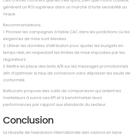
Ces chiffres montrent que les free spins, bien que moins coûteux,
génèrent un ROI supérieur dans un marché à forte sensibilité au
risque.
Recommandations :
1. Prioriser les campagnes à faible CAC dans les juridictions où les
exigences de mise sont élevées.
2. Utiliser les données d’attribution pour ajuster les budgets en
temps réel, en respectant les limites de mise imposées par les
régulateurs.
3. Mettre en place des tests A/B sur les messages promotionnels
afin d’optimiser le taux de conversion sans dépasser les seuils de
conformité.
Balbucam propose des outils de comparaison qui aident les
marketeurs à suivre ces KPI et à benchmarker leurs
performances par rapport aux standards du secteur.
Conclusion
La réussite de l’expansion internationale des casinos en ligne