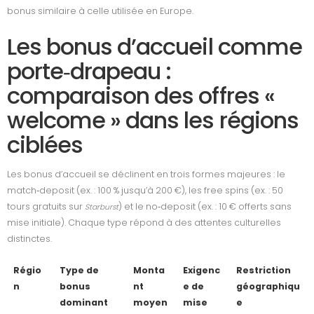
bonus similaire à celle utilisée en Europe.
Les bonus d’accueil comme
porte‑drapeau :
comparaison des offres «
welcome » dans les régions
ciblées
Les bonus d’accueil se déclinent en trois formes majeures : le
match‑deposit (ex. : 100 % jusqu’à 200 €), les free spins (ex. : 50
tours gratuits sur
) et le no‑deposit (ex. : 10 € offerts sans
Starburst
mise initiale). Chaque type répond à des attentes culturelles
distinctes.
Régio
Type de
Monta
Exigenc
Restriction
n
bonus
nt
e de
géographiqu
dominant
moyen
mise
e