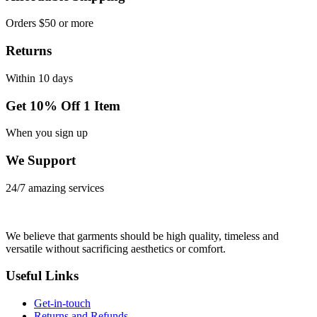
Orders $50 or more
Returns
Within 10 days
Get 10% Off 1 Item
When you sign up
We Support
24/7 amazing services
We believe that garments should be high quality, timeless and
versatile without sacrificing aesthetics or comfort.
Useful Links
Get-in-touch
Returns and Refunds