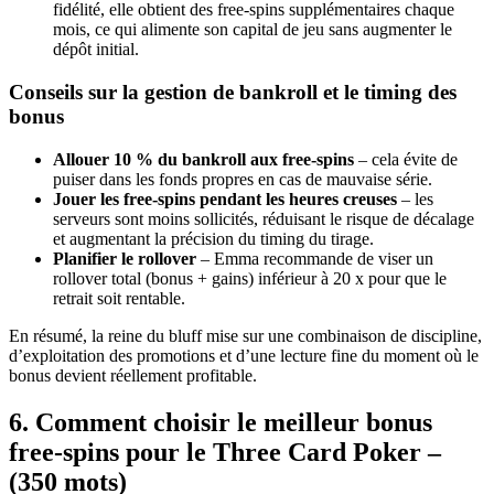
fidélité, elle obtient des free‑spins supplémentaires chaque
mois, ce qui alimente son capital de jeu sans augmenter le
dépôt initial.
Conseils sur la gestion de bankroll et le timing des
bonus
Allouer 10 % du bankroll aux free‑spins
– cela évite de
puiser dans les fonds propres en cas de mauvaise série.
Jouer les free‑spins pendant les heures creuses
– les
serveurs sont moins sollicités, réduisant le risque de décalage
et augmentant la précision du timing du tirage.
Planifier le rollover
– Emma recommande de viser un
rollover total (bonus + gains) inférieur à 20 x pour que le
retrait soit rentable.
En résumé, la reine du bluff mise sur une combinaison de discipline,
d’exploitation des promotions et d’une lecture fine du moment où le
bonus devient réellement profitable.
6. Comment choisir le meilleur bonus
free‑spins pour le Three Card Poker –
(350 mots)