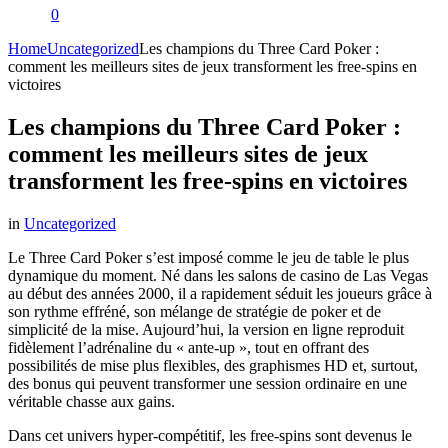
0
Home
Uncategorized
Les champions du Three Card Poker :
comment les meilleurs sites de jeux transforment les free‑spins en
victoires
Les champions du Three Card Poker :
comment les meilleurs sites de jeux
transforment les free‑spins en victoires
in
Uncategorized
Le Three Card Poker s’est imposé comme le jeu de table le plus
dynamique du moment. Né dans les salons de casino de Las Vegas
au début des années 2000, il a rapidement séduit les joueurs grâce à
son rythme effréné, son mélange de stratégie de poker et de
simplicité de la mise. Aujourd’hui, la version en ligne reproduit
fidèlement l’adrénaline du « ante‑up », tout en offrant des
possibilités de mise plus flexibles, des graphismes HD et, surtout,
des bonus qui peuvent transformer une session ordinaire en une
véritable chasse aux gains.
Dans cet univers hyper‑compétitif, les free‑spins sont devenus le