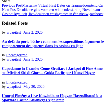
Share:
Previous Post
Mastering Virtual First Dates on Traumadoesntend.Ca
Next Post
De ultieme gids voor een winnende start bij Novadreams
Casino: loyaliteit, live‑dealer en crash‑games in één nieuwjaarsboost
Related Posts
by
wpapitest
|
June 2, 2026
Au‑delà du porte‑bêche : comment les superstitions façonnent le
comportement des joueurs dans les casinos en ligne
in
Uncategorized
by
wpapitest
|
June 1, 2026
Capodanno in Grande: Come Sfruttare i Jackpot di Fine Anno
sui Migliori Siti di Gioco – Guida Facile per i Nuovi Player
in
Uncategorized
by
wpapitest
|
May 30, 2026
Ünnepi Élmény a Live Kaszinóban: Hogyan Használhatod ki a
Sportaza Casino Különleges Ajánlatait