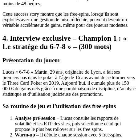
moins de 48 heures.
Cette success story montre que les free‑spins, lorsqu’ils sont
exploités avec une gestion de mise réfléchie, peuvent devenir un
véritable accélérateur de gains, même pour des joueurs modestes.
4. Interview exclusive – Champion 1 : «
Le stratège du 6‑7‑8 » – (300 mots)
Présentation du joueur
Lucas « 6‑7‑8 » Martin, 29 ans, originaire de Lyon, a fait ses
premiers pas dans le poker à l’âge de 16 ans avant de se tourner vers
le Three Card Poker en 2019. Aujourd’hui, il cumule plus de 150
000 € de gains nets grâce à une combinaison de discipline, d’analyse
statistique et d’utilisation judicieuse des promotions.
Sa routine de jeu et l’utilisation des free‑spins
Analyse pré‑session
– Lucas consulte les rapports de
volatilité et les RTP des sites, puis sélectionne celui qui
propose le plus bas rollover sur les free‑spins.
Warm‑up
– Il débute chaque session avec 5 free‑spins,