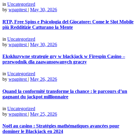
in
Uncategorized
by
wpapitest
|
May 30, 2026
RTP, Free Spins e Psicologia del Giocatore: Come le Slot Mobile
più Redditizie Catturano la Mente
in
Uncategorized
by
wpapitest
|
May 30, 2026
Ekskluzywne strategie gry w blackjack w Firespin Casino –
przewodnik dla zaawansowanych graczy
in
Uncategorized
by
wpapitest
|
May 26, 2026
Quand la conformité transforme la chance : le parcours d’un
gagnant du jackpot millionnaire
in
Uncategorized
by
wpapitest
|
May 25, 2026
Noël au casino : Stratégies mathématiques avancées pour
dominer le Blackjack en 2024