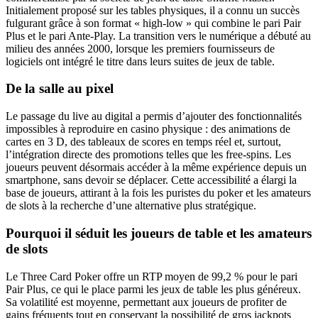
Initialement proposé sur les tables physiques, il a connu un succès
fulgurant grâce à son format « high‑low » qui combine le pari Pair
Plus et le pari Ante‑Play. La transition vers le numérique a débuté au
milieu des années 2000, lorsque les premiers fournisseurs de
logiciels ont intégré le titre dans leurs suites de jeux de table.
De la salle au pixel
Le passage du live au digital a permis d’ajouter des fonctionnalités
impossibles à reproduire en casino physique : des animations de
cartes en 3 D, des tableaux de scores en temps réel et, surtout,
l’intégration directe des promotions telles que les free‑spins. Les
joueurs peuvent désormais accéder à la même expérience depuis un
smartphone, sans devoir se déplacer. Cette accessibilité a élargi la
base de joueurs, attirant à la fois les puristes du poker et les amateurs
de slots à la recherche d’une alternative plus stratégique.
Pourquoi il séduit les joueurs de table et les amateurs
de slots
Le Three Card Poker offre un RTP moyen de 99,2 % pour le pari
Pair Plus, ce qui le place parmi les jeux de table les plus généreux.
Sa volatilité est moyenne, permettant aux joueurs de profiter de
gains fréquents tout en conservant la possibilité de gros jackpots