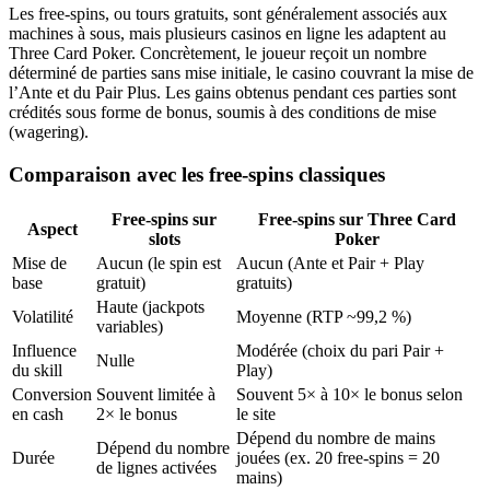
Les free‑spins, ou tours gratuits, sont généralement associés aux
machines à sous, mais plusieurs casinos en ligne les adaptent au
Three Card Poker. Concrètement, le joueur reçoit un nombre
déterminé de parties sans mise initiale, le casino couvrant la mise de
l’Ante et du Pair Plus. Les gains obtenus pendant ces parties sont
crédités sous forme de bonus, soumis à des conditions de mise
(wagering).
Comparaison avec les free‑spins classiques
Free‑spins sur
Free‑spins sur Three Card
Aspect
slots
Poker
Mise de
Aucun (le spin est
Aucun (Ante et Pair + Play
base
gratuit)
gratuits)
Haute (jackpots
Volatilité
Moyenne (RTP ~99,2 %)
variables)
Influence
Modérée (choix du pari Pair +
Nulle
du skill
Play)
Conversion
Souvent limitée à
Souvent 5× à 10× le bonus selon
en cash
2× le bonus
le site
Dépend du nombre de mains
Dépend du nombre
Durée
jouées (ex. 20 free‑spins = 20
de lignes activées
mains)