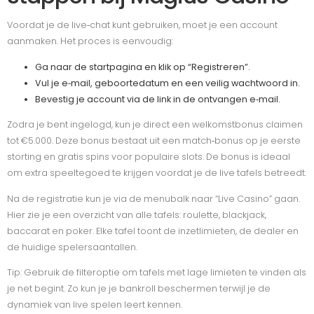
Voordat je de live‑chat kunt gebruiken, moet je een account
aanmaken. Het proces is eenvoudig:
Ga naar de startpagina en klik op “Registreren”.
Vul je e‑mail, geboortedatum en een veilig wachtwoord in.
Bevestig je account via de link in de ontvangen e‑mail.
Zodra je bent ingelogd, kun je direct een welkomstbonus claimen
tot €5.000. Deze bonus bestaat uit een match‑bonus op je eerste
storting en gratis spins voor populaire slots. De bonus is ideaal
om extra speeltegoed te krijgen voordat je de live tafels betreedt.
Na de registratie kun je via de menubalk naar “Live Casino” gaan.
Hier zie je een overzicht van alle tafels: roulette, blackjack,
baccarat en poker. Elke tafel toont de inzetlimieten, de dealer en
de huidige spelersaantallen.
Tip: Gebruik de filteroptie om tafels met lage limieten te vinden als
je net begint. Zo kun je je bankroll beschermen terwijl je de
dynamiek van live spelen leert kennen.