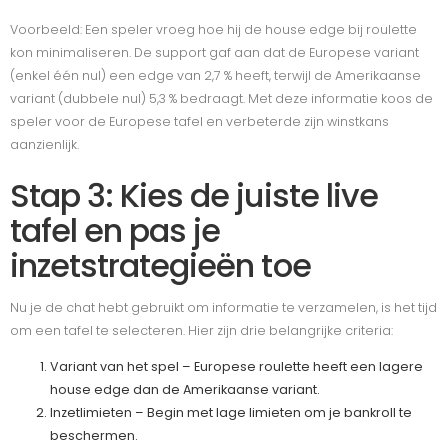
Voorbeeld: Een speler vroeg hoe hij de house edge bij roulette
kon minimaliseren. De support gaf aan dat de Europese variant
(enkel één nul) een edge van 2,7 % heeft, terwijl de Amerikaanse
variant (dubbele nul) 5,3 % bedraagt. Met deze informatie koos de
speler voor de Europese tafel en verbeterde zijn winstkans
aanzienlijk.
Stap 3: Kies de juiste live
tafel en pas je
inzetstrategieën toe
Nu je de chat hebt gebruikt om informatie te verzamelen, is het tijd
om een tafel te selecteren. Hier zijn drie belangrijke criteria:
Variant van het spel – Europese roulette heeft een lagere
house edge dan de Amerikaanse variant.
Inzetlimieten – Begin met lage limieten om je bankroll te
beschermen.