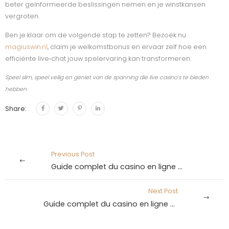
beter geïnformeerde beslissingen nemen en je winstkansen
vergroten.
Ben je klaar om de volgende stap te zetten? Bezoek nu
magiuswin.nl
, claim je welkomstbonus en ervaar zelf hoe een
efficiënte live‑chat jouw spelervaring kan transformeren.
Speel slim, speel veilig en geniet van de spanning die live casino’s te bieden
hebben.
Share:
Previous Post
Guide complet du casino en ligne – Tout ce que vous devez savoir
Next Post
Guide complet du casino en ligne – Tout ce que vous devez savoir