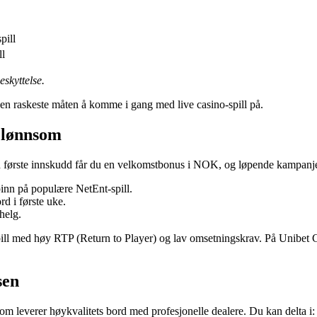
pill
ll
eskyttelse.
den raskeste måten å komme i gang med live casino‑spill på.
 lønnsom
ed første innskudd får du en velkomstbonus i NOK, og løpende kampanjer 
nn på populære NetEnt‑spill.
d i første uke.
helg.
pill med høy RTP (Return to Player) og lav omsetningskrav. På Unibet
sen
m leverer høykvalitets bord med profesjonelle dealere. Du kan delta i: