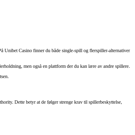
å Unibet Casino finner du både single‑spill og flerspiller‑alternativer
derholdning, men også en plattform der du kan lære av andre spillere.
tsen.
ty. Dette betyr at de følger strenge krav til spillerbeskyttelse,