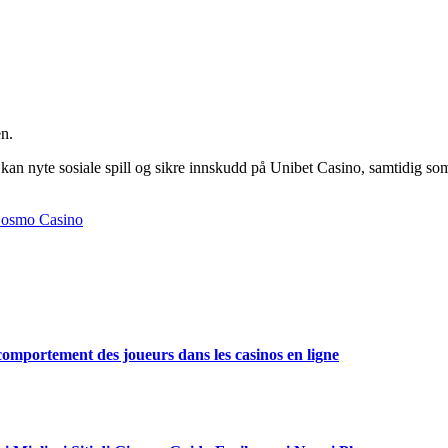
en.
u kan nyte sosiale spill og sikre innskudd på Unibet Casino, samtidig 
 Cosmo Casino
comportement des joueurs dans les casinos en ligne