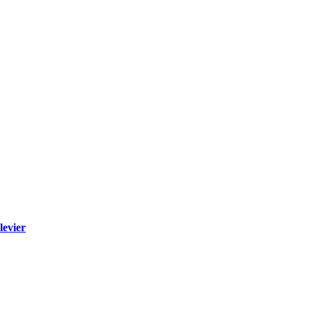
levier