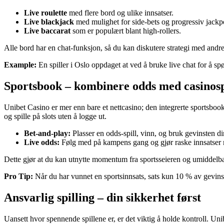
Live roulette
med flere bord og ulike innsatser.
Live blackjack
med mulighet for side‑bets og progressiv jackp
Live baccarat
som er populært blant high‑rollers.
Alle bord har en chat‑funksjon, så du kan diskutere strategi med andre 
Example:
En spiller i Oslo oppdaget at ved å bruke live chat for å sp
Sportsbook – kombinere odds med casinosp
Unibet Casino er mer enn bare et nettcasino; den integrerte sportsbook
og spille på slots uten å logge ut.
Bet‑and‑play:
Plasser en odds‑spill, vinn, og bruk gevinsten di
Live odds:
Følg med på kampens gang og gjør raske innsatser 
Dette gjør at du kan utnytte momentum fra sportsseieren og umiddelbar
Pro Tip:
Når du har vunnet en sportsinnsats, sats kun 10 % av gevinste
Ansvarlig spilling – din sikkerhet først
Uansett hvor spennende spillene er, er det viktig å holde kontroll. Uni