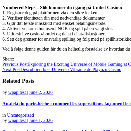
Numbered Steps – Slik kommer du i gang på Unibet Casino:
1. Registrer deg på plattformen via den sikre lenken.
2. Verifiser identiteten din med nødvendige dokumenter.
3. Gjør ditt første innskudd med ønsket betalingsmetode.
4. Aktiver velkomstbonusen i NOK og spill på en valgt slot.
5. Utforsk live casino‑bordet og delta i chat‑diskusjoner.
6. Sett deg grenser for ansvarlig spilling og følg med på spillhistorikk
Ved å følge denne guiden får du en helhetlig forståelse av hvordan d
Share:
Previous Post
Exploring the Exciting Universe of Mobile Gaming at
Next Post
Descubriendo el Universo Vibrante de Playuzu Casino
Related Posts
by
wpapitest
|
June 2, 2026
Au‑delà du porte‑bêche : comment les superstitions façonnent le 
in
Uncategorized
by
wpapitest
|
June 1, 2026