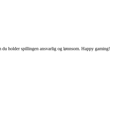
som du holder spillingen ansvarlig og lønnsom. Happy gaming!