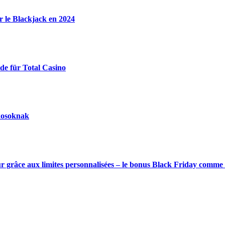
r le Blackjack en 2024
de für Total Casino
ékosoknak
r grâce aux limites personnalisées – le bonus Black Friday comme 