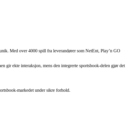
n unik. Med over 4000 spill fra leverandører som NetEnt, Play’n GO
n gir ekte interaksjon, mens den integrerte sportsbook‑delen gjør det
sportsbook‑markedet under sikre forhold.