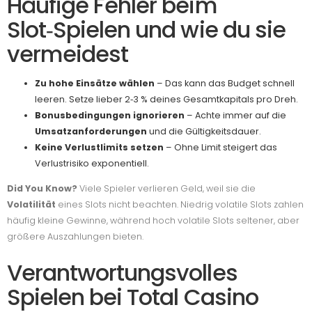
Häufige Fehler beim
Slot‑Spielen und wie du sie
vermeidest
Zu hohe Einsätze wählen
– Das kann das Budget schnell
leeren. Setze lieber 2‑3 % deines Gesamtkapitals pro Dreh.
Bonusbedingungen ignorieren
– Achte immer auf die
Umsatzanforderungen
und die Gültigkeitsdauer.
Keine Verlustlimits setzen
– Ohne Limit steigert das
Verlustrisiko exponentiell.
Did You Know?
Viele Spieler verlieren Geld, weil sie die
Volatilität
eines Slots nicht beachten. Niedrig volatile Slots zahlen
häufig kleine Gewinne, während hoch volatile Slots seltener, aber
größere Auszahlungen bieten.
Verantwortungsvolles
Spielen bei Total Casino