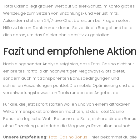
Total Casino legt großen Wert auf Spieler‑Schutz. Im Konto gibt es
Werkzeuge zum Setzen von Einzahlungs‑ und Verlustlimits.
Außerdem steht ein 24/7‑Live‑Chat bereit, um bei Fragen sofort
Hilfe zu bieten. Denk immer daran: Setze dir ein Budget und halte
dich daran, um das Spielerlebnis positiv zu gestalten.
Fazit und empfohlene Aktion
Nach eingehender Analyse zeigt sich, dass Total Casino nicht nur
ein breites Portfolio an hochwertigen Megaways‑Slots bietet,
sondern auch mit transparenten Bonusbedingungen und
schnellen Auszahlungen punktet. Die mobile Optimierung und die
verantwortungsbewussten Tools runden das Angebot ab.
Für alle, die jetzt sofort starten wollen und von einem attraktiven
Willkommenspaket profitieren möchten, ist das Total Casino
Bonus die logische Wahl. Besuche die Seite, sichere dir den Bonus
ohne Einzahlung und erlebe die Megaways‑Revolution hautnah.
Unsere Empfehlung:
Total Casino Bonus
– hier bekommst du alle