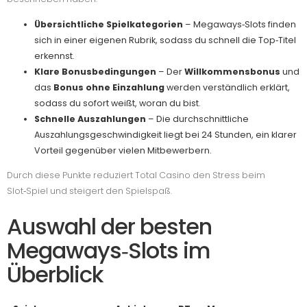
Übersichtliche Spielkategorien
– Megaways‑Slots finden
sich in einer eigenen Rubrik, sodass du schnell die Top‑Titel
erkennst.
Klare Bonusbedingungen
– Der
Willkommensbonus
und
das
Bonus ohne Einzahlung
werden verständlich erklärt,
sodass du sofort weißt, woran du bist.
Schnelle Auszahlungen
– Die durchschnittliche
Auszahlungsgeschwindigkeit liegt bei 24 Stunden, ein klarer
Vorteil gegenüber vielen Mitbewerbern.
Durch diese Punkte reduziert Total Casino den Stress beim
Slot‑Spiel und steigert den Spielspaß.
Auswahl der besten
Megaways‑Slots im
Überblick