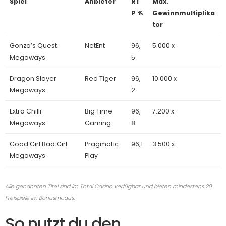
Spiel
Anbieter
RT
Max.
P %
Gewinnmultiplika
tor
Gonzo’s Quest
NetEnt
96,
5.000 x
Megaways
5
Dragon Slayer
Red Tiger
96,
10.000 x
Megaways
2
Extra Chilli
Big Time
96,
7.200 x
Megaways
Gaming
8
Good Girl Bad Girl
Pragmatic
96,1
3.500 x
Megaways
Play
Alle genannten Titel sind im
Total Casino
verfügbar und bieten mindestens 20
Freispiele im Bonusmodus.
So nutzt du den