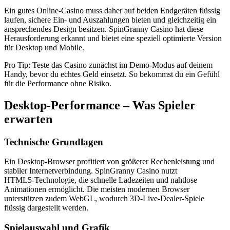
Ein gutes Online‑Casino muss daher auf beiden Endgeräten flüssig
laufen, sichere Ein‑ und Auszahlungen bieten und gleichzeitig ein
ansprechendes Design besitzen. SpinGranny Casino hat diese
Herausforderung erkannt und bietet eine speziell optimierte Version
für Desktop und Mobile.
Pro Tip: Teste das Casino zunächst im Demo‑Modus auf deinem
Handy, bevor du echtes Geld einsetzt. So bekommst du ein Gefühl
für die Performance ohne Risiko.
Desktop‑Performance – Was Spieler
erwarten
Technische Grundlagen
Ein Desktop‑Browser profitiert von größerer Rechenleistung und
stabiler Internetverbindung. SpinGranny Casino nutzt
HTML5‑Technologie, die schnelle Ladezeiten und nahtlose
Animationen ermöglicht. Die meisten modernen Browser
unterstützen zudem WebGL, wodurch 3D‑Live‑Dealer‑Spiele
flüssig dargestellt werden.
Spielauswahl und Grafik