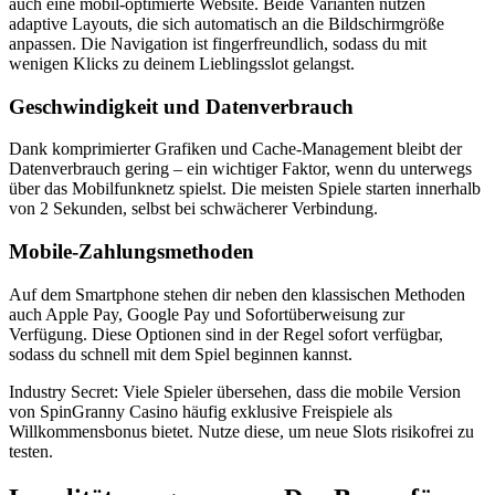
auch eine mobil‑optimierte Website. Beide Varianten nutzen
adaptive Layouts, die sich automatisch an die Bildschirmgröße
anpassen. Die Navigation ist fingerfreundlich, sodass du mit
wenigen Klicks zu deinem Lieblingsslot gelangst.
Geschwindigkeit und Datenverbrauch
Dank komprimierter Grafiken und Cache‑Management bleibt der
Datenverbrauch gering – ein wichtiger Faktor, wenn du unterwegs
über das Mobilfunknetz spielst. Die meisten Spiele starten innerhalb
von 2 Sekunden, selbst bei schwächerer Verbindung.
Mobile‑Zahlungsmethoden
Auf dem Smartphone stehen dir neben den klassischen Methoden
auch Apple Pay, Google Pay und Sofortüberweisung zur
Verfügung. Diese Optionen sind in der Regel sofort verfügbar,
sodass du schnell mit dem Spiel beginnen kannst.
Industry Secret: Viele Spieler übersehen, dass die mobile Version
von SpinGranny Casino häufig exklusive Freispiele als
Willkommensbonus bietet. Nutze diese, um neue Slots risikofrei zu
testen.