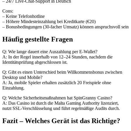
– 24/7 Live‑Chat‑Support in Deutsch
Cons:
– Keine Telefonhotline
– Höhere Mindesteinzahlung bei Kreditkarte (€20)
– Bonusbedingungen (30‑facher Umsatz) können anspruchsvoll sein
Häufig gestellte Fragen
Q: Wie lange dauert eine Auszahlung per E‑Wallet?
A: In der Regel innerhalb von 12–24 Stunden, nachdem die
Identitätsprüfung abgeschlossen ist.
Q: Gibt es einen Unterschied beim Willkommensbonus zwischen
Desktop und Mobile?
A: Ja, mobile Spieler erhalten zusätzlich 20 Freispiele ohne
Einzahlung.
Q: Welche Sicherheitsmaßnahmen hat SpinGranny Casino?
A: Das Casino ist durch die Malta Gaming Authority lizenziert,
nutzt SSL‑Verschlüsselung und führt regelmäßige Audits durch.
Fazit – Welches Gerät ist das Richtige?