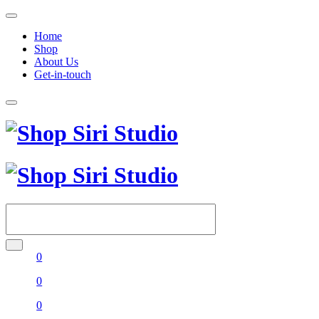
Home
Shop
About Us
Get-in-touch
0
0
0