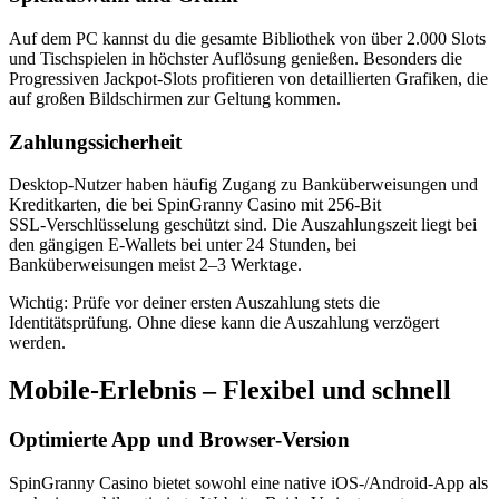
Auf dem PC kannst du die gesamte Bibliothek von über 2.000 Slots
und Tischspielen in höchster Auflösung genießen. Besonders die
Progressiven Jackpot‑Slots profitieren von detaillierten Grafiken, die
auf großen Bildschirmen zur Geltung kommen.
Zahlungssicherheit
Desktop‑Nutzer haben häufig Zugang zu Banküberweisungen und
Kreditkarten, die bei SpinGranny Casino mit 256‑Bit
SSL‑Verschlüsselung geschützt sind. Die Auszahlungszeit liegt bei
den gängigen E‑Wallets bei unter 24 Stunden, bei
Banküberweisungen meist 2–3 Werktage.
Wichtig: Prüfe vor deiner ersten Auszahlung stets die
Identitätsprüfung. Ohne diese kann die Auszahlung verzögert
werden.
Mobile‑Erlebnis – Flexibel und schnell
Optimierte App und Browser‑Version
SpinGranny Casino bietet sowohl eine native iOS‑/Android‑App als