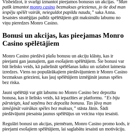
Visbeidzot, ir svarīgi izmantot pieejamos bonusus un akcijas.
“Man
patīk izmantot
monro casino
bezmaksas griezienus, jo tie dod man
iespēju spēlēt vairāk, neieguldot papildu naudu,”
saka Anna.
Iesaistes stratēģijas palīdz spēlētājiem gūt maksimālu labumu no
viņu pieredzes Monro Casino.
Bonusi un akcijas, kas pieejamas Monro
Casino spēlētājiem
Monro Casino piedāvā plašu bonusu un akciju klāstu, kas ir
pieejami gan jaunajiem, gan esošajiem spēlētājiem. Šie bonusi var
būt lielisks veids, kā palielināt spēlēšanas laiku un uzlabot laimesta
izredzes. Viens no populārākajiem piedāvājumiem ir Monro Casino
bezmaksas griezieni, kas ļauj spēlētājiem izmēģināt jaunas spēles
bez riska.
Jauni spēlētāji var gūt labumu no Monro Casino bez depozīta
bonusa, kas ir lielisks veids, kā iepazīties ar platformu.
“Es biju
pārsteigts, kad saņēmu bez depozīta bonusu. Tas ļāva man
izmēģināt vairākas spēles bez maksas,”
stāsta Jānis. Šādi
piedāvājumi piesaista jaunus spēlētājus un veicina viņu iesaisti.
Regulāri bonusi un akcijas, piemēram, Monro Casino promo kods, ir
pieejami esošajiem spēlētājiem, lai saglabātu iesaisti un motivāciju.