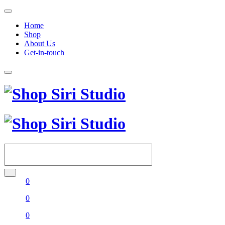
Home
Shop
About Us
Get-in-touch
0
0
0