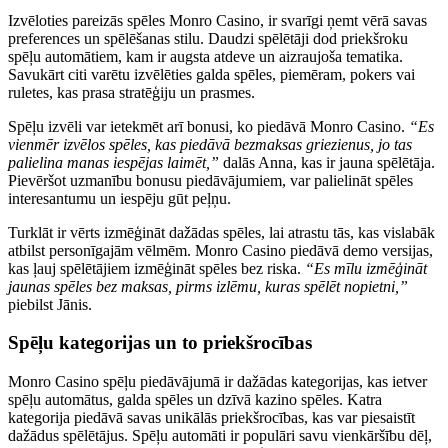
Izvēloties pareizās spēles Monro Casino, ir svarīgi ņemt vērā savas
preferences un spēlēšanas stilu. Daudzi spēlētāji dod priekšroku
spēļu automātiem, kam ir augsta atdeve un aizraujoša tematika.
Savukārt citi varētu izvēlēties galda spēles, piemēram, pokers vai
ruletes, kas prasa stratēģiju un prasmes.
Spēļu izvēli var ietekmēt arī bonusi, ko piedāvā Monro Casino.
“Es
vienmēr izvēlos spēles, kas piedāvā bezmaksas griezienus, jo tas
palielina manas iespējas laimēt,”
dalās Anna, kas ir jauna spēlētāja.
Pievēršot uzmanību bonusu piedāvājumiem, var palielināt spēles
interesantumu un iespēju gūt peļņu.
Turklāt ir vērts izmēģināt dažādas spēles, lai atrastu tās, kas vislabāk
atbilst personīgajām vēlmēm. Monro Casino piedāvā demo versijas,
kas ļauj spēlētājiem izmēģināt spēles bez riska.
“Es mīlu izmēģināt
jaunas spēles bez maksas, pirms izlēmu, kuras spēlēt nopietni,”
piebilst Jānis.
Spēļu kategorijas un to priekšrocības
Monro Casino spēļu piedāvājumā ir dažādas kategorijas, kas ietver
spēļu automātus, galda spēles un dzīvā kazino spēles. Katra
kategorija piedāvā savas unikālās priekšrocības, kas var piesaistīt
dažādus spēlētājus. Spēļu automāti ir populāri savu vienkāršību dēļ,