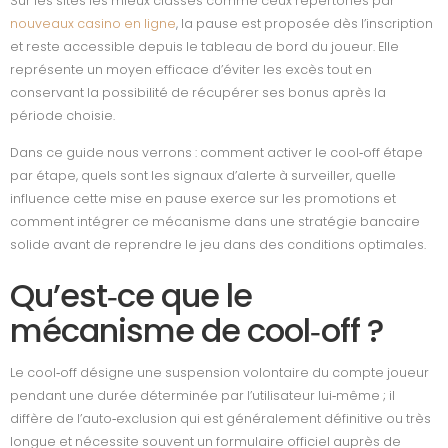
Sur les sites les mieux classés comme ceux répertoriés par
nouveaux casino en ligne
, la pause est proposée dès l’inscription
et reste accessible depuis le tableau de bord du joueur. Elle
représente un moyen efficace d’éviter les excès tout en
conservant la possibilité de récupérer ses bonus après la
période choisie.
Dans ce guide nous verrons : comment activer le cool‑off étape
par étape, quels sont les signaux d’alerte à surveiller, quelle
influence cette mise en pause exerce sur les promotions et
comment intégrer ce mécanisme dans une stratégie bancaire
solide avant de reprendre le jeu dans des conditions optimales.
Qu’est‑ce que le
mécanisme de cool‑off ?
Le cool‑off désigne une suspension volontaire du compte joueur
pendant une durée déterminée par l’utilisateur lui‑même ; il
diffère de l’auto‑exclusion qui est généralement définitive ou très
longue et nécessite souvent un formulaire officiel auprès de