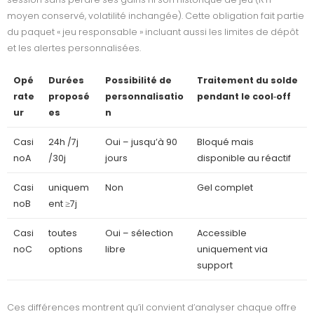
moyen conservé, volatilité inchangée). Cette obligation fait partie
du paquet « jeu responsable » incluant aussi les limites de dépôt
et les alertes personnalisées.
Opé
Durées
Possibilité de
Traitement du solde
rate
proposé
personnalisatio
pendant le cool‑off
ur
es
n
Casi
24h /7j
Oui – jusqu’à 90
Bloqué mais
noA
/30j
jours
disponible au réactif
Casi
uniquem
Non
Gel complet
noB
ent ≥7j
Casi
toutes
Oui – sélection
Accessible
noC
options
libre
uniquement via
support
Ces différences montrent qu’il convient d’analyser chaque offre