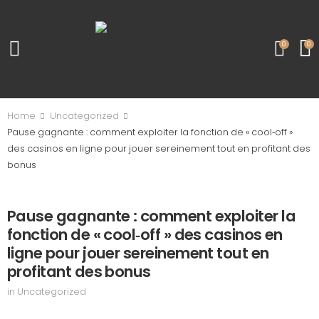
0
0
Home
Uncategorized
Pause gagnante : comment exploiter la fonction de « cool‑off »
des casinos en ligne pour jouer sereinement tout en profitant des
bonus
Pause gagnante : comment exploiter la
fonction de « cool‑off » des casinos en
ligne pour jouer sereinement tout en
profitant des bonus
in
Uncategorized