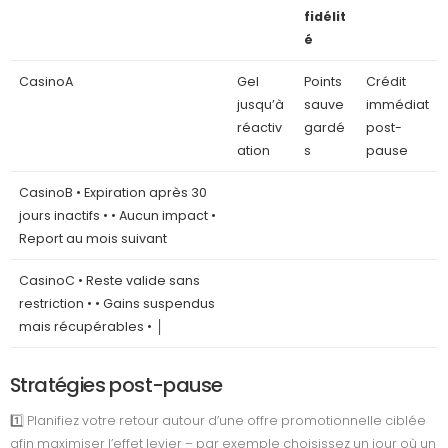
fidélit
é
CasinoA
Gel
Points
Crédit
jusqu’à
sauve
immédiat
réactiv
gardé
post-
ation
s
pause
CasinoB • Expiration après 30
jours inactifs • • Aucun impact •
Report au mois suivant
CasinoC • Reste valide sans
restriction • • Gains suspendus
mais récupérables • │
Stratégies post-pause
1️⃣ Planifiez votre retour autour d’une offre promotionnelle ciblée
afin maximiser l’effet levier – par exemple choisissez un jour où un