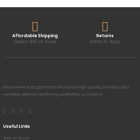
Affordable Shipping
Returns
Orders $50 or more
Within 10 days
We believe that garments should be high quality, timeless and
versatile without sacrificing aesthetics or comfort.
Useful Links
Get-in-touch