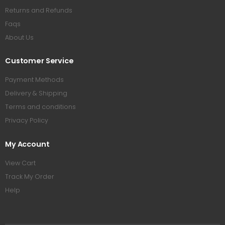
Returns and Refunds
Faqs
About Us
Customer Service
Payment Methods
Delivery & Shipping
Terms and conditions
Privacy Policy
My Account
View Cart
Track My Order
Help