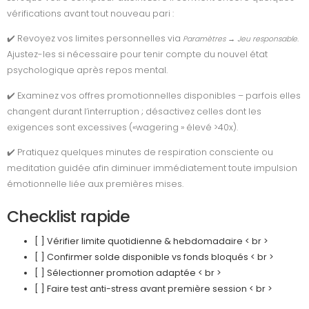
vérifications avant tout nouveau pari :
✔️ Revoyez vos limites personnelles via
.
Paramètres → Jeu responsable
Ajustez-les si nécessaire pour tenir compte du nouvel état
psychologique après repos mental.
✔️ Examinez vos offres promotionnelles disponibles – parfois elles
changent durant l’interruption ; désactivez celles dont les
exigences sont excessives («wagering » élevé >40x).
✔️ Pratiquez quelques minutes de respiration consciente ou
meditation guidée afin diminuer immédiatement toute impulsion
émotionnelle liée aux premières mises.
Checklist rapide
[ ] Vérifier limite quotidienne & hebdomadaire < br >
[ ] Confirmer solde disponible vs fonds bloqués < br >
[ ] Sélectionner promotion adaptée < br >
[ ] Faire test anti-stress avant première session < br >