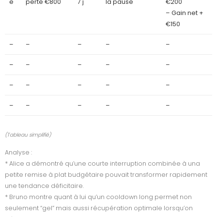
e
perte €800
7 j
la pause
€200
– Gain net +
€150
–
–
–
–
–
–
–
–
–
–
–
–
–
–
–
–
–
–
–
–
(Tableau simplifié)
Analyse :
* Alice a démontré qu’une courte interruption combinée à una
petite remise à plat budgétaire pouvait transformer rapidement
une tendance déficitaire.
* Bruno montre quant à lui qu’un cooldown long permet non
seulement “gel” mais aussi récupération optimale lorsqu’on