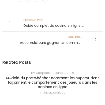
Previous Post
Guide complet du casino en ligne – Tout ce que vous devez savoir
Next Post
Accumulateurs gagnants : comment choisir la plateforme qui maximise vos bonus Black Friday
Related Posts
by
wpapitest
|
June 2, 2026
Au‑delà du porte‑bêche : comment les superstitions
façonnent le comportement des joueurs dans les
casinos en ligne
in
Uncategorized