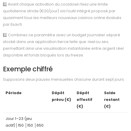
2️⃣ Avant chaque activation du cooldown fixez une limite
quotidienne stricte (€20/jour) via l’outil intégré proposé par
quasiment tous les meilleurs nouveaux casinos online évalués
par Esav.fr.
3️⃣ Combinez ce paramètre avec un budget journalier séparé
stocké dans une application tierce telle que
ou
,
YNAB
Mint
permettant ainsi une visualisation instantanée entre argent réel
disponible et fonds bloqués lors du freeze.
Exemple chiffré
Supposons deux pauses mensuelles chacune durant sept jours :
Période
Dépôt
Dépôt
Solde
prévu (€)
effectif
restant
(€)
(€)
Jour 1–23 (jeu
actif)│150 │150 │650