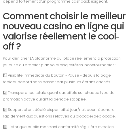
dépend fortement d’un programme cashback exigeant.
Comment choisir le meilleur
nouveau casino en ligne qui
valorise réellement le cool‐
off ?
Pour dénicher LA plateforme qui place réellement la protection
joueuse au premier plan voici cinq critères incontournables :
1️⃣ Visibilité immédiate du bouton « Pause » depuis la page
tableau­de­bord sans passer par plusieurs écrans cachés.
2️⃣ Transparence totale quant aux effets sur chaque type de
promotion active durant la période stoppée.
3️⃣ Support client dédié disponibilité jour/nuit pour répondre
rapidement aux questions relatives au blocage/déblocage.
4️⃣ Historique public montrant conformité régulière avec les