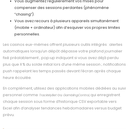
Vous augmentez régulièrement vos mises pour
compenser des sessions perdantes (phénomène
“chasing”).
Vous avez recours à plusieurs appareils simultanément
(mobile + ordinateur) afin d’esquiver vos propres limites
personnelles.
Les casinos eux-mêmes offrent plusieurs outils intégrés : alertes
automatiques lorsqu’un dépôt dépasse votre plafond journalier
fixé préalablement ; pop‑up indiquant si vous avez déjà perdu
plus que X % du solde initial lors d’une même session ; notifications
push rappelant les temps passés devant l’écran après chaque
heure écoulée.
En complément, utilisez des applications mobiles dédiées au suivi
personnel comme
ou
, qui enregistrent
TrackMyBet
GamblingControl
chaque session sous forme d’historique CSV exportable vers
Excel afin d’analyser tendances hebdomadaires versus budget
prévu.