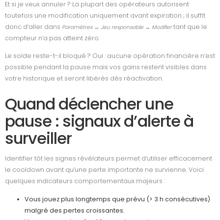
Et si je veux annuler ? La plupart des opérateurs autorisent
toutefois une modification uniquement avant expiration ; il suffit
donc d’aller dans
tant que le
Paramètres → Jeu responsable → Modifier
compteur n’a pas atteint zéro.
Le solde reste-t-il bloqué ? Oui : aucune opération financière n’est
possible pendant la pause mais vos gains restent visibles dans
votre historique et seront libérés dès réactivation.
Quand déclencher une
pause : signaux d’alerte à
surveiller
Identifier tôt les signes révélateurs permet d’utiliser efficacement
le cooldown avant qu’une perte importante ne survienne. Voici
quelques indicateurs comportementaux majeurs :
Vous jouez plus longtemps que prévu (> 3 h consécutives)
malgré des pertes croissantes.