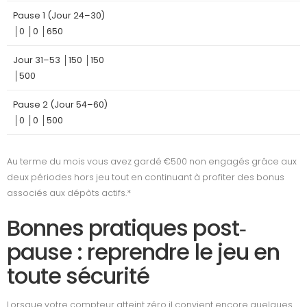
Pause 1 (Jour 24–30)
│0 │0 │650
Jour 31–53 │150 │150
│500
Pause 2 (Jour 54–60)
│0 │0 │500
Au terme du mois vous avez gardé €500 non engagés grâce aux
deux périodes hors jeu tout en continuant à profiter des bonus
associés aux dépôts actifs.*
Bonnes pratiques post‐
pause : reprendre le jeu en
toute sécurité
Lorsque votre compteur atteint zéro il convient encore quelques