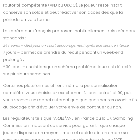
l’autorité compétente (ANJ ou UKGC). Le joueur reste inscrit,
conserve son solde et peut réactiver son accès dès que la
période arrive à terme.
Les opérateurs français proposent habituellement trois créneaux
standards :
24 heures – idéal pour un court découragement après une séance intense ;
7 jours – permet de prendre du recul pendant un week‑end
prolongé ;
* 30 jours – choisi lorsqu’un schéma problématique est détecté
sur plusieurs semaines.
Certaines plateformes offrent même la personnalisation
complète : vous choisissez exactement N jours entre 1 et 90, puis
vous recevez un rappel automatique quelques heures avant la fin
du blocage afin d’évaluer votre envie de continuer ou non.
Les régulateurs tels que l’ARJEL/ANJ en France ou la UK Gambling
Commission imposent ce service pour garantir que chaque
joueur dispose d’un moyen simple et rapide d’interrompre sa
session sans perdre ses gains ni son historique de jeu (RTP