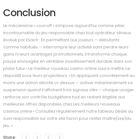
Conclusion
Le mécanisme « cool‑off » s’impose aujourd’hui comme pilier
incontournable du jeu responsable chez tout opérateur sérieux
évalué par Esav.fr . En permettant aux joueurs — débutants
comme habitués — interrompre leur activité sans perdre leurs
gains ni leurs avantages promotionnels, il transforme chaque
pause envisagée en véritable investissement durable dans son
plaisir futur.« Le meilleur nouveau casino online saura mettre ce
dispositif sous leurs projecteurs. » En appliquant concrètement au
moins une action décrite ci-dessus — activer instantanément sa
suspension quand s’affichent trois signaux clés — chaque usager
renforce son contrôle budgétaire tout en restant éligible aux
meilleures offres disponibles chez Les meilleurs nouveaux
casinos online.« Consultez régulièrement notre tableau dédié au
suivi responsable sur votre site favori pour rester maître(sse)du
jeu. »
Share: