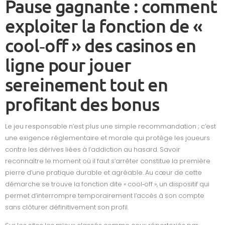
Pause gagnante : comment
exploiter la fonction de «
cool‑off » des casinos en
ligne pour jouer
sereinement tout en
profitant des bonus
Le jeu responsable n’est plus une simple recommandation ; c’est
une exigence réglementaire et morale qui protège les joueurs
contre les dérives liées à l’addiction au hasard. Savoir
reconnaître le moment où il faut s’arrêter constitue la première
pierre d’une pratique durable et agréable. Au cœur de cette
démarche se trouve la fonction dite « cool‑off », un dispositif qui
permet d’interrompre temporairement l’accès à son compte
sans clôturer définitivement son profil.