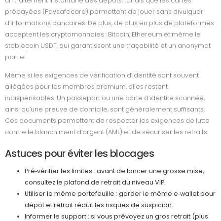
un traitement instantané des dépôts, tandis que les cartes
prépayées (Paysafecard) permettent de jouer sans divulguer
d’informations bancaires. De plus, de plus en plus de plateformes
acceptent les cryptomonnaies : Bitcoin, Ethereum et même le
stablecoin USDT, qui garantissent une traçabilité et un anonymat
partiel.
Même si les exigences de vérification d’identité sont souvent
allégées pour les membres premium, elles restent
indispensables. Un passeport ou une carte d’identité scannée,
ainsi qu’une preuve de domicile, sont généralement suffisants.
Ces documents permettent de respecter les exigences de lutte
contre le blanchiment d’argent (AML) et de sécuriser les retraits.
Astuces pour éviter les blocages
Pré‑vérifier les limites : avant de lancer une grosse mise,
consultez le plafond de retrait du niveau VIP.
Utiliser le même portefeuille : garder le même e‑wallet pour
dépôt et retrait réduit les risques de suspicion.
Informer le support : si vous prévoyez un gros retrait (plus