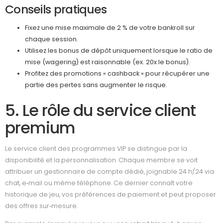
Conseils pratiques
Fixez une mise maximale de 2 % de votre bankroll sur
chaque session.
Utilisez les bonus de dépôt uniquement lorsque le ratio de
mise (wagering) est raisonnable (ex. 20x le bonus).
Profitez des promotions « cashback » pour récupérer une
partie des pertes sans augmenter le risque.
5. Le rôle du service client
premium
Le service client des programmes VIP se distingue par la
disponibilité et la personnalisation. Chaque membre se voit
attribuer un gestionnaire de compte dédié, joignable 24 h/24 via
chat, e‑mail ou même téléphone. Ce dernier connaît votre
historique de jeu, vos préférences de paiement et peut proposer
des offres sur‑mesure.