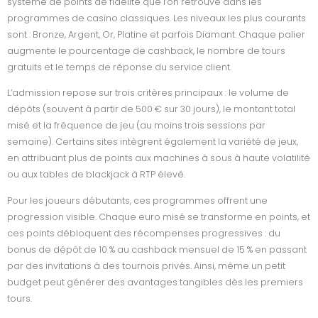
système de points de fidélité que l’on retrouve dans les
programmes de casino classiques. Les niveaux les plus courants
sont : Bronze, Argent, Or, Platine et parfois Diamant. Chaque palier
augmente le pourcentage de cashback, le nombre de tours
gratuits et le temps de réponse du service client.
L’admission repose sur trois critères principaux : le volume de
dépôts (souvent à partir de 500 € sur 30 jours), le montant total
misé et la fréquence de jeu (au moins trois sessions par
semaine). Certains sites intègrent également la variété de jeux,
en attribuant plus de points aux machines à sous à haute volatilité
ou aux tables de blackjack à RTP élevé.
Pour les joueurs débutants, ces programmes offrent une
progression visible. Chaque euro misé se transforme en points, et
ces points débloquent des récompenses progressives : du
bonus de dépôt de 10 % au cashback mensuel de 15 % en passant
par des invitations à des tournois privés. Ainsi, même un petit
budget peut générer des avantages tangibles dès les premiers
tours.