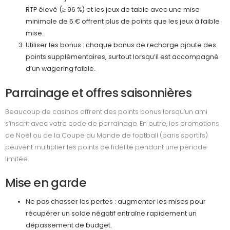
RTP élevé (≥ 96 %) et les jeux de table avec une mise
minimale de 5 € offrent plus de points que les jeux à faible
mise.
Utiliser les bonus : chaque bonus de recharge ajoute des
points supplémentaires, surtout lorsqu’il est accompagné
d’un wagering faible.
Parrainage et offres saisonnières
Beaucoup de casinos offrent des points bonus lorsqu’un ami
s’inscrit avec votre code de parrainage. En outre, les promotions
de Noël ou de la Coupe du Monde de football (paris sportifs)
peuvent multiplier les points de fidélité pendant une période
limitée.
Mise en garde
Ne pas chasser les pertes : augmenter les mises pour
récupérer un solde négatif entraîne rapidement un
dépassement de budget.