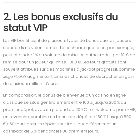
2. Les bonus exclusifs du
statut VIP
Les VIP bénéficient de plusieurs types de bonus que les joueurs
standards ne voient jamais. Le cashback quotidien, par exemple,
peut atteindre 1 % du volume de mise, ce qui se traduit par 10 € de
remise pour un joueur qui mise 1 000 €. Les tours gratuits sont
souvent attribués sur des machines à jackpot progressif, comme
, augmentant ainsi les chances de décrocher un gain
Mega Moolah
de plusieurs milliers d’euros.
En comparaison, le bonus de bienvenue d’un casino en ligne
classique se situe généralement entre 100 % jusqu’à 200 % du
premier dépôt, avec un plafond de 200 €. Le « welcome pack » VIP,
en revanche, combine un bonus de dépôt de 150 % (jusqu’à 500
€), 50 tours gratuits répartis sur trois jeux différents, et un
cashback de 5 % pendant les 30 premiers jours.