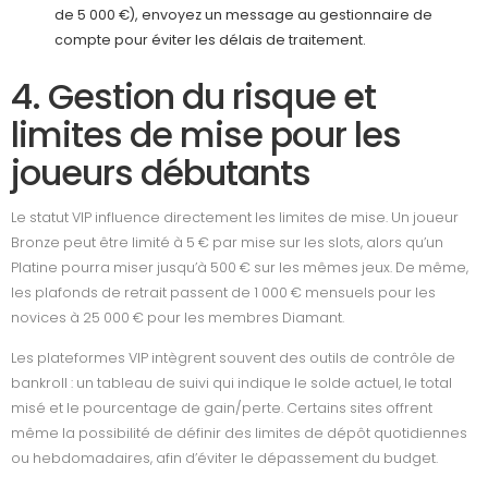
de 5 000 €), envoyez un message au gestionnaire de
compte pour éviter les délais de traitement.
4. Gestion du risque et
limites de mise pour les
joueurs débutants
Le statut VIP influence directement les limites de mise. Un joueur
Bronze peut être limité à 5 € par mise sur les slots, alors qu’un
Platine pourra miser jusqu’à 500 € sur les mêmes jeux. De même,
les plafonds de retrait passent de 1 000 € mensuels pour les
novices à 25 000 € pour les membres Diamant.
Les plateformes VIP intègrent souvent des outils de contrôle de
bankroll : un tableau de suivi qui indique le solde actuel, le total
misé et le pourcentage de gain/perte. Certains sites offrent
même la possibilité de définir des limites de dépôt quotidiennes
ou hebdomadaires, afin d’éviter le dépassement du budget.