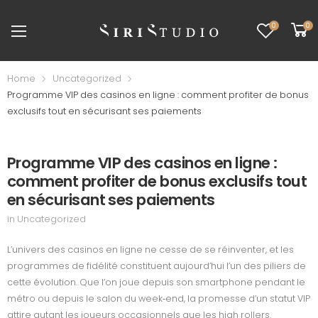
0
0
Home
Uncategorized
Programme VIP des casinos en ligne : comment profiter de bonus
exclusifs tout en sécurisant ses paiements
Programme VIP des casinos en ligne :
comment profiter de bonus exclusifs tout
en sécurisant ses paiements
in
Uncategorized
L’univers des casinos en ligne ne cesse de se réinventer, et les
programmes de fidélité constituent aujourd’hui l’un des piliers de
cette évolution. Que l’on joue depuis son smartphone pendant le
métro ou depuis le salon du week‑end, la promesse d’un statut VIP
attire autant les joueurs occasionnels que les high rollers.