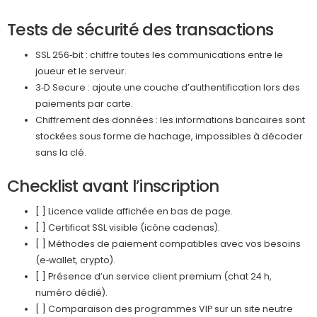
Tests de sécurité des transactions
SSL 256‑bit : chiffre toutes les communications entre le
joueur et le serveur.
3‑D Secure : ajoute une couche d’authentification lors des
paiements par carte.
Chiffrement des données : les informations bancaires sont
stockées sous forme de hachage, impossibles à décoder
sans la clé.
Checklist avant l’inscription
[ ] Licence valide affichée en bas de page.
[ ] Certificat SSL visible (icône cadenas).
[ ] Méthodes de paiement compatibles avec vos besoins
(e‑wallet, crypto).
[ ] Présence d’un service client premium (chat 24 h,
numéro dédié).
[ ] Comparaison des programmes VIP sur un site neutre