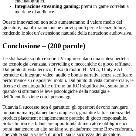
cinematografici.
Integrazione streaming‑gaming
: premi in‑game correlati a
metriche di audience.
Queste innovazioni non solo aumenteranno il valore medio del
giocatore, ma offriranno anche nuovi spunti per le licenze future,
rendendo le slot un’estensione naturale della narrazione audiovisiva.
Conclusione – (200 parole)
Le slot basate su film e serie TV rappresentano una sintesi perfetta
tra tecnologia avanzata, storytelling e meccaniche di gioco raffinate.
Dal punto di vista tecnico, l’uso di motori HTML5, Unity e AI
permette di integrare video, audio e bonus narrativi senza sacrificare
performance su dispositivi mobili. Dal punto di vista commerciale, le
licenze cinematografiche offrono un ROI significativo, soprattutto
quando si sfruttano le leve psicologiche della nostalgia e
dell’identificazione con i personaggi.
Tuttavia il successo non è garantito: gli operatori devono navigare
un panorama regolamentare complesso, garantire la trasparenza del
product placement e implementare pratiche di gioco responsabile.
Solo chi riesce a bilanciare opportunità di mercato e obblighi etici
potrà mantenere un alto ranking su piattaforme come Brewersforum,
che valuta sia la varietà di giochi sia la sicurezza del giocatore.