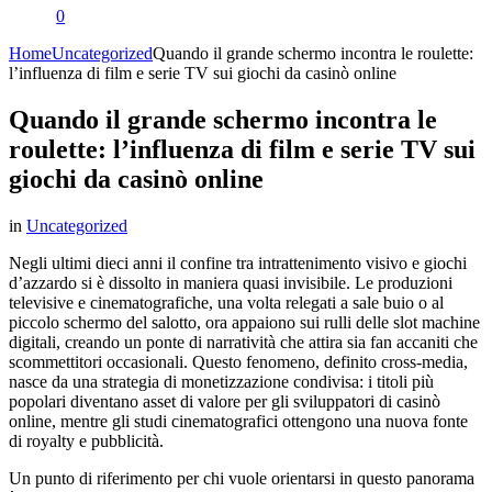
0
Home
Uncategorized
Quando il grande schermo incontra le roulette:
l’influenza di film e serie TV sui giochi da casinò online
Quando il grande schermo incontra le
roulette: l’influenza di film e serie TV sui
giochi da casinò online
in
Uncategorized
Negli ultimi dieci anni il confine tra intrattenimento visivo e giochi
d’azzardo si è dissolto in maniera quasi invisibile. Le produzioni
televisive e cinematografiche, una volta relegati a sale buio o al
piccolo schermo del salotto, ora appaiono sui rulli delle slot machine
digitali, creando un ponte di narratività che attira sia fan accaniti che
scommettitori occasionali. Questo fenomeno, definito cross‑media,
nasce da una strategia di monetizzazione condivisa: i titoli più
popolari diventano asset di valore per gli sviluppatori di casinò
online, mentre gli studi cinematografici ottengono una nuova fonte
di royalty e pubblicità.
Un punto di riferimento per chi vuole orientarsi in questo panorama