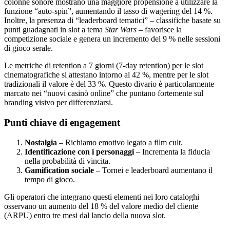
colonne sonore mostrano una maggiore propensione a utilizzare la
funzione “auto‑spin”, aumentando il tasso di wagering del 14 %.
Inoltre, la presenza di “leaderboard tematici” – classifiche basate su
punti guadagnati in slot a tema
Star Wars
– favorisce la
competizione sociale e genera un incremento del 9 % nelle sessioni
di gioco serale.
Le metriche di retention a 7 giorni (7‑day retention) per le slot
cinematografiche si attestano intorno al 42 %, mentre per le slot
tradizionali il valore è del 33 %. Questo divario è particolarmente
marcato nei “nuovi casinò online” che puntano fortemente sul
branding visivo per differenziarsi.
Punti chiave di engagement
Nostalgia
– Richiamo emotivo legato a film cult.
Identificazione con i personaggi
– Incrementa la fiducia
nella probabilità di vincita.
Gamification sociale
– Tornei e leaderboard aumentano il
tempo di gioco.
Gli operatori che integrano questi elementi nei loro cataloghi
osservano un aumento del 18 % del valore medio del cliente
(ARPU) entro tre mesi dal lancio della nuova slot.