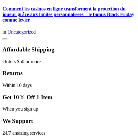
Comment les casinos en ligne transforment la protection du
joueur grâce aux limites personnalisées – le bonus Black Friday
comme levier
in
Uncategorized
Affordable Shipping
Orders $50 or more
Returns
Within 10 days
Get 10% Off 1 Item
When you sign up
We Support
24/7 amazing services