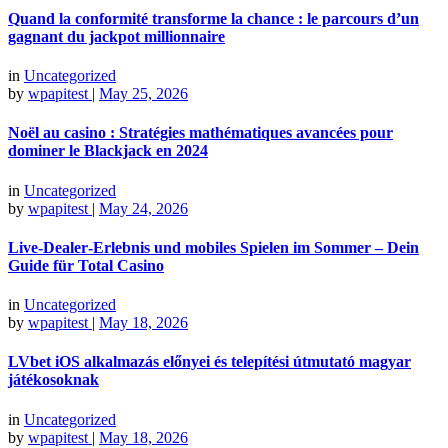
Quand la conformité transforme la chance : le parcours d’un
gagnant du jackpot millionnaire
in
Uncategorized
by
wpapitest
|
May 25, 2026
Noël au casino : Stratégies mathématiques avancées pour
dominer le Blackjack en 2024
in
Uncategorized
by
wpapitest
|
May 24, 2026
Live‑Dealer‑Erlebnis und mobiles Spielen im Sommer – Dein
Guide für Total Casino
in
Uncategorized
by
wpapitest
|
May 18, 2026
LVbet iOS alkalmazás előnyei és telepítési útmutató magyar
játékosoknak
in
Uncategorized
by
wpapitest
|
May 18, 2026