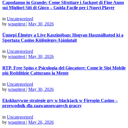
Capodanno in Grande: Come Sfruttare i Jackpot di Fine Anno
sui Migliori Siti di Gioco – Guida Facile per i Nuovi Player
in
Uncategorized
by
wpapitest
|
May 30, 2026
Ünnepi Élmény a Live Kaszinóban: Hogyan Használhatod ki a
Sportaza Casino Különleges Ajánlatait
in
Uncategorized
by
wpapitest
|
May 30, 2026
RTP, Free Spins e Psicologia del Giocatore: Come le Slot Mobile
più Redditizie Catturano la Mente
in
Uncategorized
by
wpapitest
|
May 30, 2026
Ekskluzywne strategie gry w blackjack w Firespin Casino –
przewodnik dla zaawansowanych graczy
in
Uncategorized
by
wpapitest
|
May 26, 2026