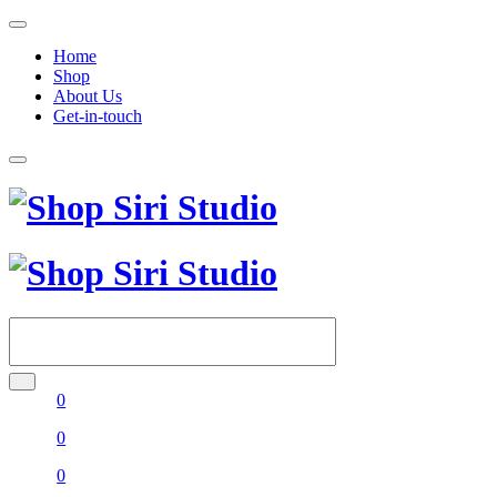
Home
Shop
About Us
Get-in-touch
0
0
0