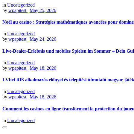
in
Uncategorized
by
wpapitest
|
May 25, 2026
Noël au casino : Stratégies mathématiques avancées pour domine
in
Uncategorized
by
wpapitest
|
May 24, 2026
Live‑Dealer‑Erlebnis und mobiles Spielen im Sommer – Dein Gui
in
Uncategorized
by
wpapitest
|
May 18, 2026
LVbet iOS alkalmazás előnyei és telepítési útmutató magyar ját
in
Uncategorized
by
wpapitest
|
May 18, 2026
Comment les casinos en ligne transforment la protection du joueu
in
Uncategorized