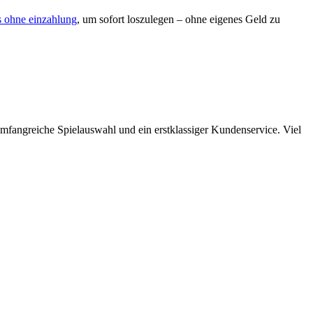
 ohne einzahlung
, um sofort loszulegen – ohne eigenes Geld zu
umfangreiche Spielauswahl und ein erstklassiger Kundenservice. Viel