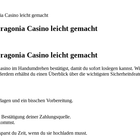
ia Casino leicht gemacht
Dragonia Casino leicht gemacht
Dragonia Casino leicht gemacht
Casino im Handumdrehen bestätigst, damit du sofort loslegen kannst. Wir
rdem erhältst du einen Überblick über die wichtigsten Sicherheitsfea
rlagen und ein bisschen Vorbereitung.
 Bestätigung deiner Zahlungsquelle.
kommst.
parst du Zeit, wenn du sie hochladen musst.