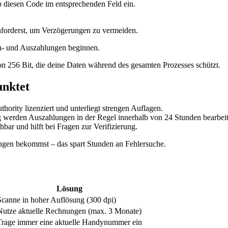
 diesen Code im entsprechenden Feld ein.
nforderst, um Verzögerungen zu vermeiden.
Ein- und Auszahlungen beginnen.
n 256 Bit, die deine Daten während des gesamten Prozesses schützt.
unktet
ority lizenziert und unterliegt strengen Auflagen.
werden Auszahlungen in der Regel innerhalb von 24 Stunden bearbeit
bar und hilft bei Fragen zur Verifizierung.
gen bekommst – das spart Stunden an Fehlersuche.
Lösung
Scanne in hoher Auflösung (300 dpi)
Nutze aktuelle Rechnungen (max. 3 Monate)
Trage immer eine aktuelle Handynummer ein