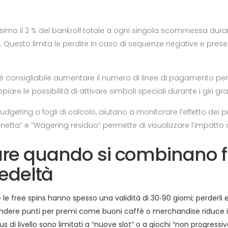
mo il 2 % del bankroll totale a ogni singola scommessa durante l
uesto limita le perdite in caso di sequenze negative e preserva
, è consigliabile aumentare il numero di linee di pagamento per 
are le possibilità di attivare simboli speciali durante i giri grat
dgeting o fogli di calcolo, aiutano a monitorare l’effetto dei p
cita netta” e “Wagering residuo” permette di visualizzare l’impat
itare quando si combinano f
edeltà
le free spins hanno spesso una validità di 30‑90 giorni; perderli
dere punti per premi come buoni caffè o merchandise riduce il pot
us di livello sono limitati a “nuove slot” o a giochi “non progress