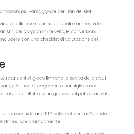
omozioni più vantaggiose per i fan dei slot.
i vincoli delle free spins tradizionali e aumenta le
eccanismi dei programmi fedeltà, le conversioni
 concludere con una checklist di valutazione del
le
strizioni di gioco limitano la scelta delle slot, i
evare, e le linee di pagamento consigliate non
annullando l’effetto di un grosso jackpot durante il
ali e non considerare l’RTP della slot scelta. Quando
ipli diminuisce drasticamente.
re spesi per abbattere o eliminare le restrizioni.