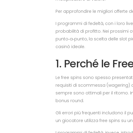
Per approfondire le migliori offerte d
I programmi di fedeltà, con i loro live
probabilità di profitto. Nei prossimi
punto‑a‑punto, la scelta delle slot pi
casinò ideale.
1. Perché le Fr
Le free spins sono spesso presentate 
requisiti di scommessa (wagering) ob
sempre sono ottimali per il ritorno. 
bonus round.
Gli errori più frequenti includono il 
un giocatore utilizza free spins su u
I programmi di fedeltà, invece, intr