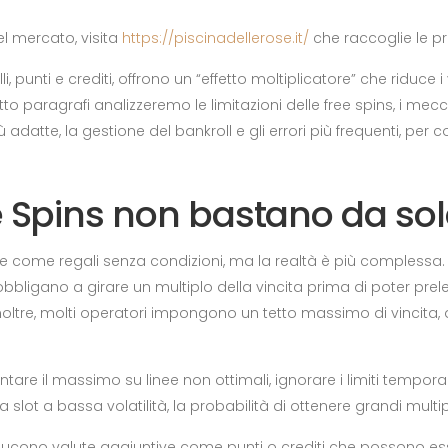
el mercato, visita
https://piscinadellerose.it/
che raccoglie le pr
lli, punti e crediti, offrono un “effetto moltiplicatore” che riduce 
 otto paragrafi analizzeremo le limitazioni delle free spins, i m
ù adatte, la gestione del bankroll e gli errori più frequenti, per
ee Spins non bastano da so
come regali senza condizioni, ma la realtà è più complessa. Le re
bligano a girare un multiplo della vincita prima di poter prel
Inoltre, molti operatori impongono un tetto massimo di vincita, 
puntare il massimo su linee non ottimali, ignorare i limiti tempor
na slot a bassa volatilità, la probabilità di ottenere grandi mult
oducono valute aggiuntive come punti o crediti che possono esse