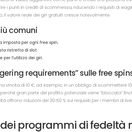
re i punti in crediti di scommessa, riducendo i requisiti di wag
 il valore reale dei giri gratuiti cresce notevolmente.
i più comuni
mposta per ogni free spin.
a ristretta di slot.
er l’utilizzo dei giri.
agering requirements” sulle free spin
na vincita di 10 €, ad esempio, in un obbligo di scommettere 100
, perché gran parte del profitto potenziale viene “bloccata” finc
ffrono riduzioni del 30‑50 % sui requisiti per i membri di live
 dei programmi di fedeltà 