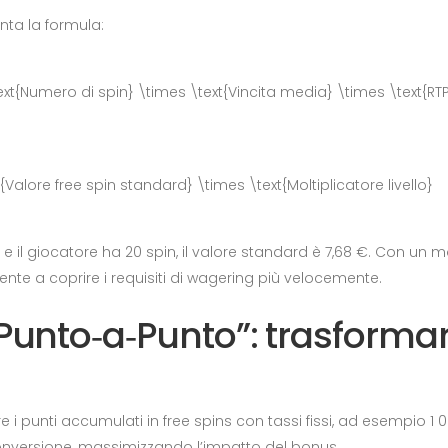
onta la formula:
ext{Numero di spin} \times \text{Vincita media} \times \text{RT
{Valore free spin standard} \times \text{Moltiplicatore livello}
 e il giocatore ha 20 spin, il valore standard è 7,68 €. Con un molti
ente a coprire i requisiti di wagering più velocemente.
“Punto‑a‑Punto”: trasformare
i punti accumulati in free spins con tassi fissi, ad esempio 1 00
onversione, massimizzando l’impatto del bonus.