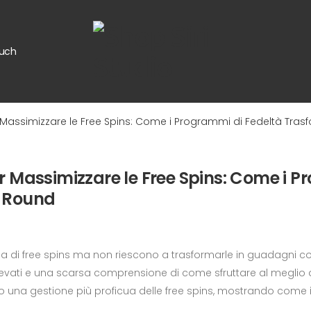
uch
 Massimizzare le Free Spins: Come i Programmi di Fedeltà Tra
r Massimizzare le Free Spins: Come i P
s Round
ila di free spins ma non riescono a trasformarle in guadagni con
vati e una scarsa comprensione di come sfruttare al meglio que
 una gestione più proficua delle free spins, mostrando come 